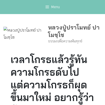
Skip
Menu
to
content
หลวงปู่ปราโมทย์ ปา
โมชฺโช
ธรรมะเพื่อความพ้นทุกข์
เวลาโกรธแล้วรู้ทัน
ความโกรธดับไป
แต่ความโกรธก็ผุด
ขึ้นมาใหม่ อยากรู้ว่า