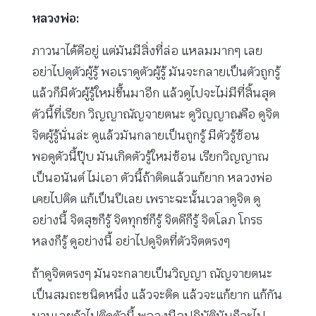
หลวงพ่อ:
ภาวนาได้ดีอยู่ แต่มันมีสิ่งที่ล่อ แหลมมากๆ เลย
อย่าไปดูตัวผู้รู้ พอเราดูตัวผู้รู้ มันจะกลายเป็นตัวถูกรู้
แล้วก็มีตัวผู้รู้ใหม่ขึ้นมาอีก แล้วดูไปจะไม่มีที่สิ้นสุด
ตัวนี้ที่เรียก วิญญาณัญจายตนะ ดูวิญญาณคือ ดูจิต
จิตผู้รู้นั่นล่ะ ดูแล้วมันกลายเป็นถูกรู้ มีตัวรู้ซ้อน
พอดูตัวนี้ปุ๊บ มันเกิดตัวรู้ใหม่ซ้อน เรียกวิญญาณ
เป็นอนันต์ ไม่เอา ตัวนี้ถ้าติดแล้วแก้ยาก หลวงพ่อ
เคยไปติด แก้เป็นปีเลย เพราะฉะนั้นเวลาดูจิต ดู
อย่างนี้ จิตสุขก็รู้ จิตทุกข์ก็รู้ จิตดีก็รู้ จิตโลภ โกรธ
หลงก็รู้ ดูอย่างนี้ อย่าไปดูจิตที่ตัวจิตตรงๆ
ถ้าดูจิตตรงๆ มันจะกลายเป็นวิญญา ณัญจายตนะ
เป็นสมถะชนิดหนึ่ง แล้วจะติด แล้วจะแก้ยาก แก้กัน