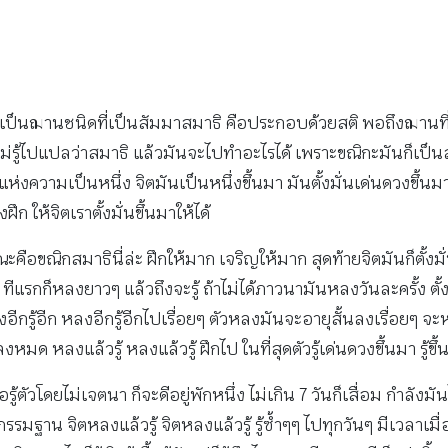
ต้องเป็นฌานชนิดที่เป็นสัมมาสมาธิ คือประกอบด้วยสติ พอถึงฌานที่ 
 ไม่รู้ไปแปลว่าสมาธิ แล้วมันจะไปทำอะไรได้ เพราะขณิกะมันก็เป็
่งความเป็นหนึ่ง จิตมันเป็นหนึ่งขึ้นมา มันตั้งมั่นเด่นดวงขึ้นมา 
 ให้จิตเราตั้งมั่นขึ้นมาให้ได้
ขณะคือขณิกสมาธินี่ล่ะ ฝึกให้มาก เจริญให้มาก สุดท้ายจิตมันก็ตั้งมั
ทีแรกก็หลงยาวๆ แล้วถึงจะรู้ ถ้าไม่ได้ภาวนามันหลงวันละครั้ง ตั
กรู้อีก หลงอีกรู้อีกไปเรื่อยๆ ตัวหลงมันจะอายุสั้นลงเรื่อยๆ จะหลง
ลงหมด หลงแล้วรู้ หลงแล้วรู้ ฝึกไป ในที่สุดตัวรู้เด่นดวงขึ้นมา รู้
รู้ตัวโดยไม่เจตนา ก็จะดีอยู่พักหนึ่ง ไม่เกิน 7 วันก็เสื่อม กำลัง
ึกกรรมฐาน จิตหลงแล้วรู้ จิตหลงแล้วรู้ รู้ซ้ำๆๆ ไปทุกวันๆ มีเวลาเ