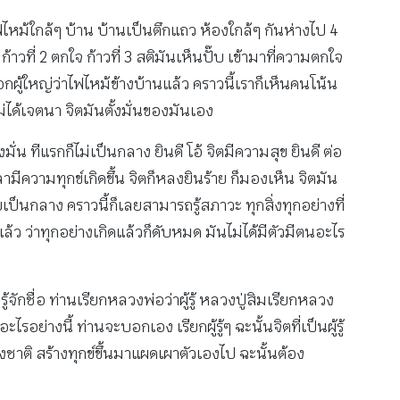
้นไฟไหม้ใกล้ๆ บ้าน บ้านเป็นตึกแถว ห้องใกล้ๆ กันห่างไป 4
ที่ 2 ตกใจ ก้าวที่ 3 สติมันเห็นปั๊บ เข้ามาที่ความตกใจ
ปบอกผู้ใหญ่ว่าไฟไหม้ข้างบ้านแล้ว คราวนี้เราก็เห็นคนโน้น
ม่ได้เจตนา จิตมันตั้งมั่นของมันเอง
มั่น ทีแรกก็ไม่เป็นกลาง ยินดี โอ้ จิตมีความสุข ยินดี ต่อ
ลามีความทุกข์เกิดขึ้น จิตก็หลงยินร้าย ก็มองเห็น จิตมัน
ลยเป็นกลาง คราวนี้ก็เลยสามารถรู้สภาวะ ทุกสิ่งทุกอย่างที่
จแล้ว ว่าทุกอย่างเกิดแล้วก็ดับหมด มันไม่ได้มีตัวมีตนอะไร
กชื่อ ท่านเรียกหลวงพ่อว่าผู้รู้ หลวงปู่สิมเรียกหลวง
อะไรอย่างนี้ ท่านจะบอกเอง เรียกผู้รู้ๆ ฉะนั้นจิตที่เป็นผู้รู้
งชาติ สร้างทุกข์ขึ้นมาแผดเผาตัวเองไป ฉะนั้นต้อง