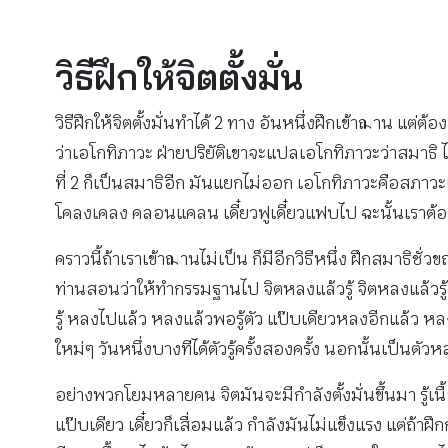
วิธีฝึกให้จิตตั้งมั่น
วิธีฝึกให้จิตตั้งมั่นทำได้ 2 ทาง อันหนึ่งฝึกเข้าฌาน แต่
ว่าเอโกทิภาวะ ฝ่ายปริยัติเขาจะแปลเอโกทิภาวะว่าสมาธิ
ที่ 2 ก็เป็นสมาธิอีก มันแยกไม่ออก เอโกทิภาวะคือสภาวะแห
โคลงเคลง คลอนแคลน เดี๋ยวฟูเดี๋ยวแฟบไป ฉะนั้นเราต้องฝึก
คราวนี้ถ้าเราเข้าฌานไม่เป็น ก็มีอีกวิธีหนึ่ง ฝึกสมาธิชั่ว
ท่านสอนว่าให้ทำกรรมฐานไป จิตหลงแล้วรู้ จิตหลงแล้วรู้ 
รู้ หลงไปแล้ว หลงแล้วพอรู้ตัว แป๊บเดียวหลงอีกแล้ว หลงอี
ใหม่ๆ วันหนึ่งบางทีได้ตัวรู้ครั้งสองครั้ง นอกนั้นเป็นตัวห
อย่างพวกโยมหลายคน จิตมันจะมีกำลังตั้งมั่นขึ้นมา รู้เนื้อ
แป๊บเดียว เดี๋ยวก็เสื่อมแล้ว กำลังมันไม่แข็งแรง แต่ถ้าฝ