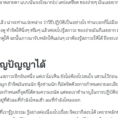
ห้คลาดสายตา แบบนั้นจงใจมากไป เคร่งเครียด ของง่ายๆ มันเลยยาก เ
ว น่าจะท่านเว่ยหล่าง ว่าวิธีปฏิบัติเป็นอย่างไร ท่านบอกก็ไม่มีอะ
 ทำจิตให้นิ่งๆ ขรึมๆ แล้วค่อยไปรู้สภาวะ ของง่ายมันก็เลยยาก มั
ดูให้ ฉะนั้นภาวนาจับหลักให้แม่นๆ เราต้องรู้สภาวะให้ได้ ถึงจะ
จริญปัญญาได้
นสภาวะอีกอันหนึ่ง แต่เราไม่เห็น ยังไม่ต้องไปสนใจ แขวนไว้ก่อน 
 ถ้าจิตมันซนนัก ฟุ้งซ่านนัก ก็มัดจิตด้วยการกำหนดรายละเอี
้นมา จะกำหนดกี่จุดก็ได้ตามความถนัด แต่พอเราชำนาญในการปฏิบัติจริ
้อยู่ที่ตัวลมที่กำลังไหลเข้า ลมที่กำลังไหลออก
่เรารู้รูปธรรม รู้อย่างต่อเนื่องไปเรื่อย จิตเราก็สงบได้ เพร