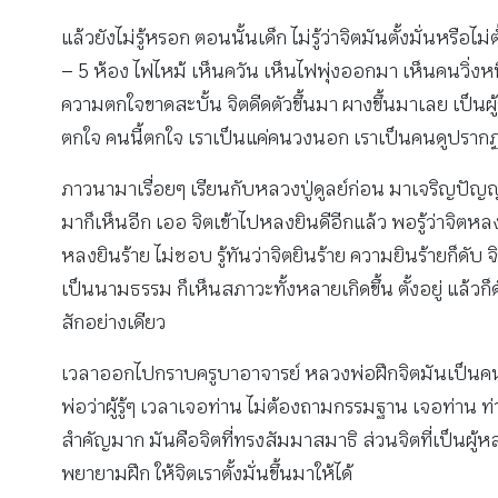
แล้วยังไม่รู้หรอก ตอนนั้นเด็ก ไม่รู้ว่าจิตมันตั้งมั่นหรือ
– 5 ห้อง ไฟไหม้ เห็นควัน เห็นไฟพุ่งออกมา เห็นคนวิ่งหนี
ความตกใจขาดสะบั้น จิตดีดตัวขึ้นมา ผางขึ้นมาเลย เป็นผู้รู้
ตกใจ คนนี้ตกใจ เราเป็นแค่คนวงนอก เราเป็นคนดูปรากฏการณ์
ภาวนามาเรื่อยๆ เรียนกับหลวงปู่ดูลย์ก่อน มาเจริญปัญญา พอเ
มาก็เห็นอีก เออ จิตเข้าไปหลงยินดีอีกแล้ว พอรู้ว่าจิตหลง
หลงยินร้าย ไม่ชอบ รู้ทันว่าจิตยินร้าย ความยินร้ายก็ดับ จ
เป็นนามธรรม ก็เห็นสภาวะทั้งหลายเกิดขึ้น ตั้งอยู่ แล้วก็ดั
สักอย่างเดียว
เวลาออกไปกราบครูบาอาจารย์ หลวงพ่อฝึกจิตมันเป็นคนรู้คน
พ่อว่าผู้รู้ๆ เวลาเจอท่าน ไม่ต้องถามกรรมฐาน เจอท่าน
สำคัญมาก มันคือจิตที่ทรงสัมมาสมาธิ ส่วนจิตที่เป็นผู้ห
พยายามฝึก ให้จิตเราตั้งมั่นขึ้นมาให้ได้