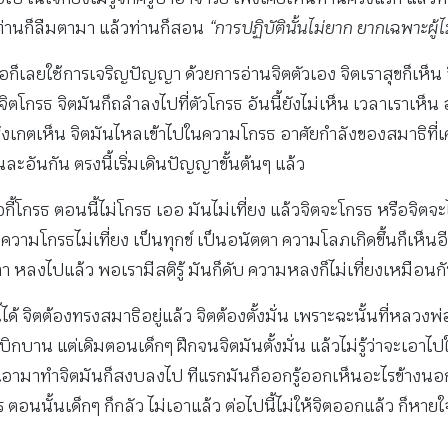
มง ท่านก็ลืมตามา แล้วท่านก็สอน
“การปฏิบัตินั้นไม่ยาก ยากเฉพาะผู้
เลยใช้การเจริญปัญญา ด้วยการอ่านจิตตัวเอง จิตเราสุขก็เห็น จิตมั
จิตโกรธ จิตมันก็ถลำลงไปที่ตัวโกรธ อันนี้ยังไม่เห็น เวลาเราเห็
มาสังเกตเห็น จิตมันไหลเข้าไปในความโกรธ อาศัยกำลังของสมาธิที
ละอันกัน ตรงนี้เริ่มเดินปัญญาขั้นต้นๆ แล้ว
อกี้โกรธ ตอนนี้ไม่โกรธ เออ มันไม่เที่ยง แล้วจิตจะโกรธ หรือจิตจะ
ว ความโกรธไม่เที่ยง เป็นทุกข์ เป็นอนัตตา ความโลภเกิดขึ้นก็เห็
ตตา หลงไปแล้ว พอเรามีสติรู้ มันก็ดับ ความหลงก็ไม่เที่ยงเหมือนก
จิตต้องทรงสมาธิอยู่แล้ว จิตต้องตั้งมั่น เพราะฉะนั้นที่หลวงพ่อนั
่น ผู้เบิกบาน แต่เดิมตอนเด็กๆ ฝึกจนจิตมันตั้งมั่น แล้วไม่รู้ว่าจะเ
มาทำจิตมันก็สงบลงไป ทีแรกมันก็ออกรู้ออกเห็นอะไรข้างนอก ฟุ้
ตอนนั้นเด็กๆ ก็กลัว ไม่เอาแล้ว ต่อไปนี้ไม่ให้จิตออกแล้ว ก็หาย