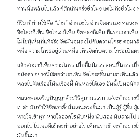
ท่านนั่งหลับไปแล้ว ก็สักเกินครึ่งชั่วโมง แต่ไม่ถึงชั่วโ
กิริยาที่ท่านใช้คือ
“อ่าน”
อ่านอะไร อ่านจิตตนเอง หลวงพ่อก็
จิตโลภก็เห็น จิตโกรธก็เห็น จิตหลงก็เห็น ทีแรกเวลาเห็น
ไม่ใช่ผู้เห็นที่แท้จริง จิตมันจมลงไปกับความโกรธ ต่อ
หนึ่ง ความโกรธอยู่ส่วนหนึ่ง เห็นจิตกับความโกรธเป็นคน
แล้วต่อมาก็เห็นความโกรธ เมื่อกี้ไม่โกรธ ตอนนี้โกรธ เมื่
อนัตตา อย่างนี้เรียกว่าเราเห็น จิตโกรธขึ้นมาเราเห็นแล้
หลงไปคิดเรื่องโน้นเรื่องนี้ มันหลงได้เอง อันนี้เป็นอนั
หลวงพ่อเจริญปัญญาด้วยวิธีดูนามธรรม แต่จะทำอย่างนี้ได้ 
เปล่า มันทำให้จิตเราตั้งมั่นเด่นดวงขึ้นมา เป็นผู้รู้ ผู้ตื
หายใจเข้าพุท หายใจออกโธนับหนึ่ง นับสอง นับสามไป เอา
ออกไป ไปเจอผีเข้าจะทำอย่างไร เห็นนรกเข้าจะทำอย่างไร 
มั่นขึ้นมา