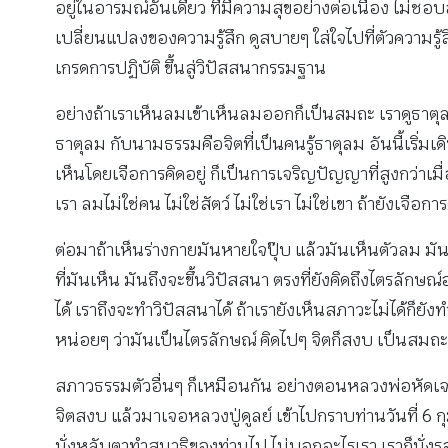
อยู่ในอารมณ์อันเดียว ที่มีความสุขอย่างต่อเนื่อง ไม่ชอบ
เปลี่ยนแปลงของความรู้สึก ดูสบายๆ ใส่ใจไปที่ตัวความรู้
เกรดการปฏิบัติ ขึ้นสู่วิปัสสนากรรมฐาน
อย่างถ้าเราเห็นลมเข้าเห็นลมออกก็เป็นสมถะ เราดูธาตุลม 
ธาตุลม กับนามธรรมคือจิตที่เป็นคนรู้ธาตุลม อันนี้เริ่มเดิ
เห็นโดยเจือการคิดอยู่ ก็เป็นการเจริญปัญญาที่สูงกว่าเมื่อกี้น
เรา ลมไม่ใช่คน ไม่ใช่สัตว์ ไม่ใช่เรา ไม่ใช่เขา ถ้ายังเจือ
ต่อมาถ้าเห็นร่างกายมันหายใจปุ๊บ แล้วมันเห็นตัวลม มันรู้ส
ที่มันเห็น มันถึงจะขึ้นวิปัสสนา ตรงที่ยังคิดถึงไตรลักษ
ได้ เราถึงจะทำวิปัสสนาได้ ถ้าเรายังเห็นสภาวะไม่ได้ก็ยั
หน่อยๆ ว่ามันเป็นไตรลักษณ์ คิดไปๆ จิตก็สงบ เป็นสมถะอีกแล
สภาวธรรมตัวอื่นๆ ก็เหมือนกัน อย่างตอนหลวงพ่อหัดเจ
จิตสงบ แล้วมาเจอหลวงปู่ดูลย์ เข้าไปกราบท่านวันที่ 6
นั่งหลับตาทำสมาธิของท่านไป ไม่บอกอะไรเรา เราก็นั่งรอไป 