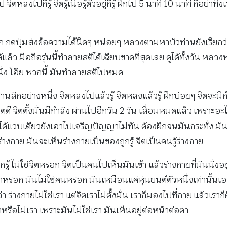
หลงไปก็รู้ จิตรู้เนื้อรู้ตัวอยู่ก็รู้ ฝึกไป 5 นาที 10 นาที ก็อย่าทิ้ง
กดปุ่มส่งข้อความได้นิดๆ หน่อยๆ หลวงตามหาบัวท่านยังเรียกว่าเทว
้แล้ว มือถือรุ่นนี้ทำลายสติได้เฉียบขาดที่สุดเลย ดูได้ทั้งวัน ห
นึ่ง โอ๊ย พวกนี้ มันทำลายสติไปหมด
ฐานสักอย่างหนึ่ง จิตหลงไปแล้วรู้ จิตหลงแล้วรู้ ฝึกบ่อยๆ จิตจะ
ดี จิตตั้งมั่นมีกำลัง ผ่านไปอีกวัน 2 วัน เสื่อมหมดแล้ว เพราะอะไ
ได้แวบเดียวยังเอาไปเจริญปัญญาไม่ทัน ต้องฝึกจนมันกระทั่ง มันเป็นผ
้ร่างกาย มันจะเห็นร่างกายเป็นของถูกรู้ จิตเป็นคนรู้ร่างกาย
ูกรู้ ไม่ใช่จิตหรอก จิตเป็นคนไปเห็นมันเข้า แล้วร่างกายที่มันนั่งอ
ช่เราหรอก มันไม่ใช่คนหรอก มันเหมือนแค่หุ่นยนต์ตัวหนึ่งเท่านั้นเอง 
ูดว่า ร่างกายไม่ใช่เรา แต่จิตเราไม่ตั้งมั่น เราก็มองไปที่กาย แล้วเราก็
าเราหรือไม่เรา เพราะมันไม่ใช่เรา มันเห็นอยู่ต่อหน้าต่อตา