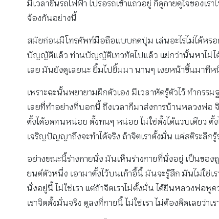
มีเวลาขึ้นรถไฟฟ้า ไปรอรถเข้าแถวอยู่ ก็ดูกายดูใจของเราไป จิต
จ้องกันอย่างนี้
สมัยก่อนมีโทรศัพท์มือถือแบบกดปุ่ม เล่นอะไรไม่ได้หรอก 
บัญญัติแล้ว ท่านบัญญัติเทวทัตไปแล้ว แย่กว่านั้นหาไม่ได
เลย มันยังดูเลยนะ ยิ้มไปยิ้มมา นานๆ เงยหน้าขึ้นมาทีห
เพราะฉะนั้นพยายามฝึกตัวเอง มีเวลาหัดรู้ตัวไว้ ทำกรรม
เลยที่ทำอย่างที่บอกนี้ ถึงเวลาก็มาส่งการบ้านหลวงพ่อ จิต
ตั้งได้อดทนหน่อย ตั้งทนๆ หน่อย ไม่ใช่ตั้งได้แวบเดียว ตั้ง
เจริญปัญญาถึงจะทำได้จริง ถ้าจิตเราตั้งมั่น แค่สติระลึกรู
อย่างขณะนี้ร่างกายนั่ง มันเห็นร่างกายที่นั่งอยู่ เป็นของถ
ยนต์ตัวหนึ่ง เอามาตั้งไว้บนเก้าอี้นี้ มันจะรู้สึก มันไม่ใ
นั่งอยู่นี้ ไม่ใช่เรา แต่ถ้าจิตเราไม่ตั้งมั่น ได้ยินหลวงพ่อพ
เราจิตตั้งมั่นจริง ดูลงที่กายนี้ ไม่ใช่เรา ไม่ต้องคิดเลยว่