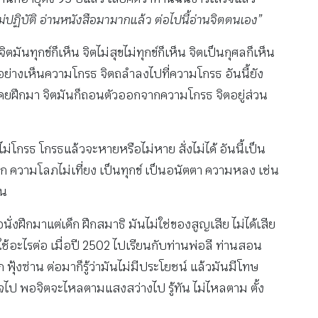
ไม่ปฏิบัติ อ่านหนังสือมามากแล้ว ต่อไปนี้อ่านจิตตนเอง”
นทุกข์ก็เห็น จิตไม่สุขไม่ทุกข์ก็เห็น จิตเป็นกุศลก็เห็น
น อย่างเห็นความโกรธ จิตถลำลงไปที่ความโกรธ อันนี้ยัง
่เคยฝึกมา จิตมันก็ถอนตัวออกจากความโกรธ จิตอยู่ส่วน
ไม่โกรธ โกรธแล้วจะหายหรือไม่หาย สั่งไม่ได้ อันนี้เป็น
นอีก ความโลภไม่เที่ยง เป็นทุกข์ เป็นอนัตตา ความหลง เช่น
ัน
่งฝึกมาแต่เด็ก ฝึกสมาธิ มันไม่ใช่ของสูญเสีย ไม่ได้เสีย
อาไปใช้อะไรต่อ เมื่อปี 2502 ไปเรียนกับท่านพ่อลี ท่านสอน
งซ่าน ต่อมาก็รู้ว่ามันไม่มีประโยชน์ แล้วมันมีโทษ
ใจไป พอจิตจะไหลตามแสงสว่างไป รู้ทัน ไม่ไหลตาม ตั้ง