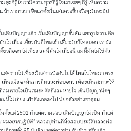
ก็รู้ ใจเรามีความทุกข์ก็รู้ ใจเราเฉยๆ ก็รู้ เห็นความ
ถ้าเราภาวนา จิตเราตั้งมั่นเด่นดวงขึ้นจริงๆ มันจะอัป
เริ่มเดินปัญญาแล้ว เริ่มเดินปัญญาขั้นต้น แยกรูปธรรมคือ
ันไม่เที่ยง เดี๋ยวมันก็ไหลเข้า เดี๋ยวมันก็ไหลออก เรายัง
ี๋ยวก็ออก ไม่เที่ยง ลมนี้มันไม่เที่ยงนี่ ลมนี้มันไม่ใช่ตัว
า มีแต่ความไม่เที่ยง มีแต่การบังคับไม่ได้ ไหลไปไหลมา ตรง
้อง เห็นแจ้ง ฉะนั้นการที่หลวงพ่อบอกว่า ต้องเห็นสภาวะให้
่งอยู่ที่ลมหายใจเป็นสมถะ คิดถึงลมหายใจ เดินปัญญานิดๆ
ลมนี้ไม่เที่ยง เฝ้าสังเกตลงไป นี่ยกตัวอย่างธาตุลม
นตั้งแต่ 2502 ทำแต่ความสงบ เดินปัญญาไม่เป็น ทำแต่
บ ผมอยากปฏิบัติ”
หลวงปู่ท่านก็นั่งสอบประวัติหลวงพ่อ
นก็อายุตั้ง 95 ปีแล้ว เลยคิดว่าท่านฉันข้าวเสร็จแล้ว