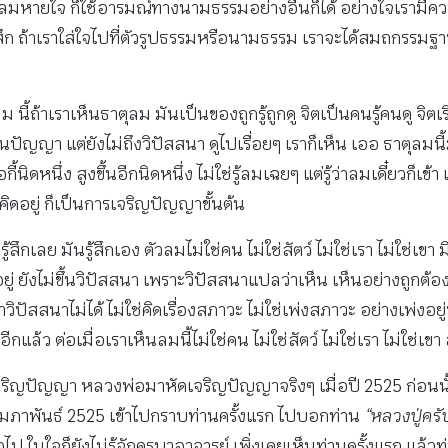
ลมหายใจ ก็ใช้อารมณ์ทางนามธรรมอย่างอื่นก็ได้ อย่างใจเรามีความสุข
สึก ถ้าเราใส่ใจไปที่ตัวรูปธรรมหรือนามธรรม เราจะได้สมถกรรมฐาน 
นี้ถ้าเราเห็นธาตุลม มันเป็นของถูกรู้ถูกดู จิตเป็นคนรู้คนดู จิต
นปัญญา แต่ยังไม่ถึงวิปัสสนา ดูไปเรื่อยๆ เราก็เห็น เออ ธาตุลมนี้ม
ิดหนึ่ง สูงขึ้นอีกนิดหนึ่ง ไม่ใช่รู้ลมเฉยๆ แต่รู้ว่าลมเดี๋ยวก็เข้า เด
การคิดอยู่ ก็เป็นการเจริญปัญญาขั้นต้น
ึกเลย มันรู้สึกเอง ตัวลมไม่ใช่คน ไม่ใช่สัตว์ ไม่ใช่เรา ไม่ใช่เข
ณ์อยู่ ยังไม่ขึ้นวิปัสสนา เพราะวิปัสสนาแปลว่าเห็น เห็นอย่างถูกต
งทำวิปัสสนาไม่ได้ ไม่ใช่คิดเรื่องสภาวะ ไม่ใช่เพ่งสภาวะ อย่างเพ
้ว ต่อเมื่อเราเห็นลมนี้ไม่ใช่คน ไม่ใช่สัตว์ ไม่ใช่เรา ไม่ใช่เขา 
ริญปัญญา หลวงพ่อมาหัดเจริญปัญญาจริงๆ เมื่อปี 2525 ก่อนนั้
 กุมภาพันธ์ 2525 เข้าไปกราบท่านครั้งแรก ไปบอกท่าน
“หลวงปู่ครั
ในใจก็ยังไม่รู้จักครูบาอาจารย์ เพิ่งเคยเห็นท่านครั้งแรก แล้วท่า