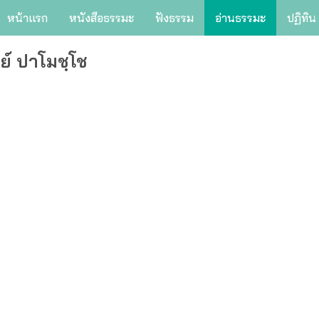
หน้าแรก
หนังสือธรรมะ
ฟังธรรม
อ่านธรรมะ
ปฏิทิน
ย์ ปาโมชฺโช