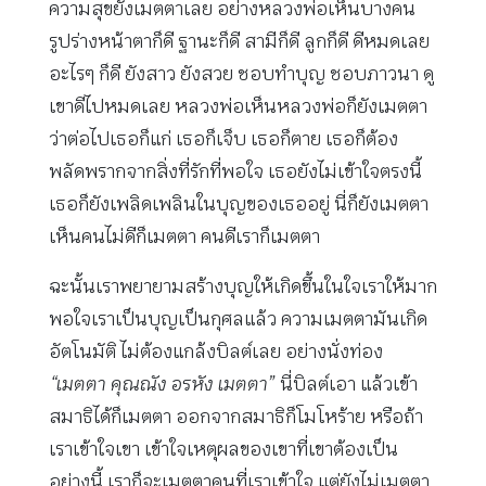
ความสุขยังเมตตาเลย อย่างหลวงพ่อเห็นบางคน
รูปร่างหน้าตาก็ดี ฐานะก็ดี สามีก็ดี ลูกก็ดี ดีหมดเลย
อะไรๆ ก็ดี ยังสาว ยังสวย ชอบทำบุญ ชอบภาวนา ดู
เขาดีไปหมดเลย หลวงพ่อเห็นหลวงพ่อก็ยังเมตตา
ว่าต่อไปเธอก็แก่ เธอก็เจ็บ เธอก็ตาย เธอก็ต้อง
พลัดพรากจากสิ่งที่รักที่พอใจ เธอยังไม่เข้าใจตรงนี้
เธอก็ยังเพลิดเพลินในบุญของเธออยู่ นี่ก็ยังเมตตา
เห็นคนไม่ดีก็เมตตา คนดีเราก็เมตตา
ฉะนั้นเราพยายามสร้างบุญให้เกิดขึ้นในใจเราให้มาก
พอใจเราเป็นบุญเป็นกุศลแล้ว ความเมตตามันเกิด
อัตโนมัติ ไม่ต้องแกล้งบิลต์เลย อย่างนั่งท่อง
“เมตตา คุณณัง อรหัง เมตตา”
นี่บิลต์เอา แล้วเข้า
สมาธิได้ก็เมตตา ออกจากสมาธิก็โมโหร้าย หรือถ้า
เราเข้าใจเขา เข้าใจเหตุผลของเขาที่เขาต้องเป็น
อย่างนี้ เราก็จะเมตตาคนที่เราเข้าใจ แต่ยังไม่เมตตา