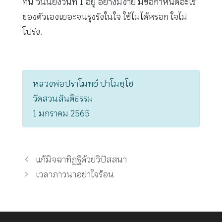
ทัน วันนี้ยังวันที่ 1 อยู่ อย่างมงาย มีข้อกำหนดอะไร
ของตัวเองเยอะจนรุงรังในใจ ใช้ไม่ได้หรอก ใจไม่
โปร่ง.
หลวงพ่อปราโมทย์ ปาโมชฺโช
วัดสวนสันติธรรม
1 มกราคม 2565
แก้มิจฉาทิฏฐิด้วยวิปัสสนา
เวลาภาวนาอย่าใจร้อน