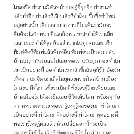
โทสจริต ทำงานมีหัวหน้ากองจู้จี้จุกจิก ทำงานทำ
แล้วทำอีก ทำแล้วก็เลิกแล้วก็ทำใหม่ รื้อทิ้งทำใหม่
อยู่อย่างนั้น เสียเวลามาก งานก็ไม่เห็นว่ามันจะ
ดิบดีอะไรนักหนา ทีแรกก็โกรธเขาว่าทำให้เราเสีย
เวลาเยอะ ทำให้ลูกน้องลำบากไปทุกคนเลย เด็ก
พิมพ์ดีดก็พิมพ์แล้วพิมพ์อีก พิมพ์จนเป็นลม กลับ
บ้านไม่ถูกมันเบลอไปเลย พอเราปรับมุมมอง ทำไม
เขาเป็นอย่างนี้ อ๋อ ทำไมเขากลัวขี้กลัว ดูก็รู้ว่าอ้อมัน
เกิดจากปมจิต เขาเกิดในยุคสงครามโลกบ้านเมือง
ไม่สงบ มีทั้งการทิ้งระเบิด มีทั้งโจรผู้ร้ายเพียบเลย
บ้านเมืองไม่ได้ร่มเย็นเลย ชีวิตเติบโตมาพร้อมๆ กับ
ความหวาดระแวง พอเรารู้เหตุรู้ผลของเขา ทำไมเขา
เป็นอย่างนี้ ทำไมเขาคิดอย่างนี้ ทำไมเขาพูดอย่างนี้
พอเรารู้เหตุรู้ผลแล้ว มันเปลี่ยนจากโกรธเป็น
สงสาร ก็เข้าใจแล้วก็เกิดความรู้สึก โถ ลำบากนะ