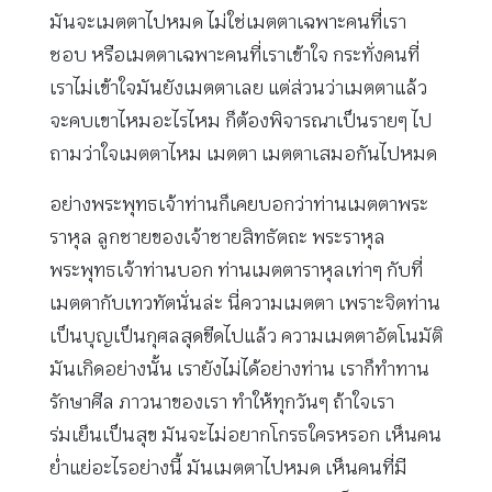
มันจะเมตตาไปหมด ไม่ใช่เมตตาเฉพาะคนที่เรา
ชอบ หรือเมตตาเฉพาะคนที่เราเข้าใจ กระทั่งคนที่
เราไม่เข้าใจมันยังเมตตาเลย แต่ส่วนว่าเมตตาแล้ว
จะคบเขาไหมอะไรไหม ก็ต้องพิจารณาเป็นรายๆ ไป
ถามว่าใจเมตตาไหม เมตตา เมตตาเสมอกันไปหมด
อย่างพระพุทธเจ้าท่านก็เคยบอกว่าท่านเมตตาพระ
ราหุล ลูกชายของเจ้าชายสิทธัตถะ พระราหุล
พระพุทธเจ้าท่านบอก ท่านเมตตาราหุลเท่าๆ กับที่
เมตตากับเทวทัตนั่นล่ะ นี่ความเมตตา เพราะจิตท่าน
เป็นบุญเป็นกุศลสุดขีดไปแล้ว ความเมตตาอัตโนมัติ
มันเกิดอย่างนั้น เรายังไม่ได้อย่างท่าน เราก็ทำทาน
รักษาศีล ภาวนาของเรา ทำให้ทุกวันๆ ถ้าใจเรา
ร่มเย็นเป็นสุข มันจะไม่อยากโกรธใครหรอก เห็นคน
ย่ำแย่อะไรอย่างนี้ มันเมตตาไปหมด เห็นคนที่มี