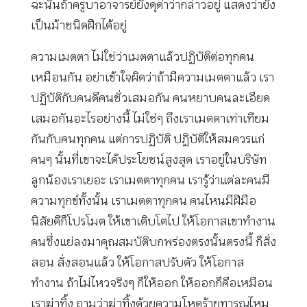
ฉะนั้นถ้าครูบาอาจารย์ยังดุด่าว่ากล่าวอยู่ แสดงว่ายัง
เป็นม้าชนิดฝึกได้อยู่
ความเมตตา ไม่ใช่ว่าเมตตาแล้วปฏิบัติต่อทุกคน
เหมือนกัน อย่าเข้าใจผิดว่าถ้ามีความเมตตาแล้ว เรา
ปฏิบัติกับคนดีคนชั่วเสมอกัน คนหยาบคนละเอียด
เสมอกันอะไรอย่างนี้ ไม่ใช่ๆ ถึงเราเมตตาเท่าเทียม
กันกับคนทุกคน แต่การปฏิบัติ ปฏิบัติให้สมควรแก่
คนๆ นั้นที่เขาจะได้ประโยชน์สูงสุด เราอยู่ในบริษัท
ลูกน้องเราเยอะ เราเมตตาทุกคน เรารู้ว่าแต่ละคนมี
ความทุกข์ทั้งนั้น เราเมตตาทุกคน คนไหนมีฝีมือ
นิสัยดีก็โปรโมต ให้เขาเติบโตไป ให้โอกาสเขาทำงาน
คนซึ่งแย่ลงมาคุณสมบัติบกพร่องตรงนั้นตรงนี้ ก็สั่ง
สอน สั่งสอนแล้ว ให้โอกาสปรับตัว ให้โอกาส
ทำงาน ถ้าไม่ไหวจริงๆ ก็ให้ออก ให้ออกก็คือเหมือน
เราฆ่าทิ้ง ถามว่าฆ่าทิ้งด้วยความโหดร้ายทารุณไหม