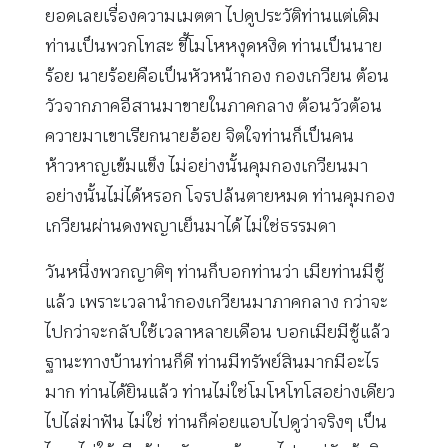
ยอดเลยเรื่องความเมตตา ไปดูประวัติท่านแต่เดิม
ท่านเป็นพวกโทสะ ขี้โมโหหงุดหงิด ท่านเป็นนาย
ร้อย นายร้อยคือเป็นหัวหน้ากอง กองเกวียน ต้อน
วัวจากภาคอีสานมาขายในภาคกลาง ต้อนวัวต้อน
ควายมาเขาเรียกนายฮ้อย จิตใจท่านก็เป็นคน
ห้าวหาญเข้มแข็ง ไม่อย่างนั้นคุมกองเกวียนมา
อย่างนั้นไม่ได้หรอก โจรปล้นตายหมด ท่านคุมกอง
เกวียนผ่านดงพญาเย็นมาได้ ไม่ใช่ธรรมดา
วันหนึ่งพวกญาติๆ ท่านก็บอกท่านว่า เมียท่านมีชู้
แล้ว เพราะเวลานำกองเกวียนมาภาคกลาง กว่าจะ
ไปกว่าจะกลับใช้เวลาหลายเดือน บอกเมียมีชู้แล้ว
ฐานะทางบ้านท่านก็ดี ท่านมีทรัพย์สินมากมีอะไร
มาก ท่านได้ยินแล้ว ท่านไม่ใช่โมโหโทโสอย่างเดียว
ไปไล่ฆ่าฟัน ไม่ใช่ ท่านก็ค่อยแอบไปดูว่าจริงๆ เป็น