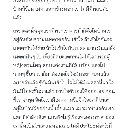
ชีวิตมันก็ยังพออยู่ไหว ถ้ากลับเข้ามาในบ้านแล้ว
บ้านก็ร้อน ไม่ต่างจากข้างนอก เราไม่มีที่หลบภัย
แล้ว
เพราะฉะนั้นจุดแรกที่พวกเราควรทำก็คือในบ้านเรา
อยู่กันด้วยความเมตตาต่อกัน เข้าใจ ถ้าเข้าใจกันจะ
เมตตากันได้ง่าย ถ้าไม่เข้าใจมันเมตตายาก มันแกล้ง
เมตตาฝืนๆ ไป เดี๋ยวก็ตบะแตกทนไม่ได้เอา พวกผู้
หญิงส่วนใหญ่ตอนแต่งงานก็เรียบร้อย แต่งไป
นานๆ ขี้บ่น เราก็มาสังเกตใจ ใจมันอยากบ่นแล้ว
อยากว่าแล้ว รู้ทันมันเข้าไป ใจไม่ได้มีเมตตานี่นา ใจ
มันมีโทสะขึ้นมาแล้ว อ่านใจตัวเองให้ออกเลย ก่อน
ที่เราจะพูด จิตใจเรามีเมตตา หรือจิตใจเรามีโทสะ
อยู่ในบ้านฝึกอย่างนี้ เลี้ยงแมว แมวมาทำแจกันเรา
แตก ก็ด่าล้งเล้งๆ แมวฟังไม่รู้เรื่องหรอก การด่าของ
เรานั้นเป็นโทสะแน่นอนเลย ไม่มีประโยชน์อะไรที่