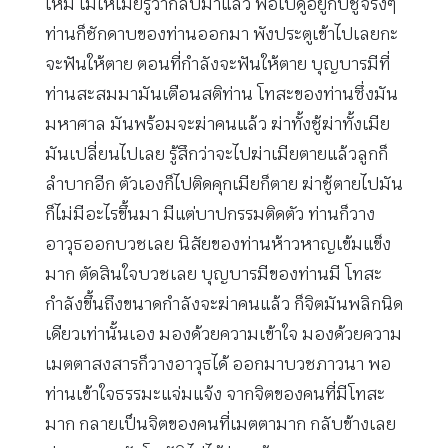
ไหม ไม่ให้เมียรู้ว่ากลับมาแล้ว พอไปดูอยู่กับชู้จริงๆ
ท่านก็ชักดาบของท่านออกมา พังประตูเข้าไปเลยกะ
จะฟันให้ตาย ตอนที่กำลังจะฟันให้ตาย บุญบารมีที่
ท่านสะสมมามันเตือนสติท่าน โทสะของท่านซึ่งมัน
มหาศาล มันพร้อมจะฆ่าคนแล้ว ฆ่าทั้งชู้ฆ่าทั้งเมีย
มันเปลี่ยนไปเลย รู้สึกว่าจะไปฆ่าเมียตายแล้วลูกก็
ลำบากอีก ตัวเองก็ไปติดคุกเมียก็ตาย ฆ่าชู้ตายไปมัน
ก็ไม่มีอะไรขึ้นมา มีแต่บาปกรรมติดตัว ท่านก็วาง
อาวุธออกบวชเลย นิสัยของท่านห้าวหาญเข้มแข็ง
มาก ตัดสินใจบวชเลย บุญบารมีของท่านมี โทสะ
กำลังขึ้นถึงขนาดกำลังจะฆ่าคนแล้ว ก็จิตมันพลิกนิด
เดียวเท่านั้นเอง มองด้วยความเข้าใจ มองด้วยความ
เมตตาสงสารก็วางอาวุธได้ ออกมาบวชภาวนา พอ
ท่านเข้าใจธรรมะแจ่มแจ้ง จากจิตของคนที่มีโทสะ
มาก กลายเป็นจิตของคนที่เมตตามาก กลับข้างเลย