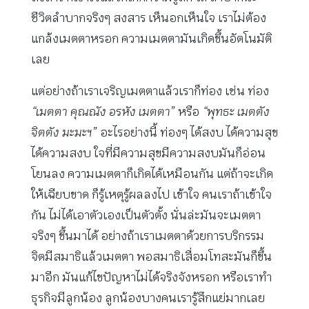
ชีวิตลำบากจริงๆ สงสาร เห็นอกเห็นใจ เราไม่ต้อง
แกล้งเมตตาหรอก ความเมตตามันเกิดขึ้นอัตโนมัติ
เลย
แต่อย่างถ้าเราเจริญเมตตาแล้วเราก็ท่อง เช่น ท่อง
“เมตตา คุณณัง อรหัง เมตตา”
หรือ
“พุทธะ เมตตัง
จิตตัง มะมะฯ”
อะไรอย่างนี้ ท่องๆ ได้สงบ ได้ความสุข
ได้ความสงบ ใจที่มีความสุขมีความสงบมันก็อ่อน
โยนลง ความเมตตาก็เกิดได้เหมือนกัน แต่ถ้าจะเกิด
ให้เฉียบขาด ก็รู้เหตุรู้ผลลงไป เข้าใจ คนเราถ้าเข้าใจ
กัน ไม่ได้เอาตัวเองเป็นตัวตั้ง นั่นล่ะมันจะเมตตา
จริงๆ ขึ้นมาได้ อย่างถ้าเราเมตตาด้วยการบริกรรม
จิตมีสมาธิแล้วเมตตา พอสมาธิเสื่อมโทสะมันก็ขึ้น
มาอีก มันแก้ไขปัญหาไม่ได้จริงจังหรอก หรือเราทำ
ธุรกิจมีลูกน้อง ลูกน้องบางคนเรารู้สึกแย่มากเลย