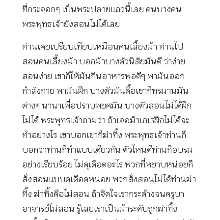
ที่กระจอกๆ เป็นพระปลายแถวนี้เลย คนบางคน
พระพุทธเจ้ายังสอนไม่ได้เลย
ท่านเคยเปรียบเทียบเหมือนคนเลี้ยงม้า ท่านไป
สอนคนเลี้ยงม้า บอกม้าบางตัวนิสัยมันดี ว่าง่าย
สอนง่าย เขาก็ให้มันกินอาหารพอดีๆ พามันออก
กำลังกาย พามันฝึก บางตัวมันดื้อเขาก็ทรมานมัน
ต่างๆ นานาเพื่อปราบพยศมัน บางตัวสอนไม่ได้ฝึก
ไม่ได้ พระพุทธเจ้าถามว่า ถ้าเจอม้าเกเรฝึกไม่ได้จะ
ทำอย่างไร เขาบอกเขาก็ฆ่าทิ้ง พระพุทธเจ้าท่านก็
บอกว่าท่านก็ทำแบบเดียวกัน ตัวไหนดีท่านก็อบรม
อย่างเรียบร้อย ไม่ดุเดือดอะไร พวกที่หยาบหน่อยก็
สั่งสอนแบบดุเดือดหน่อย พวกสั่งสอนไม่ได้ท่านฆ่า
ทิ้ง ฆ่าทิ้งคือไม่สอน ถ้าจิตใจเรากระด้างจนครูบา
อาจารย์ไม่สอน รู้เลยเราเป็นม้าระดับถูกฆ่าทิ้ง