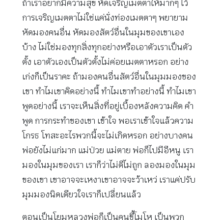
ถ้าเราอยากมีความสุข หัดเจริญเมตตาให้มากๆ ไว้
การเจริญเมตตาไม่ใช่แค่นั่งท่องเมตตาๆ พยายาม
หัดมองคนอื่น หัดมองสัตว์อื่นในมุมของเขาเอง
บ้าง ไม่ใช่มองทุกสิ่งทุกอย่างหรือเอาตัวเราเป็นตัว
ตั้ง เอาตัวเองเป็นตัวตั้งไม่ค่อยเมตตาหรอก อย่าง
เก่งก็เป็นราคะ ถ้ามองคนอื่นสัตว์อื่นในมุมมองของ
เขา ทำไมเขาคิดอย่างนี้ ทำไมเขาทำอย่างนี้ ทำไมเขา
พูดอย่างนี้ เราจะเห็นสิ่งที่อยู่เบื้องหลังความคิด คำ
พูด การกระทำของเขา เข้าใจ พอเราเข้าใจแล้วความ
โกรธ โทสะอะไรพวกนี้จะไม่เกิดหรอก อย่างบางคน
พ่อยังไม่แก่มาก แม่ป่วย แม่ตาย พ่อก็ไปมีอีหนู เรา
มองในมุมของเรา เราก็ว่าไม่ดีไม่ถูก ลองมองในมุม
ของเขา เขาอาจจะเหงาเขาอาจจะว้าเหว่ เราแค่ปรับ
มุมมองนิดเดียวใจเราก็เปลี่ยนแล้ว
ตอนเป็นโยมหลวงพ่อก็เป็นคนขี้โมโห เป็นพวก