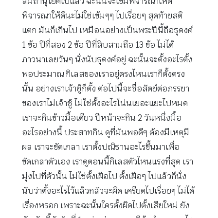
ลมถานุโยคไปแล้ว ฉะนั้นจะเข้มพิจารณาให้ดี
พิจารณาให้ดีนะไม่ใช่เข้มๆๆ ไปเรื่อยๆ สุดท้ายสติ
แตก มันก็เกินไป เหมือนอย่างเป็นพระปีนี้ถือธุดงค์
1 ข้อ ปีที่สอง 2 ข้อ ปีที่สิบสามถือ 13 ข้อ ไม่ได้
ภาวนาเลยวันๆ นั่งนับธุดงค์อยู่ ฉะนั้นจะตั้งอะไรตั้ง
พอประมาณ กิเลสของเราอยู่ตรงไหนเราก็ตั้งตรง
นั้น อย่างเราเจ้าชู้ก็ตั้ง ต่อไปนี้จะซื่อสัตย์ต่อภรรยา
ของเราไม่เจ้าชู้ ไม่ใช่ตั้งอะไรโน่นเยอะแยะไปหมด
เราจะกินข้าวมื้อเดียว ปีหน้าจะกิน 2 วันหนึ่งมื้อ
อะไรอย่างนี้ ประสาทกิน ดูที่มันพอดีๆ ต้องมีเหตุมี
ผล เราจะขัดเกลา เราตั้งปณิธานอะไรขึ้นมาเพื่อ
ขัดเกลาตัวเอง เราดูตอนนี้กิเลสตัวไหนแรงที่สุด เรา
มุ่งไปที่ตัวนั้น ไม่ใช่ตั้งเฝือไป ตั้งเฝือๆ ไปแล้วก็นั่ง
นับว่าตั้งอะไรไว้แล้วกลัวจะผิด เครียดไปเรื่อยๆ ไม่ได้
เรื่องหรอก เพราะฉะนั้นใครตั้งผิดไปตั้งเสียใหม่ ยัง