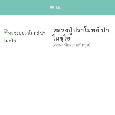
Skip
Menu
to
content
หลวงปู่ปราโมทย์ ปา
โมชฺโช
ธรรมะเพื่อความพ้นทุกข์