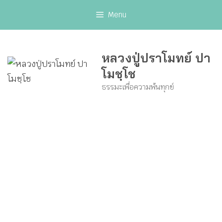
Skip
Menu
to
content
หลวงปู่ปราโมทย์ ปา
โมชฺโช
ธรรมะเพื่อความพ้นทุกข์