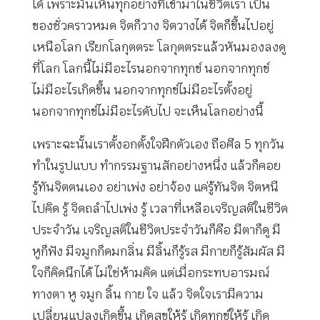
ได้ เพราะมันเห็นทุกอย่างที่เข้ามาในชีวิตเรา เป็น
ของชั่วคราวหมด จิตก็วาง จิตวางได้ จิตก็ขึ้นไปอยู่
เหนือโลก เรียกโลกุตตระ โลกุตตระแล้วหันมองลงดู
ที่โลก โลกนี้ไม่มีอะไรนอกจากทุกข์ นอกจากทุกข์
ไม่มีอะไรเกิดขึ้น นอกจากทุกข์ไม่มีอะไรตั้งอยู่
นอกจากทุกข์ไม่มีอะไรดับไป จะเห็นโลกอย่างนี้
เพราะฉะนั้นเราตั้งอกตั้งใจฝึกตัวเอง ถือศีล 5 ทุกวัน
ทำในรูปแบบ ทำกรรมฐานสักอย่างหนึ่ง แล้วก็คอย
รู้ทันจิตตนเอง อย่าเพ่ง อย่าจ้อง แค่รู้ทันจิต จิตหนี
ไปคิด รู้ จิตถลำไปเพ่ง รู้ เวลาที่เหลือเจริญสติในชีวิต
ประจำวัน เจริญสติในชีวิตประจำวันก็คือ มีตาก็ดู มี
หูก็ฟัง มีจมูกก็ดมกลิ่น มีลิ้นก็รู้รส มีกายก็รู้สัมผัส มี
ใจก็คิดนึกได้ ไม่ใช่ห้ามคิด แต่เมื่อกระทบอารมณ์
ทางตา หู จมูก ลิ้น กาย ใจ แล้ว จิตใจเรามีความ
เปลี่ยนแปลงเกิดขึ้น เกิดสุขให้รู้ เกิดทุกข์ให้รู้ เกิด