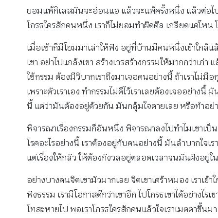
ยอมแพ้กิเลสมันจะอ่อนแอ แล้วจะแพ้ครั้งหนึ่ง แล้วต่อไป
โกรธใครสักคนหนึ่ง เราก็ไม่ยอมทำผิดศีล เกลียดแค่ไหน โก
เมื่อเช้าก็มีโยมมาเล่าให้ฟัง อยู่ที่บ้านมีคนหนึ่งเข้าใ
เขา อย่าไปแกล้งเขา สร้างเวรสร้างกรรมให้มากกว่าเก่า 
ใช้กรรม ต้องมีวิบากเราถึงมาเจอคนอย่างนี้ ถ้าเราไม่มีอกุ
เพราะตัวเราเอง ทำกรรมไม่ดีไว้เราเลยต้องเจออย่างนี้ มัน
นี้ แต่ว่ามันต้องอยู่ด้วยกัน มันกลุ้มใจตายเลย หรือทำอย่าง
พิจารณาเรื่องกรรมก็อันหนึ่ง พิจารณาลงไปทำไมเขาเป็นอ
โรคอะไรอย่างนี้ เราต้องอยู่กับคนอย่างนี้ มันลำบากใจเร
แต่เรื่องให้กลัว ให้ต้องกังวลอยู่ตลอดเวลาจนมันฝังอยู่
อย่างบางคนจิตเขามัวมากเลย จิตเขาเศร้าหมอง เราเข้าใกล้จ
ฟังธรรม เรามีโอกาสดีกว่าเขาอีก ไปโกรธเขาได้อย่างไรเข
โทสะหายไป พอเราโกรธใครสักคนแล้วใจเราเมตตาขึ้นมา ไม