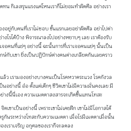
 อดทน กิเลสรุนแรงแค่ไหนเราก็ไม่ยอมทำผิดศีล อย่างเรา
องอยู่กับคนที่เราไม่ชอบ ขั้นแรกเลยอย่าผิดศีล อย่าไปด่า
ย่างไรได้บ้าง พิจารณาลงไปอย่างหยาบๆ เลย เราต้องรับ
เจอคนที่แย่ๆ อย่างนี้ ฉะนั้นการที่เราเจอคนแย่ๆ นั้นเป็น
ปักษ์กับเขา ยิ่งเป็นปฏิปักษ์ต่างคนต่างเกลียดกันเลยคราว
ออยู่แล้ว เรามองอย่างบางคนเป็นโรคหวาดระแวง โรคกังวล
่างนี้ อ๋อ ตั้งแต่เด็กๆ ชีวิตเขาไม่มีความมั่นคงเลย มี
าะอย่างนี้นี่เอง ความเมตตาสงสารจะเกิดขึ้นแทนโทสะ
จิตเขาเป็นอย่างนี้ เพราะเขาไม่เคยฝึก เขาไม่มีโอกาสได้
ตรูกันระหว่างโทสะกับความเมตตา เมื่อไรมีเมตตาเมื่อนั้น
ศลของเราเจริญ อกุศลของเราก็จะลดลง