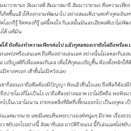
สัมมาวายามะ สัมมาสติ สัมมาสมาธิ สัมมาวายามะ คือความเพียร ลด
กุศลที่เกิดขึ้นแล้วให้งอกงามพัฒนาไป อย่างสมมติเราเคยทำกุศลอันห
จิตโลภก็รู้ จิตหลงก็รู้ แค่นี้พอใจ กิเลสนั้นมันละเอียดสติเราไม่
่ได้ แพ้มัน
ฉยไม่ได้ ยังต้องทำความเพียรต่อไป แล้วกุศลของเรายังไม่ถึงพร้อม 
พร่งหรือเล่นเลศ ถือศีลอย่างเล่นเลศ อย่างนั้นไม่ลดละกิเลสแต
เจริญสติก็เพื่อลดละกิเลส เพื่อให้กุศลเจริญขึ้น ต้องตั้งหลักให้ด
มีทางหรอก เข้าขั้นไม่มีหวังเลย
ขาก็สอนเราถือศีลต้องมีปัญญา ฟังแล้วชื่นใจเลย ถือศีลก็ต้องมีปั
ถึงบ่ายโมงก็ไม่เป็นไร เราถือศีลอย่างฉลาด เราไม่ยึดถือ พอฟังมา
ก็สึกไปในเวลาไม่นาน ถ่ายทอดสิ่งที่ผิดที่เพี้ยนออกไป เป็นอกุศล 
เลศ เล่นเลศมากมาย เคยมีเคยเห็นพระบางองค์หนุ่มๆ มีราคะ เรื่องธรร
บเอว ขยับอะไรอย่างนี้ สังฆาทิเสส อาบัติร้ายแรง นี้ก็เล่นเลศไม่ขย