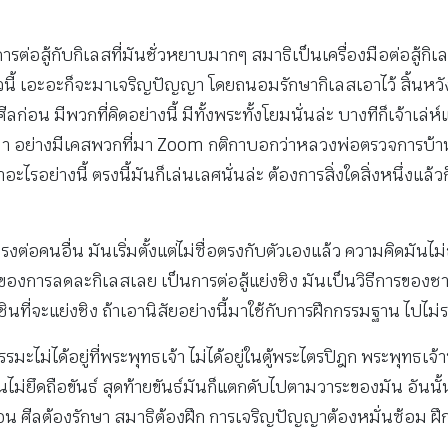
นการต่อสู้กับกิเลสที่มันชั่วหยาบมากๆ สมาธิเป็นเครื่องมือต่อสู้ก
ัวนี้ เอะอะก็จะมาเจริญปัญญา โดยถนอมรักษากิเลสเอาไว้ สิ้นหวัง
น มีพวกที่คิดอย่างนี้ มีทั้งพระทั้งโยมนั่นล่ะ บางทีก็เจ้าเล่ห
การมา อย่างมีเคสพวกที่มา Zoom กติกาบอกว่าหลวงพ่อตรวจการบ้า
อย่างนี้ ตรงนี้มันก็เล่นเลศนั่นล่ะ ต้องการสิ่งใดสิ่งหนึ่งแล้ว
่อตรงต่อคนอื่น มันเริ่มตั้งแต่ไม่ซื่อตรงกับตัวเองแล้ว ความคิดม
รื่องของการลดละกิเลสเลย เป็นการต่อสู้แย่งชิง มันเป็นวิธีการของ
ันชินที่จะแย่งชิง ถ้าเอานิสัยอย่างนี้มาใช้กับการฝึกกรรมฐาน ไปไม่
ย์ ธรรมะไม่ได้อยู่ที่พระพุทธเจ้า ไม่ได้อยู่ในตู้พระไตรปิฎก พระพุ
 มันไม่ยึดถือขันธ์ สุดท้ายขันธ์มันก็แตกดับไปตามวาระของมัน อันน
น ศีลต้องรักษา สมาธิต้องฝึก การเจริญปัญญาต้องหมั่นซ้อม ฝึกซ