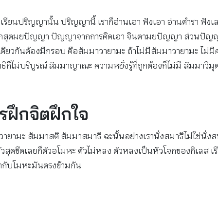
ียนปริญญานั้น ปริญญานี้ เราก็อ่านเอา ฟังเอา อ่านตำรา ฟังเลกเช
ยกสุตมยปัญญา ปัญญาจากการคิดเอา จินตามยปัญญา ส่วนปัญญาท
ียวกันต้องมีกรอบ คือสัมมาวายามะ ถ้าไม่มีสัมมาวายามะ ไม่มี
ก็ไม่บริบูรณ์ สัมมาญาณะ ความหยั่งรู้ที่ถูกต้องก็ไม่มี สัมมาวิมุ
รฝึกจิตฝึกใจ
วายามะ สัมมาสติ สัมมาสมาธิ ฉะนั้นอย่างเรานั่งสมาธิไม่ใช่นั่ง
็ตัวสุดขีดเลยก็ตัวอโมหะ ตัวไม่หลง ตัวหลงเป็นหัวโจกของกิเลส เร
ากับโมหะมันตรงข้ามกัน