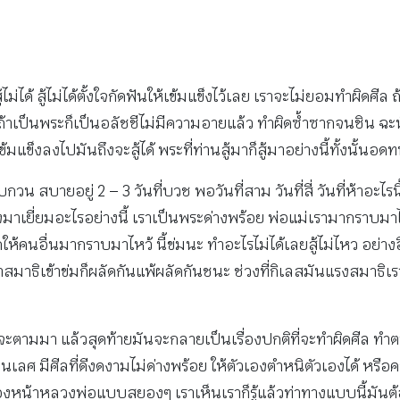
่ได้ สู้ไม่ได้ตั้งใจกัดฟันให้เข้มแข็งไว้เลย เราจะไม่ยอมทำผิดศีล
 ถ้าเป็นพระก็เป็นอลัชชีไม่มีความอายแล้ว ทำผิดซ้ำซากจนชิน ฉะนั
มแข็งลงไปมันถึงจะสู้ได้ พระที่ท่านสู้มาก็สู้มาอย่างนี้ทั้งนั้นอด
น สบายอยู่ 2 – 3 วันที่บวช พอวันที่สาม วันที่สี่ วันที่ห้าอะ
ต้องมาเยี่ยมอะไรอย่างนี้ เราเป็นพระด่างพร้อย พ่อแม่เรามากราบม
อื่นมากราบมาไหว้ นี้ข่มนะ ทำอะไรไม่ได้เลยสู้ไม่ไหว อย่างอื่น
เอาสมาธิเข้าข่มก็ผลัดกันแพ้ผลัดกันชนะ ช่วงที่กิเลสมันแรงสมา
มันจะตามมา แล้วสุดท้ายมันจะกลายเป็นเรื่องปกติที่จะทำผิดศีล ทำ
ล่นเลศ มีศีลที่ดีงดงามไม่ด่างพร้อย ให้ตัวเองตำหนิตัวเองได้ หรื
หน้าหลวงพ่อแบบสยองๆ เราเห็นเราก็รู้แล้วท่าทางแบบนี้มันต้