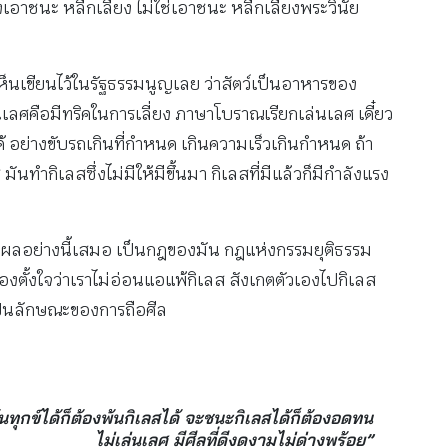
ลงเอาชนะ หลีกเลี่ยง ไม่ใช่เอาชนะ หลีกเลี่ยงพระวินัย
เห็นเขียนไว้ในรัฐธรรมนูญเลย ว่าสัตว์เป็นอาหารของ
่นเลศคือมีทริคในการเลี่ยง ภาษาโบราณเรียกเล่นเลศ เดี๋ยว
งได้ อย่างขับรถเกินที่กำหนด เกินความเร็วเกินกำหนด ถ้า
มันทำกิเลสซึ่งไม่มีให้มีขึ้นมา กิเลสที่มีแล้วก็มีกำลังแรง
งมีผลอย่างนี้เสมอ เป็นกฎของมัน กฎแห่งกรรมยุติธรรม
ก็ต้องตั้งใจว่าเราไม่อ่อนแอแพ้กิเลส สังเกตตัวเองไปกิเลส
 เป็นลักษณะของการถือศีล
นทุกข์ได้ก็ต้องพ้นกิเลสได้ จะชนะกิเลสได้ก็ต้องอดทน
ไม่เล่นเลศ มีศีลที่ดีงดงามไม่ด่างพร้อย”