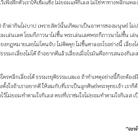
มีไว้เพื่อฝึกตัวเราให้เข้มแข็ง ไม่ยอมแพ้กิเลส ไม่ใช่หาทางพลิกแพ
 ถ้าฆ่ากินไม่บาป เพราะสัตว์นั้นเกิดมาเป็นอาหารของมนุษย์ ไม่
าโยมเล่นเลศ โยมก็ภาวนาไม่ขึ้น พระเล่นเลศพระก็ภาวนาไม่ขึ้น เล
ลี่ยงกฎหมายเลยไม่โดนจับ ไม่ติดคุก ไม่ขึ้นศาลอะไรอย่างนี้ เลี่ย
แต่ธรรมะเลี่ยงไม่ได้ ถ้าอยากดีแล้วเลี่ยงเมื่อไรมันคือการสนองกิเลส 
ครหลีกเลี่ยงได้ ธรรมะยุติธรรมเสมอ ถ้าทำเหตุอย่างนี้ก็จะต้อ
าต้องตั้งใจถ้าเราอยากดี ให้สมกับที่เราเป็นลูกศิษย์พระพุทธเจ้า เรา
่ข่มใจไว้ไม่ยอมทำตามใจกิเลส ตรงที่เราข่มใจไม่ยอมทำตามใจกิเลส
“จะพ้