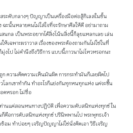
ิเลสระดับกลางๆ ปัญญาเป็นเครื่องมือต่อสู้กิเลสในชั้น
 ฉะนั้นหลายคนไม่ใส่ใจที่จะรักษาศีลให้ดี อย่ามาถาม
์แสนกล เป็นพระอยากได้สิ่งโน้นสิ่งนี้ก็ลุยแหลกเลย เล่น
นให้เฉพาะฆราวาส เรื่องของพระต้องถามกันไม่ใช่ในที่
ก็มุ่งไป ไม่คำนึงถึงวิธีการ แบบนี้ภาวนาไม่ไหวหรอกนะ
ันไม่ถูก ความคิดความเห็นมันผิด การกระทำมันก็เลยผิดไป
ชาวโลกเขาทำกัน ทำอะไรก็แย่งกันทุกหนทุกแห่ง แค่จะขึ้น
รอดหรอก ไม่ซื่อ
ทธเจ้าท่านแค่สอนหนทางปฏิบัติ เพื่อความดับสนิทแห่งทุกข์ ใน
ั้นก็คือการดับสนิทแห่งทุกข์ ปรินิพพานไป พระพุทธเจ้า
้อม ทำบ่อยๆ เจริญปัญญาไม่ใช่นั่งคิดเอา วิธีเจริญ