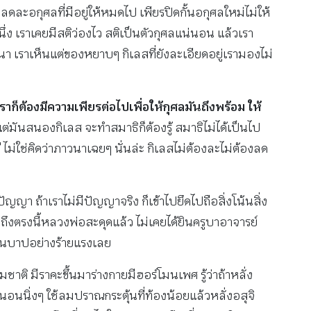
ละอกุศลที่มีอยู่ให้หมดไป เพียรปิดกั้นอกุศลใหม่ไม่ให้
นึ่ง เราเคยมีสติว่องไว สติเป็นตัวกุศลแน่นอน แล้วเรา
พัฒนา เราเห็นแต่ของหยาบๆ กิเลสที่ยังละเอียดอยู่เรามองไม่
เราก็ต้องมีความเพียรต่อไปเพื่อให้กุศลมันถึงพร้อม ให้
่มันสนองกิเลส จะทำสมาธิก็ต้องรู้ สมาธิไม่ได้เป็นไป
ี ไม่ใช่คิดว่าภาวนาเฉยๆ นั่นล่ะ กิเลสไม่ต้องละไม่ต้องลด
ญญา ถ้าเราไม่มีปัญญาจริง ก็เข้าไปยึดไปถือสิ่งโน้นสิ่ง
ถึงตรงนี้หลวงพ่อสะดุดแล้ว ไม่เคยได้ยินครูบาอาจารย์
เป็นบาปอย่างร้ายแรงเลย
มชาติ มีราคะขึ้นมาร่างกายมีฮอร์โมนเพศ รู้ว่าถ้าหลั่ง
ับนอนนิ่งๆ ใช้ลมปราณกระตุ้นที่ท้องน้อยแล้วหลั่งอสุจิ