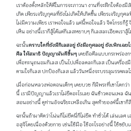
เราต้องตั้งหลักให้ดีในการจะภาวนา งานที่จะฝึกใจต้องมี
เกิด เพียรเจริญกุศลที่ยังไม่เกิดให้เกิดขึ้น เพียรเจริญ
ไม่มีความเพียร เราพอใจแล้ว แค่นี้พอใจแล้ว จิตโกรธก็รู้ 
เห็น อย่างนี้เราก็สู้ได้แต่กิเลสหยาบๆ กิเลสละเอียดเราสู้ไม
ฉะนั้น
ตราบใดที่ยังมีกิเลสอยู่ ยังมีอกุศลอยู่ ยังเพิกเ
ศีล ให้สมาธิ ปัญญามันดีขึ้นๆ
เคยถือศีลแบบกระพร่องกระแ
เพื่อทะนุถนอมกิเลส เป็นไปเพื่อลดละกิเลส เป็นเครื่องมือ 
ตามใจกิเลส ปกป้องกิเลส แล้ววันหนึ่งจะบรรลุมรรคผลไม่
เมื่อก่อนหลวงพ่อตอนเด็กๆ เคยบวช ก็มีพระที่เขาโตกว่า เ
นี้ เรามีปัญญาแล้วเราไม่ยึดอะไรเลย ฉันข้าวตอนเพล ฉัน
สอนอย่างนี้ ดูท่านอัจฉริยะเหลือเกิน สุดท้ายองค์นี้เขา
ฉะนั้นถ้ามาคิดว่าโน่นก็ไม่ยึดนี่ก็ไม่ยึด ทำชั่วได้ เล่น
อสุจิโดยเนื่องด้วยกาย เช่นใช้มือ ใช้อะไรอย่างนี้ ใช้ขยั