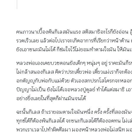
คนภาวนาเบื้องต้นกิเลสมันแรง สติสมาธิอะไรก็ยังอ่อน สู้ไม
รวดเร็วเลย แล้วต่อไปเราจะเกิดอาการที่เรียกว่าหน้าด้าน
ยังเอาชนะมันไม่ได้ ก็ข่มใจไว้ไม่ยอมทำตามใจมัน ให้มันเข้
หลวงพ่อเองเคยบวชตอนยังเด็กๆ หนุ่มๆ อยู่ ราคะมันก็รบกว
ไม่กล้าสนองกิเลส คิดว่าประเดี๋ยวพ่อ เดี๋ยวแม่เราก็จะ
อกตัญญูกับพ่อกับแม่ด้วย ตัวเองสกปรกโสโครกจะหลอกให้คน
ปัญญาไม่เป็น ยังไม่ได้เจอหลวงปู่ดูลย์ ทำได้แต่สมาธิ 
อย่างยิ่งเลยในที่สุดก็ผ่านมันจนได้
ฉะนั้นกิเลส ถ้าเรายอมตามใจมันหนึ่ง ครั้ง ครั้งที่สอง
ทุกข์ได้ก็ต้องพ้นกิเลสได้ จะชนะกิเลสได้ก็ต้องอดทน ไม่เ
พวกเราเวลาไปทำผิดศีลมา มองหน้าหลวงพ่อไม่สนิท มอง