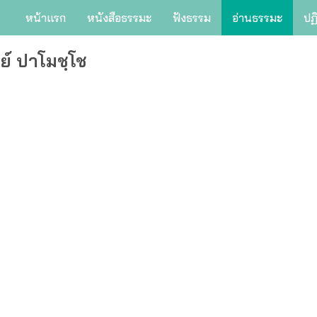
หน้าแรก
หนังสือธรรมะ
ฟังธรรม
อ่านธรรมะ
ปฏ
ย์ ปาโมชฺโช