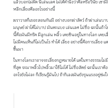
แล้วบอกไม่ผิด นี่เล่นเลศ ไม่ได้คำนึงว่าศีลหรือวินัย เขา
หลีกเลี่ยงศีลอะไรอย่างนี้
ฆราวาสก็เยอะสอนกันมี อย่างบอกฆ่าสัตว์ ถ้าฆ่าเล่นบาป
มนุษย์ ฆ่าได้ไม่บาป มันตะแบง เล่นเลศ ไม่ซื่อ ฉะนั้นถ้
นี้คือมันมีทริค มีลูกเล่น พลิ้ว เคยชินอยู่ในทางโลก เคยเ
ไม่มีคนเห็นก็ไม่เป็นไร ทำได้ เลี่ยง อย่างนี้คือการเลี่ยง 
ขึ้นมา
ในทางโลกเราอาจจะเลี่ยงกฎหมายได้ แต่ในทางธรรมไม่มีใ
ที่สุด จะมาพลิ้วไปพลิ้วมาใช้ไม่ได้ ไม่ซื่อสัตย์ ฉะนั้นเร
อะไรยังไม่ละ ก็เรียนรู้มันไป ถ้ากิเลสมันยังรุนแรงอยู