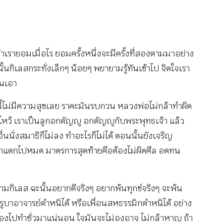
 ถ้าเรายอมเมื่อไร ยอมครั้งหนึ่งจะมีครั้งที่สองตามมาอย่าง
้นกิเลสกระทั่งเล็กๆ น้อยๆ พยายามรู้ทันเข้าไป จิตใจเรา
ทนเอา
ไรนี้ไม่มีความสุขเลย ราคะมันรบกวน หลวงพ่อไม่กล้าทำผิด
าไหว้ เราเป็นลูกอกตัญญู อกตัญญูกับพระพุทธเจ้า แล้ว
นั่งสมาธิก็ไม่ลง ทำอะไรก็ไม่ได้ ตอนนั้นยังเจริญ
ธิเราแตกไปหมด มาตรการสุดท้ายคือต้องไม่ผิดศีล อดทน
ตามกิเลส ฉะนั้นอยากดีจริงๆ อยากพ้นทุกข์จริงๆ จะพ้น
อครูบาอาจารย์ตำหนิได้ หรือเพื่อนสหธรรมิกตำหนิได้ อย่าง
องไปทำชั่วมาแน่นอน ใจมันจะไม่องอาจ ไม่กล้าหาญ ถ้า