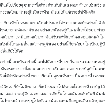
ก็แพ้ไปเรื่อยๆ จนกระทั่งด้าน ด้านกับกิเลส เฉยๆ ถ้าเราเข้มแข็ง
รธแค่ไหน มันอยู่ในใจเราห้ามมันไม่ได้ แต่เราอย่าให้ผิดศีล
กล้แล้วเวียนหัวไปหมดเลย เครียดไปหมด ไม่ชอบเลยจะทำอย่างไรดี ต้
แล้วพยายามพัฒนาตัวเอง อย่างเราต้องอยู่กับคนที่เราไม่ชอบ ทำอ
ศลวิบาก เรามีแต่กุศลวิบาก มีแต่วิบากที่ดีเราก็คงเจอแต่คนดีๆ ไม่
เริ่มไม่โทษคนอื่น แต่ว่ามาดูตัวเอง อย่างนี้ก็จะค่อยๆ ไม่เป็นปฏิ
อื่นก็ยังได้อีก
ย่างนี้ เขาเป็นอย่างนี้ เขาไม่ดีอย่างนี้ๆ เขาก็น่าสงสารมากพ
า มันกระทบกระทั่งตลอดเลย เขาเครียดตลอดเลย เราก็ดูทำไมเขาเป็นอย
ในจิตใต้สำนึกอย่างนี้ พอเราย้อนไปดูเราเห็นเขาเป็นอย่างนี้ เพร
ิตเราก็ยังไม่ดีพอ เราก็เศร้าหมองไปด้วยอะไรอย่างนี้ เราก็ดู โอ้ 
าน่าสงสาร พอรู้สึกเมตตาสงสารเกิดขึ้น โทสะมันจะดับทันที มันศั
่โกรธแล้ว ค่อยๆ ดูไปดูตัวเองนั่นล่ะแทนที่จะดูคนอื่น แล้วกุ