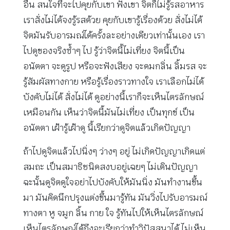
อื่น สนใจที่จะไปคุยกับเขา ฟังเขา จิตก็ไม่รู้รสอาหาร
เราสั่งไม่ได้จงรู้รสด้วย คุยกับเขารู้เรื่องด้วย สั่งไม่ได้
จิตมันรับอารมณ์ได้ครั้งละอย่างเดียวเท่านั้นเอง เรา
ไปดูของจริงซ้ำๆ ไป รู้ว่าจิตนี้ไม่เที่ยง จิตนี้เป็น
อนัตตา จะดูรูป หรือจะฟังเสียง จะดมกลิ่น ลิ้มรส จะ
รู้สัมผัสทางกาย หรือรู้เรื่องราวทางใจ เราเลือกไม่ได้
บังคับไม่ได้ สั่งไม่ได้ ดูอย่างนี้เราก็จะเห็นไตรลักษณ์
เหมือนกัน เห็นว่าจิตนี้มันไม่เที่ยง เป็นทุกข์ เป็น
อนัตตา เฝ้ารู้เฝ้าดู นี้เรียกว่าดูจิตแล้วเกิดปัญญา
ถ้าไปดูจิตแล้วไปนิ่งๆ ว่างๆ อยู่ ไม่เกิดปัญญาเกิดแต่
สมถะ เป็นสมาธิชนิดสงบอยู่เฉยๆ ไม่เดินปัญญา
ฉะนั้นดูจิตดูใจอย่าไปบังคับให้มันนิ่ง มันทำงานขึ้น
มา มันคิดนึกปรุงแต่งขึ้นมารู้ทัน มันวิ่งไปรับอารมณ์
ทางตา หู จมูก ลิ้น กาย ใจ รู้ทันไปให้เห็นไตรลักษณ์
เห็นไตรลักษณ์ได้ถึงจะเรียกว่าทำวิปัสสนาได้ ไม่เห็น