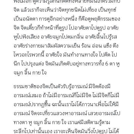
ฟังเมื่อกี้ ดูความรู้สึกนึกคิดทั้งหลายที่มันเกิดร่วมกับ
จิต แล้วเราก็จะเห็นว่าจิตทุกชนิดไม่เที่ยง เป็นทุกข์
เป็นอนัตตา การดูอีกอย่างหนึ่ง ก็คือดูพฤติกรรมของ
จิต จิตเดี๋ยวก็ทำหน้าที่ดูรูป ไปอาศัยตาไปดูรูป อาศัย
หูไปฟังเสียง อาศัยจมูกไปดมกลิ่น อาศัยลิ้นไปรู้รส
อาศัยร่างกายมาสัมผัสความเย็น ร้อน อ่อน แข็ง ตึง
ไหวอะไรพวกนี้ อาศัยใจ มันทำงานทางใจ ไปคิด ไป
นึก ไปปรุงแต่ง จิตมันเกิดดับอยู่ทางทวารทั้ง 6 ตา หู
จมูก ลิ้น กาย ใจ
ธรรมชาติของจิตเป็นตัวรับรู้อารมณ์ มีจิตต้องมี
อารมณ์เสมอ ถ้าไม่มีอารมณ์ก็ไม่มีจิต ไม่มีจิตก็ไม่มี
อารมณ์ปรากฏขึ้น ฉะนั้นเราไม่ได้ภาวนาเพื่อไม่ให้มี
อารมณ์ จิตจะเที่ยวแสวงหาอารมณ์ เสวยอารมณ์ไป
ทางตา หู จมูก ลิ้น กาย ใจ เราแค่มีสติตามรู้ตาม
ระลึกไปเท่านั้นเอง เราจะเห็นจิตมันวิ่งไปดูรูป ไม่ได้