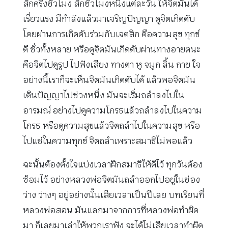
สักครึ่งชั่วโมง สักชั่วโมงหนึ่งแต่ละวัน ให้จิตมันได้
เรี่ยวแรง มีกำลังแล้วมาเจริญปัญญา ดูจิตเกิดดับ
โดยผ่านการเกิดดับร่วมกับเจตสิก คือความสุข ทุกข์
ดี ชั่วทั้งหลาย หรือดูจิตมันเกิดดับผ่านทางอายตนะ
คือจิตไปดูรูป ไปฟังเสียง ทางตา หู จมูก ลิ้น กาย ใจ
อย่างนี้เราก็จะเห็นจิตมันเกิดดับได้ แล้วพอจิตมัน
เดินปัญญาไปช่วงหนึ่ง มันจะเริ่มถลำลงไปใน
อารมณ์ อย่างไปดูความโกรธแล้วถลำลงไปในความ
โกรธ หรือดูความสุขแล้วจิตถลำไปในความสุข หรือ
ไปแช่ในความทุกข์ จิตถลำเพราะสมาธิไม่พอแล้ว
ฉะนั้นต้องตั้งใจแบ่งเวลาฝึกสมาธิให้ดีไว้ ทุกวันต้อง
ซ้อมไว้ อย่างหลวงพ่อจิตมันถลำออกไปอยู่ในช่อง
ว่าง ว่างๆ อยู่อย่างนั้นเสียเวลาเป็นปีเลย บทเรียนที่
หลวงพ่อสอน มันแลกมาจากการที่หลวงพ่อทำผิด
มา ก็เลยมาเล่าให้พวกเราฟัง จะได้ไม่เสียเวลาทำผิด