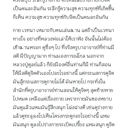
เป็นคนละอันกัน ระลึกรู้ความสุข ความทุกข์ที่เกิดขึ้น
ก็เห็น ความสุข ความทุกข์กับจิตเป็นคนละอันกัน
กาย เวทนา เหมาะกับคนเล่นฌาน แต่ถ้าเป็นเวทนา
ทางใจ อย่างที่หลวงพ่อเล่าให้เราฟัง อันนั้นไม่ต้อง
เข้าฌานหรอก ดูซื่อๆ ไป ที่จริงครูบาอาจารย์ที่ท่านมี
สติ มีปัญญามาก ท่านมองการณ์ไกล นอกจาก
หลวงปู่ดูลย์แล้ว ก็ยังมีองค์อื่นท่านก็มี ท่านก็สอน
ให้มีสติดูจิตตัวเองไปอะไรอย่างนี้ แต่กระแสการดูจิต
มันสู้กระแสการดูกายไม่ได้ มันหายไป กระทั่งใน
สำนักที่ครูบาอาจารย์ท่านสอนให้ดูจิตๆ สุดท้ายหาย
ไปหมด เหลือแต่เรื่องกาย เพราะกายมันของหยาบ
มันดูแล้วแหมมันรู้สึกสนุก โฉ่งฉ่างดี เช่นดูร่างกาย
แล้วดูทะลุลงไปเห็นโครงกระดูกอะไรอย่างนี้ แหม
มันสนุก ดูลงไปร่างกายระเบิดเปรี้ยง แหมสนุก ดูจิต