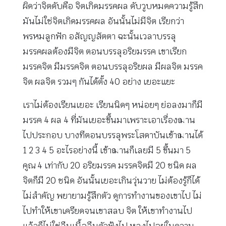
ผิดว่าจิตดับคือ จิตเกิดมรรคผล ดับวูบหมดความรู้สึก
มันไม่ใช่จิตเกิดมรรคผล อันนั้นไม่มีจิต เรียกว่า
พรหมลูกฟัก อสัญญสัตตา ฉะนั้นเวลาบรรลุ
มรรคผลต้องมีจิต ตอนบรรลุอริยมรรค เขาเรียก
มรรคจิต มีมรรคจิต ตอนบรรลุอริยผล มีผลจิต มรรค
จิต ผลจิต รวมๆ กันได้ตั้ง 40 อย่าง เยอะแยะ
เราไม่ต้องเรียนเยอะ เรียนนิดๆ หน่อยๆ ย่อลงมาก็มี
มรรค 4 ผล 4 ที่มันเยอะขึ้นมาเพราะเอาเรื่องฌาน
ไปประกอบ บางทีตอนบรรลุพระโสดาบันเข้าฌานได้
1 2 3 4 5 อะไรอย่างนี้ เข้าฌานก็เลยมี 5 ขึ้นมา 5
คูณ 4 เท่ากับ 20 อริยมรรค มรรคจิตมี 20 ชนิด ผล
จิตก็มี 20 ชนิด อันนั้นเยอะเกินวุ่นวาย ไม่ต้องรู้ก็ได้
ไม่สำคัญ พยายามรู้สึกตัว ดูการทำงานของเขาไป ไม่
ไปทำให้เขาเครียดจนเขาสลบ จิต ให้เขาทำงานไป
แล้วก็ไม่ใช่ลืมเนื้อลืมตัวฟุ้งไป หลงไปอยู่ในความ