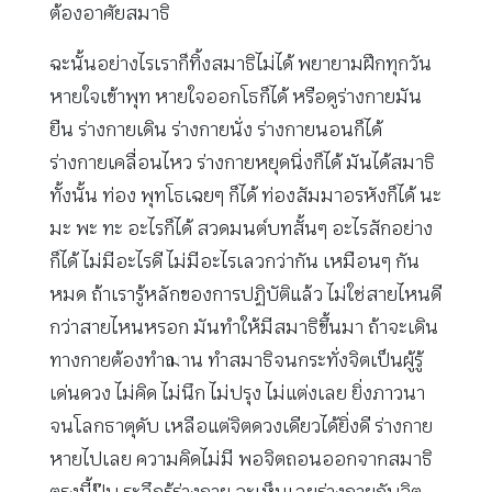
ต้องอาศัยสมาธิ
ฉะนั้นอย่างไรเราก็ทิ้งสมาธิไม่ได้ พยายามฝึกทุกวัน
หายใจเข้าพุท หายใจออกโธก็ได้ หรือดูร่างกายมัน
ยืน ร่างกายเดิน ร่างกายนั่ง ร่างกายนอนก็ได้
ร่างกายเคลื่อนไหว ร่างกายหยุดนิ่งก็ได้ มันได้สมาธิ
ทั้งนั้น ท่อง พุทโธเฉยๆ ก็ได้ ท่องสัมมาอรหังก็ได้ นะ
มะ พะ ทะ อะไรก็ได้ สวดมนต์บทสั้นๆ อะไรสักอย่าง
ก็ได้ ไม่มีอะไรดี ไม่มีอะไรเลวกว่ากัน เหมือนๆ กัน
หมด ถ้าเรารู้หลักของการปฏิบัติแล้ว ไม่ใช่สายไหนดี
กว่าสายไหนหรอก มันทำให้มีสมาธิขึ้นมา ถ้าจะเดิน
ทางกายต้องทำฌาน ทำสมาธิจนกระทั่งจิตเป็นผู้รู้
เด่นดวง ไม่คิด ไม่นึก ไม่ปรุง ไม่แต่งเลย ยิ่งภาวนา
จนโลกธาตุดับ เหลือแต่จิตดวงเดียวได้ยิ่งดี ร่างกาย
หายไปเลย ความคิดไม่มี พอจิตถอนออกจากสมาธิ
ตรงนี้ปุ๊บ ระลึกรู้ร่างกาย จะเห็นเลยร่างกายกับจิต