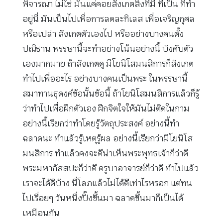
พิจารณา ไม่ใช่ มันแค่คอยสังเกตสิ่งที่มี ที่เป็น ที่ทำ
อยู่นี่ มันเป็นไปเพื่อการลดละกิเลส เพื่อเจริญกุศล
หรือเปล่า สังเกตตัวเองไป หรืออย่างบางคนตั้ง
ปณิธาน พรรษานี้จะทำอย่างโน้นอย่างนี้ บังคับตัว
เองมากมาย ถ้าสังเกตดู มีโยนิโสมนสิการก็สังเกต
ทำไปเพื่ออะไร อย่างบางคนเป็นพระ ในพรรษานี้
สมาทานธุดงค์ข้อนั้นข้อนี้ ถ้าโยนิโสมนสิการแล้วก็รู้
ว่าทำไปเพื่อฝึกตัวเอง ฝึกจิตใจให้มันไม่ติดในกาม
อย่างนี้เรียกว่าทำโดยรู้วัตถุประสงค์ อย่างนี้ทำ
ฉลาดนะ ทำแล้วรู้เหตุรู้ผล อย่างนี้เรียกว่ามีโยนิโส
มนสิการ ทำแล้วคงจะดีน่าเห็นพระพุทธเจ้าก็ว่าดี
พระมหากัสสปะก็ว่าดี ครูบาอาจารย์ก็ว่าดี ทำไปแล้ว
เราจะได้ดีบ้าง นี่โลภแล้วไม่ได้ดีเท่าไรหรอก แต่ทน
ไปเรื่อยๆ วันหนึ่งปิ๊งขึ้นมา ฉลาดขึ้นมาก็เป็นได้
เหมือนกัน