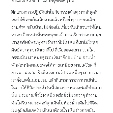
ทำแล้วเหนื่อย ทำแล้วหงุดหงิด รู้ทัน
ฝึกแทรกการปฏิบัติเข้าในกิจกรรมต่างๆ มากที่สุดที่
จะทำได้ ตกเย็นเลิกงานแล้วหรือค่ำๆ บางคนเลิก
งานค่ำๆ กลับบ้าน ไม่ต้องไปเที่ยวผับเที่ยวบาร์ที่ไหน
หรอก สิ่งเหล่านั้นพระพุทธเจ้าท่านเรียกว่าอบายมุข
เราลูกศิษย์พระพุทธเจ้าเราก็ไม่ไป คนที่เขาไม่ใช่ลูก
ศิษย์พระพุทธเจ้าเขาก็ไป ก็เรื่องของเขา กรรมใคร
กรรมมัน เราหมดธุระอะไรเราก็กลับบ้าน อาบน้ำ
พักผ่อนนิดหน่อยพอให้หายเหนื่อย หายเครียด ก็
ภาวนา นั่งสมาธิ เดินจงกรมไป วันหนึ่งๆ เราภาวนา
มาตั้งแต่ตื่นนอนเลย แล้วก็แทรกการภาวนาเข้าไป
ในการใช้ชีวิตประจำวันนี้ล่ะ อย่างหลวงพ่อก็ทำแบบ
นั้น ประมาณชั่วโมงหนึ่ง หรือชั่วโมงกว่าๆ ถ้างาน
มันไม่รีบ หลวงพ่อก็ลุกเดินไปห้องน้ำ เดินไปที่อื่น
มันดูผิดสังเกตไป เดินไปห้องน้ำ เห็นร่างกายมัน