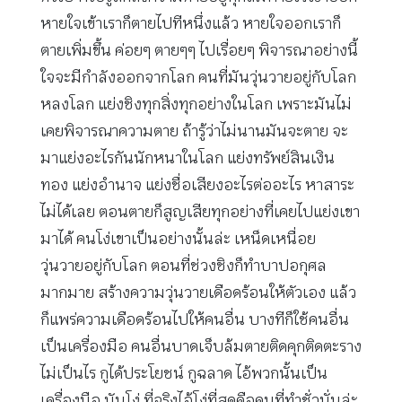
หายใจเข้าเราก็ตายไปทีหนึ่งแล้ว หายใจออกเราก็
ตายเพิ่มขึ้น ค่อยๆ ตายๆๆ ไปเรื่อยๆ พิจารณาอย่างนี้
ใจจะมีกำลังออกจากโลก คนที่มันวุ่นวายอยู่กับโลก
หลงโลก แย่งชิงทุกสิ่งทุกอย่างในโลก เพราะมันไม่
เคยพิจารณาความตาย ถ้ารู้ว่าไม่นานมันจะตาย จะ
มาแย่งอะไรกันนักหนาในโลก แย่งทรัพย์สินเงิน
ทอง แย่งอำนาจ แย่งชื่อเสียงอะไรต่ออะไร หาสาระ
ไม่ได้เลย ตอนตายก็สูญเสียทุกอย่างที่เคยไปแย่งเขา
มาได้ คนโง่เขาเป็นอย่างนั้นล่ะ เหน็ดเหนื่อย
วุ่นวายอยู่กับโลก ตอนที่ช่วงชิงก็ทำบาปอกุศล
มากมาย สร้างความวุ่นวายเดือดร้อนให้ตัวเอง แล้ว
ก็แพร่ความเดือดร้อนไปให้คนอื่น บางทีก็ใช้คนอื่น
เป็นเครื่องมือ คนอื่นบาดเจ็บล้มตายติดคุกติดตะราง
ไม่เป็นไร กูได้ประโยชน์ กูฉลาด ไอ้พวกนั้นเป็น
เครื่องมือ มันโง่ ที่จริงไอ้โง่ที่สุดคือคนที่ทำชั่วนั่นล่ะ