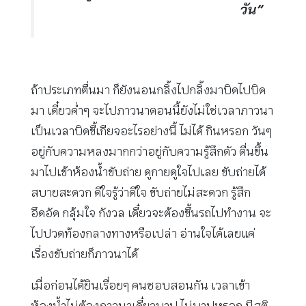
วัน”
ถ้าประเภทตื่นมา ก็ยังนอนกลิ้งไปกลิ้งมาบิดไปบิด
มา เดี๋ยวค่ำๆ จะไปภาวนาตอนนี้ยังไม่ใช่เวลาภาวนา
เป็นเวลาบิดขี้เกียจอะไรอย่างนี้ ไม่ได้ กินหรอก วันๆ
อยู่กับความหลงมากกว่าอยู่กับความรู้สึกตัว ตื่นขึ้น
มาไปเข้าห้องน้ำขับถ่าย ดูกายดูใจไปเลย ขับถ่ายได้
สบายสะดวก ดีใจรู้ว่าดีใจ ขับถ่ายไม่สะดวก รู้สึก
อึดอัด กลุ้มใจ กังวล เดี๋ยวจะต้องขึ้นรถไปทำงาน จะ
ไปปวดท้องกลางทางหรือเปล่า อ่านใจได้เลยแค่
เรื่องขับถ่ายก็ภาวนาได้
เมื่อก่อนได้ยินเรื่อยๆ คนชอบสอนกัน เวลาเข้า
ห้องน้ำไม่ต้องภาวนาเดี๋ยวบาป ไม่บาปหรอก มีสติ