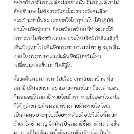
อย่างถ้าเราขึ้นรถเมล์อะไรอย่างนั้น ขึ้นรถเมล์เราไม่
ต้องขับเอง ไม่ต้องระวังอะไรมาก ระวังคนล้วง
กระเป๋าเท่านั้นล่ะ เราหายใจไปพุทโธไป ได้ปฏิบัติ
ช่วงไหนจิตวุ่นวาย จิตเหน็ดเหนื่อย ก็ทำสมถะได้
เพราะเราไม่ต้องขับรถเอง ช่วงไหนจิตมีกำลังแล้วก็
เดินปัญญาไป เห็นจิตกระทบอารมณ์ ตา หู จมูก ลิ้น
กาย ใจ กระทบอารมณ์แล้ว จิตมันหวั่นไหว
เปลี่ยนแปลงขึ้นมา มีสติรู้ไป
ตั้งแต่ตื่นนอนภาวนาไปเรื่อย จนกลับมาบ้าน นั่ง
สมาธิ เดินจงกรม อย่าเอาแต่หลงโลก ถึงเวลานอน
ก็นอนอยู่ในสมาธิ หายใจเข้าพุท หายใจออกโธอะไร
ก็ได้ ดูร่างกายมันนอน ดูร่างกายมันหายใจ ใจเรา
เป็นคนดูสบายๆ ไปเรื่อยๆ หลับเมื่อไรก็เมื่อนั้น แต่
ถ้าเราไม่ชำนาญ จิตมันเป็นสมาธิขึ้นมามันสว่างขึ้น
มา บางทีไม่ได้นอนทั้งคืนเลย คืนเดียวไม่เป็นไร