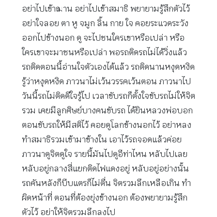
อย่าไปเข้าฌาน อย่าไปเข้าสมาธิ พยายามรู้สึกตัวไว้
อย่าใจลอย ตา หู จมูก ลิ้น กาย ใจ คอยระแวดระวัง
ออกไปข้างนอก ดู จะไปชนใครเขาหรือเปล่า หรือ
ใครเขาจะมาชนหรือเปล่า พอรถติดรถไม่ได้วิ่งแล้ว
รถติดตอนนี้อ่านใจตัวเองได้แล้ว รถติดนานหงุดหงิด
รู้ว่าหงุดหงิด ภาวนาไม่เว้นวรรคเว้นตอน ภาวนาไป
วันนี้รถไม่ติดดีใจรู้ไป เวลาขับรถก็ตั้งใจขับรถไม่ให้จิต
รวม เคยมีลูกศิษย์บางคนขับรถ ได้ยินหลวงพ่อบอก
ตอนขับรถให้มีสติไว้ คอยดูโลกข้างนอกไว้ อย่าหลง
ทำสมาธิรวมเข้ามาข้างใน เอาไว้รถจอดแล้วค่อย
ภาวนาดูจิตดูใจ รายนี้มันไปดูอีท่าไหน หลับไปเลย
หลับอยู่กลางสี่แยกติดไฟแดงอยู่ หลับอยู่อย่างนั้น
รถคันหลังก็บีบแตรก็ไม่ตื่น จิตรวมลึกเหลือเกิน ทำ
ผิดหน้าที่ ตอนที่ต้องยุ่งข้างนอก ต้องพยายามรู้สึก
ตัวไว้ อย่าให้จิตรวมลึกลงไป