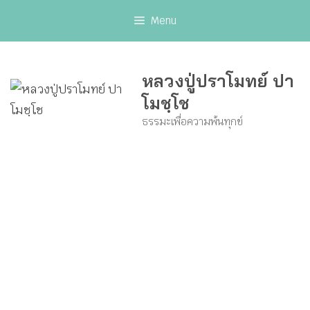
Skip
Menu
to
content
หลวงปู่ปราโมทย์ ปา
โมชฺโช
ธรรมะเพื่อความพ้นทุกข์