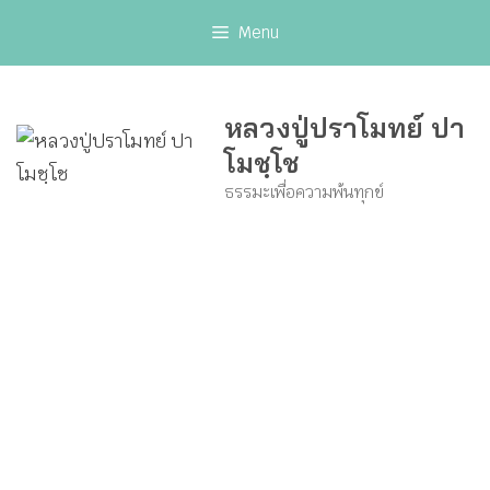
Skip
Menu
to
content
หลวงปู่ปราโมทย์ ปา
โมชฺโช
ธรรมะเพื่อความพ้นทุกข์