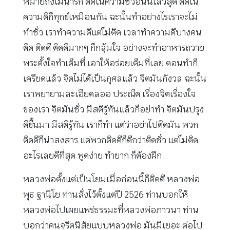
หมายถึงไม่น่ารัก ติดในความชั่วอันนี้เลวสุด ติดใน
ความดีก็ทุกข์เหมือนกัน ฉะนั้นทำอย่างไรเราจะไม่
ทำชั่ว เราทำความดีแต่ไม่ติด เวลาทำความดีบางคน
ติด ติดดี ติดดีมากๆ ก็กลุ้มใจ อย่างจะทำอาหารถวาย
พระตั้งใจทำเต็มที่ เอาให้อร่อยเต็มที่เลย ตอนทำก็
เครียดแล้ว จิตไม่ได้เป็นกุศลแล้ว จิตมันกังวล ฉะนั้น
เราพยายามละเอียดลออ ประณีต เรื่องจิตเรื่องใจ
ของเรา จิตมันชั่ว มีสติรู้ทันแล้วก็อย่าทำ จิตมันปรุง
ดีขึ้นมา มีสติรู้ทัน เราก็ทำ แต่ว่าอย่าไปติดมัน พวก
ติดดีก็น่าสงสาร แต่พวกติดดีก็ดีกว่าติดชั่ว แต่ไม่ติด
อะไรเลยดีที่สุด พูดง่าย ทำยาก ก็ต้องฝึก
หลวงพ่อตั้งแต่เป็นโยมเมื่อก่อนนี้ก็ติดดี หลวงพ่อ
พุธ ฐานิโย ท่านสั่งไว้ตั้งแต่ปี 2526 ท่านบอกให้
หลวงพ่อไปเผยแพร่ธรรมะที่หลวงพ่อภาวนา ท่าน
บอกว่าคนจริตนิสัยแบบหลวงพ่อ มันมีเยอะ ต่อไป