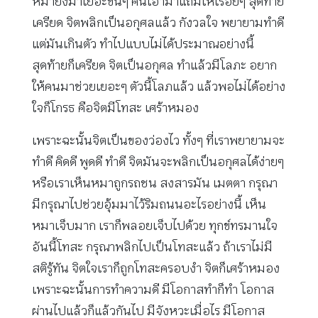
หมายิ่งมาเยอะขึ้นๆ คนเอามาแถมให้เรื่อยๆ สุดท้าย
เครียด จิตพลิกเป็นอกุศลแล้ว กังวลใจ พยายามทำดี
แต่มันเกินตัว ทำไปแบบไม่ได้ประมาณอย่างนี้
สุดท้ายก็เครียด จิตเป็นอกุศล ทำแล้วมีโลภะ อยาก
ให้คนมาช่วยเยอะๆ ตัวนี้โลภแล้ว แล้วพอไม่ได้อย่าง
ใจก็โกรธ คือจิตมีโทสะ เศร้าหมอง
เพราะฉะนั้นจิตเป็นของว่องไว ทั้งๆ ที่เราพยายามจะ
ทำดี คิดดี พูดดี ทำดี จิตมันจะพลิกเป็นอกุศลได้ง่ายๆ
หรือเราเห็นหมาถูกรถชน สงสารมัน เมตตา กรุณา
มีกรุณาไปช่วยอุ้มมาไว้ริมถนนอะไรอย่างนี้ เห็น
หมาเจ็บมาก เราก็พลอยเจ็บไปด้วย ทุกข์ทรมานใจ
อันนี้โทสะ กรุณาพลิกไปเป็นโทสะแล้ว ถ้าเราไม่มี
สติรู้ทัน จิตใจเราก็ถูกโทสะครอบงำ จิตก็เศร้าหมอง
เพราะฉะนั้นการทำความดี มีโอกาสทำก็ทำ โอกาส
ผ่านไปแล้วก็แล้วกันไป มีจังหวะเมื่อไร มีโอกาส