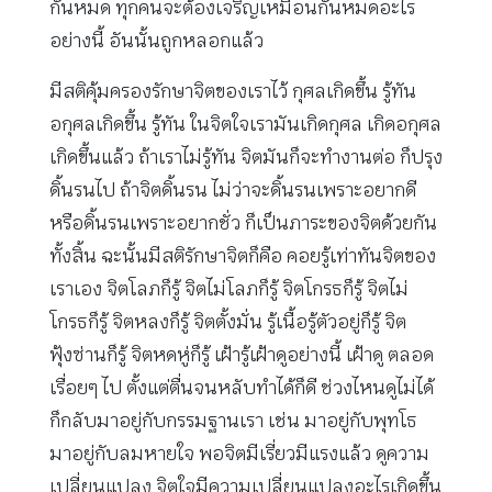
กันหมด ทุกคนจะต้องเจริญเหมือนกันหมดอะไร
อย่างนี้ อันนั้นถูกหลอกแล้ว
มีสติคุ้มครองรักษาจิตของเราไว้ กุศลเกิดขึ้น รู้ทัน
อกุศลเกิดขึ้น รู้ทัน ในจิตใจเรามันเกิดกุศล เกิดอกุศล
เกิดขึ้นแล้ว ถ้าเราไม่รู้ทัน จิตมันก็จะทำงานต่อ ก็ปรุง
ดิ้นรนไป ถ้าจิตดิ้นรน ไม่ว่าจะดิ้นรนเพราะอยากดี
หรือดิ้นรนเพราะอยากชั่ว ก็เป็นภาระของจิตด้วยกัน
ทั้งสิ้น ฉะนั้นมีสติรักษาจิตก็คือ คอยรู้เท่าทันจิตของ
เราเอง จิตโลภก็รู้ จิตไม่โลภก็รู้ จิตโกรธก็รู้ จิตไม่
โกรธก็รู้ จิตหลงก็รู้ จิตตั้งมั่น รู้เนื้อรู้ตัวอยู่ก็รู้ จิต
ฟุ้งซ่านก็รู้ จิตหดหู่ก็รู้ เฝ้ารู้เฝ้าดูอย่างนี้ เฝ้าดู ตลอด
เรื่อยๆ ไป ตั้งแต่ตื่นจนหลับทำได้ก็ดี ช่วงไหนดูไม่ได้
ก็กลับมาอยู่กับกรรมฐานเรา เช่น มาอยู่กับพุทโธ
มาอยู่กับลมหายใจ พอจิตมีเรี่ยวมีแรงแล้ว ดูความ
เปลี่ยนแปลง จิตใจมีความเปลี่ยนแปลงอะไรเกิดขึ้น