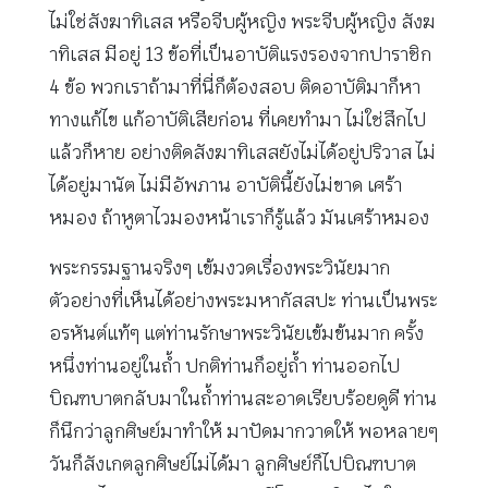
ไม่ใช่สังฆาทิเสส หรือจีบผู้หญิง พระจีบผู้หญิง สังฆ
าทิเสส มีอยู่ 13 ข้อที่เป็นอาบัติแรงรองจากปาราชิก
4 ข้อ พวกเราถ้ามาที่นี่ก็ต้องสอบ ติดอาบัติมาก็หา
ทางแก้ไข แก้อาบัติเสียก่อน ที่เคยทำมา ไม่ใช่สึกไป
แล้วก็หาย อย่างติดสังฆาทิเสสยังไม่ได้อยู่ปริวาส ไม่
ได้อยู่มานัต ไม่มีอัพภาน อาบัตินี้ยังไม่ขาด เศร้า
หมอง ถ้าหูตาไวมองหน้าเราก็รู้แล้ว มันเศร้าหมอง
พระกรรมฐานจริงๆ เข้มงวดเรื่องพระวินัยมาก
ตัวอย่างที่เห็นได้อย่างพระมหากัสสปะ ท่านเป็นพระ
อรหันต์แท้ๆ แต่ท่านรักษาพระวินัยเข้มข้นมาก ครั้ง
หนึ่งท่านอยู่ในถ้ำ ปกติท่านก็อยู่ถ้ำ ท่านออกไป
บิณฑบาตกลับมาในถ้ำท่านสะอาดเรียบร้อยดูดี ท่าน
ก็นึกว่าลูกศิษย์มาทำให้ มาปัดมากวาดให้ พอหลายๆ
วันก็สังเกตลูกศิษย์ไม่ได้มา ลูกศิษย์ก็ไปบิณฑบาต