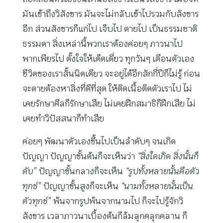
มันเข้าถึงวิสังขาร มันจะไม่กลับเข้าไปรวมกับสังขาร
อีก ส่วนสังขารก็แก่ไป เจ็บไป ตายไป เป็นธรรมชาติ
ธรรมดา สิ่งเหล่านี้พวกเราต้องค่อยๆ ภาวนาไป
พากเพียรไป ตั้งใจให้เด็ดเดี่ยว ทุกวันๆ เตือนตัวเอง
ชีวิตของเราสั้นนิดเดียว จะอยู่ได้อีกสักกี่ปีก็ไม่รู้ ก่อน
จะตายต้องหาสิ่งที่ดีที่สุด ให้ติดเนื้อติดตัวเราไป ไม่
เคยรักษาศีลก็รักษาเสีย ไม่เคยฝึกสมาธิก็ฝึกเสีย ไม่
เคยทำวิปัสสนาก็ทำเสีย
ค่อยๆ พัฒนาตัวเองขึ้นไปเป็นลำดับๆ จนเกิด
ปัญญา ปัญญาขั้นต้นก็จะเห็นว่า
“สิ่งใดเกิด สิ่งนั้นก็
ดับ”
ปัญญาขั้นกลางก็จะเห็น
“รูปทั้งหลายนั้นคือตัว
ทุกข์”
ปัญญาขั้นสูงก็จะเห็น
“นามทั้งหลายนั้นเป็น
ตัวทุกข์”
พ้นจากรูปพ้นจากนามไป ก็จะไปรู้จักวิ
สังขาร เวลาภาวนาเบื้องต้นก็ล้มลุกคลุกคลาน ก็