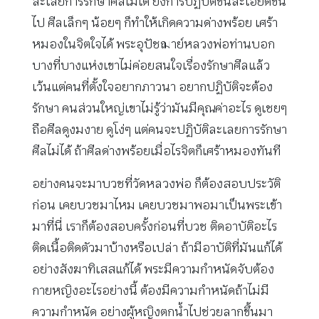
ละเลยการรักษาศีลไม่ได้ ยิ่งการปฏิบัติขั้นละเอียดขึ้น
ไป ศีลเล็กๆ น้อยๆ ก็ทำให้เกิดความด่างพร้อย เศร้า
หมองในจิตใจได้ พระอุปัชฌาย์หลวงพ่อท่านบอก
บางที่บางแห่งเขาไม่ค่อยสนใจเรื่องรักษาศีลแล้ว
เว้นแต่คนที่ตั้งใจอยากภาวนา อยากปฏิบัติจะต้อง
รักษา คนส่วนใหญ่เขาไม่รู้ว่ามันมีคุณค่าอะไร ดูเชยๆ
ถือศีลดูงมงาย ดูโง่ๆ แต่คนจะปฏิบัติละเลยการรักษา
ศีลไม่ได้ ถ้าศีลด่างพร้อยเมื่อไรจิตก็เศร้าหมองทันที
อย่างคนจะมาบวชที่วัดหลวงพ่อ ก็ต้องสอบประวัติ
ก่อน เคยบวชมาไหม เคยบวชมาพอมาเป็นพระเข้า
มาที่นี่ เราก็ต้องสอบครั้งก่อนที่บวช ติดอาบัติอะไร
ติดเนื้อติดตัวมาบ้างหรือเปล่า ถ้ามีอาบัติที่มันแก้ได้
อย่างสังฆาทิเสสแก้ได้ พระมีความกำหนัดจับต้อง
กายหญิงอะไรอย่างนี้ ต้องมีความกำหนัดถ้าไม่มี
ความกำหนัด อย่างผู้หญิงตกน้ำไปช่วยลากขึ้นมา