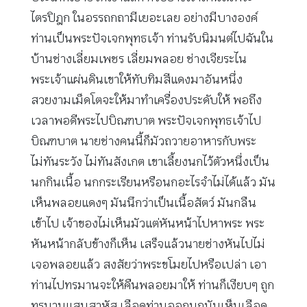
ไตรปิฎก ในอรรถกถามีเยอะเลย อย่างมีบางองค์
ท่านเป็นพระปัจเจกพุทธเจ้า ท่านรับนิมนต์ไปฉันใน
บ้านช่างเลี่ยมเพชร เลี่ยมพลอย ช่างเจียระไน
พระเจ้าแผ่นดินเขาให้ทับทิมสีแดงมาอันหนึ่ง
สวยงามเม็ดโตจะให้มาทำเครื่องประดับให้ พอถึง
เวลาพอดีพระไปบิณฑบาต พระปัจเจกพุทธเจ้าไป
บิณฑบาต นายช่างคนนี้ก็มัวถวายอาหารกับพระ
ไม่ทันระวัง ไม่ทันสังเกต เขาเลี้ยงนกไว้ตัวหนึ่งเป็น
นกกินเนื้อ นกกระเรียนหรือนกอะไรจำไม่ได้แล้ว มัน
เห็นพลอยแดงๆ มันนึกว่าเป็นเนื้อสัตว์ มันกลืน
เข้าไป เจ้าของไม่เห็นมัวแต่หันหน้าไปหาพระ พระ
หันหน้ากลับข้างก็เห็น เสร็จแล้วนายช่างหันไปไม่
เจอพลอยแล้ว สงสัยว่าพระขโมยไปหรือเปล่า เอา
ท่านไปทรมานจะให้คืนพลอยมาให้ ท่านก็เงียบๆ ถูก
ทรมานแสนสาหัส เลือดท่านออกนกมันเห็นเลือด