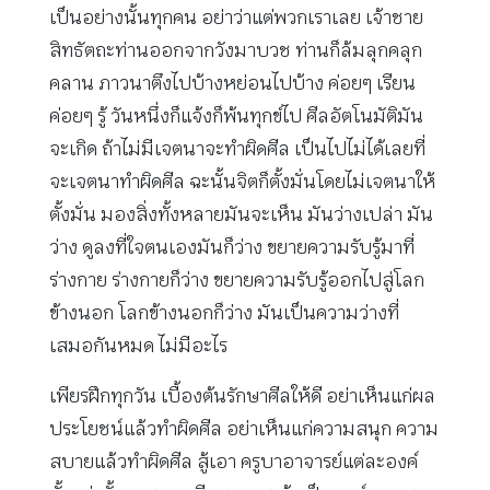
เป็นอย่างนั้นทุกคน อย่าว่าแต่พวกเราเลย เจ้าชาย
สิทธัตถะท่านออกจากวังมาบวช ท่านก็ล้มลุกคลุก
คลาน ภาวนาตึงไปบ้างหย่อนไปบ้าง ค่อยๆ เรียน
ค่อยๆ รู้ วันหนึ่งก็แจ้งก็พ้นทุกข์ไป ศีลอัตโนมัติมัน
จะเกิด ถ้าไม่มีเจตนาจะทำผิดศีล เป็นไปไม่ได้เลยที่
จะเจตนาทำผิดศีล ฉะนั้นจิตก็ตั้งมั่นโดยไม่เจตนาให้
ตั้งมั่น มองสิ่งทั้งหลายมันจะเห็น มันว่างเปล่า มัน
ว่าง ดูลงที่ใจตนเองมันก็ว่าง ขยายความรับรู้มาที่
ร่างกาย ร่างกายก็ว่าง ขยายความรับรู้ออกไปสู่โลก
ข้างนอก โลกข้างนอกก็ว่าง มันเป็นความว่างที่
เสมอกันหมด ไม่มีอะไร
เพียรฝึกทุกวัน เบื้องต้นรักษาศีลให้ดี อย่าเห็นแก่ผล
ประโยชน์แล้วทำผิดศีล อย่าเห็นแก่ความสนุก ความ
สบายแล้วทำผิดศีล สู้เอา ครูบาอาจารย์แต่ละองค์