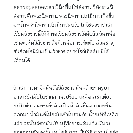
สลายอยู่ตลอดเวลา มีสิ่งที่ไม่ใช่สังขาร วิสังขาร วิ
สังขารคือพระนิพพาน พระนิพพานไม่มีการเกิดขึ้น
ฉะนั้นพระนิพพานไม่มีการดับไป ไม่ใช่สังขาร เรา
เรียนสังขารนี้ให้ดี พอเรียนสังขารได้ดีแล้ว วันหนึ่ง
เราจะเห็นวิสังขาร สิ่งที่เหนือการเกิดดับ ส่วนธาตุ
ขันธ์อะไรนี่มันเป็นสังขาร อย่างไรก็เกิดดับ มีได้
เสื่อมได้
ถ้าเราภาวนาจิตมันถึงวิสังขาร มันคล้ายๆ ครูบา
อาจารย์สมัยโบราณท่านเปรียบ เหมือนเราเคี่ยว
กะทิ เคี่ยวจนกระทั่งมันเป็นน้ำมันขึ้นมา แยกชั้น
ออกมา น้ำมันก็ไม่กลับเข้าไปรวมกับน้ำกะทิที่เหลือ
แล้ว ฉะนั้นจิตที่มันเรียนรู้สังขารแจ่มแจ้ง มันจะ
ถอดถอนตัวเองขึ้นเหนือสังขารเป็นวิสังขาร เมื่อจิต