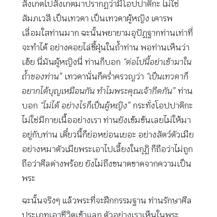
สังเกตไปสังเกตมาปรากฏว่ามีโอปปาติกะ ไม่ใช่
สัมภเวสี เป็นเทวดา เป็นเทวดาผู้หญิง เคารพ
เลื่อมใสท่านมาก ฉะนั้นพยายามอุปัฏฐากท่านเท่าที่
จะทำได้ อย่างคอยไล่ขี้ฝุ่นในถ้ำท่าน พอท่านเห็นว่า
เฮ้ย นี่มันผู้หญิงนี่ ท่านก็บอก
“ต่อไปนี้อย่าเข้ามาใน
ถ้ำของท่าน”
เทวดานั่นก็คร่ำครวญว่า
“เป็นเทวดาก็
อยากได้บุญเหมือนกัน ทำไมพระคุณเจ้ากีดกัน”
ท่าน
บอก
“ไม่ได้ อย่างไรก็เป็นผู้หญิง”
กระทั่งโอปปาติกะ
ไม่ใช่มีกายเนื้ออย่างเรา ท่านยังเข้มข้นเลยไม่ให้มา
อยู่กับท่าน เดี๋ยวนี้ก็ย่อหย่อนเยอะ อย่างสัตว์ตัวเมีย
อย่างหมาตัวเมียพระเอาไปเลี้ยงในกุฏิ ก็ถือว่าไม่ถูก
ถือว่าศีลด่างพร้อย ยังไม่ถึงขนาดขาดจากความเป็น
พระ
ฉะนั้นจริงๆ แล้วพระที่จะฝึกกรรมฐาน ท่านรักษาศีล
ประเภทเอาชีวิตเข้าแลก ตัวอย่างเราเห็นในพระ