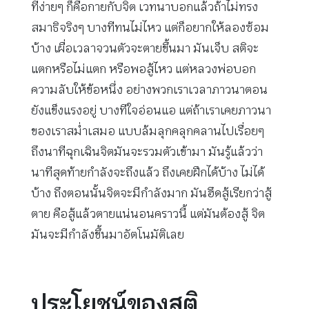
ที่ง่ายๆ ก็คือกายกับจิต เวทนาบอกแล้วถ้าไม่ทรง
สมาธิจริงๆ บางทีทนไม่ไหว แต่ก็อยากให้ลองซ้อม
บ้าง เผื่อเวลาจวนตัวจะตายขึ้นมา มันเจ็บ สติจะ
แตกหรือไม่แตก หรือพอสู้ไหว แต่หลวงพ่อบอก
ความลับให้ข้อหนึ่ง อย่างพวกเราเวลาภาวนาตอน
ยังแข็งแรงอยู่ บางทีใจอ่อนแอ แต่ถ้าเราเคยภาวนา
ของเราสม่ำเสมอ แบบล้มลุกคลุกคลานไปเรื่อยๆ
ถึงนาทีฉุกเฉินจิตมันจะรวมตัวเข้ามา มันรู้แล้วว่า
นาทีสุดท้ายกำลังจะถึงแล้ว ถึงเคยฝึกได้บ้าง ไม่ได้
บ้าง ถึงตอนนั้นจิตจะมีกำลังมาก มันฮึดสู้เรียกว่าสู้
ตาย คือสู้แล้วตายแน่นอนคราวนี้ แต่มันต้องสู้ จิต
มันจะมีกำลังขึ้นมาอัตโนมัติเลย
ประโยชน์ของสติ