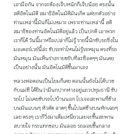
เอามือกัน จากจะต้องเจ็บหนักก็เจ็บน้อย ตรงนั้น
สติอัตโนมัติ สมาธิอัตโนมัติมันเกิด แต่ยกตัวอย่าง
ท่านเหล่านี้มันก็ไม่เหมาะ เพราะท่านเหล่านี้ สติ
สมาธิของท่านอัตโนมัติอยู่แล้ว เป็นปกติ เอาพวก
เราก็ได้ วันนี้มาหรือเปล่าก็ไม่รู้ รายนี้นักขับรถซิ่งใน
มอเตอร์เวย์นี้ล่ะ ขับรถท่าไหนไม่รู้รถหมุน ตรงที่รถ
มันหมุน มันเห็นร่างกายขยับทีละช็อตๆๆ มันเคย
เป็นอย่างนั้น มันอัตโนมัติขึ้นมาเอง
หลวงพ่อตอนเป็นโยมก็เคย ตอนนั้นยังไม่ได้บวช
กับแม่ชี ได้ยินว่ามีนกปากห่างอยู่แถวปทุมธานี ขับ
รถไป ไม่เคยขับรถไปบ้านนอก ไปเจอสะพานที่ข้าง
บนมันแบนๆ หัวตัด ลาดๆ ขึ้นไปแต่ข้างบนหักเฉยๆ
เลย ตรงๆ เราก็วิ่งมาเต็มเหนี่ยวเลยจะขึ้นสะพาน
สบายใจ กระแทกขอบ มันลอย รถลอยขึ้นกลาง