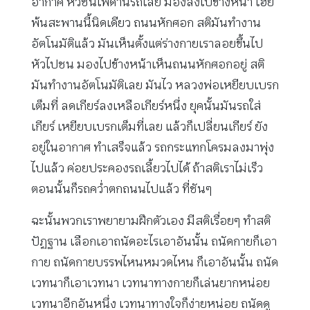
อากาศ หัวชนเพดานรถเลย มองลงไปข้างหน้า เฮ้ย
พ้นสะพานนี้นิดเดียว ถนนหักศอก สติมันทำงาน
อัตโนมัติแล้ว มันเห็นตั้งแต่ร่างกายเราลอยขึ้นไป
หัวไปชน มองไปข้างหน้าเห็นถนนหักศอกอยู่ สติ
มันทำงานอัตโนมัติเลย มันไว หลวงพ่อเหยียบเบรก
เต็มที่ ลดเกียร์ลงเหลือเกียร์หนึ่ง ยุคนั้นมันรถใส่
เกียร์ เหยียบเบรกเต็มที่เลย แล้วก็เปลี่ยนเกียร์ ยัง
อยู่ในอากาศ ทำเสร็จแล้ว รถกระแทกโครมลงมาพุ่ง
ไปแล้ว ค่อยประคองรถเลี้ยวไปได้ ถ้าสติเราไม่เร็ว
ตอนนั้นก็รถคว่ำตกถนนไปแล้ว ที่ชันๆ
ฉะนั้นพวกเราพยายามฝึกตัวเอง มีสติเรื่อยๆ ทำสติ
ปัฏฐาน เลือกเอาถนัดอะไรเอาอันนั้น ถนัดกายก็เอา
กาย ถนัดกายบรรพไหนหมวดไหน ก็เอาอันนั้น ถนัด
เวทนาก็เอาเวทนา เวทนาทางกายก็เล่นยากหน่อย
เวทนาอีกอันหนึ่ง เวทนาทางใจก็ง่ายหน่อย ถนัดดู