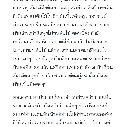
ขวางอยู่ ต้นไม้อีกต้นขวางอยู่ พอท่านเห็นปุ๊บรถมัน
ก็เบี่ยงหลบต้นไม้ไปอีก อันนี้ระดับครูบาอาจารย์
ท่านทรงฤทธิ์ ทรงอภิญญา ท่านเล่นได้ พวกเราแค่
เห็นว่ารถกำลังพุ่งไปชนต้นไม้ ตอนนี้คอกำลัง
เคลื่อนแล้วคอหักแล้ว แค่นี้ก็เก่งแล้ว ไม่ถึงขนาด
โยกรถหลบต้นไม้ แล้วตรงท่านเล่า ตลกดีหลบไป
หลบมาๆ บอกต้นสุดท้ายจิตท่านหมดแรง แต่ว่ารถ
มันลงที่ลาดๆ แล้ว แต่จิตท่านหมดกำลัง รถมันก็ชน
ต้นไม้ต้นสุดท้ายแล้ว ชนแล้วติดอยู่ตรงนั้น มันจะ
เห็นเป็นช็อตๆๆๆ
หลวงตามหาบัวท่านก็เคยเล่า รถท่านคว่ำ ท่านเห็น
ร่างกายมันขยับมันพลิกทีละนิดๆ ท่านเห็น ตรงที่
ตอนที่ท่านแขนหัก ถ้าสติท่านไม่ดีท่านอาจจะคอหัก
ก็ได้ พอท่านจะฟาดทางนี้แรงท่านก็ขยับเสีย ท่านก็