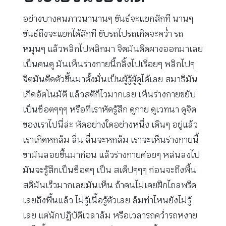
อย่างบางคนภาวนานานๆ ขันธ์จะแยกสักที นานๆ
ขันธ์ถึงจะแยกได้สักที ขับรถไปรถเกิดจะคว่ำ รถ
หมุนๆ แล้วพลิกไปพลิกมา จิตมันดีดผางออกมาเลย
เป็นคนดู มันเห็นร่างกายนี้กลิ้งไปเรื่อยๆ พลิกไปๆ
จิตมันดีดตัวขึ้นมาตั้งมั่นเป็นผู้รู้ผู้ดูได้เลย สมาธิมัน
เกิดอัตโนมัติ แล้วสติก็ไวมากเลย เห็นร่างกายขยับ
เป็นช็อตๆๆๆ หรือที่เราหัดรู้สึก ดูกาย ดูเวทนา ดูจิต
ของเราไปนี่ล่ะ หัดอย่างใดอย่างหนึ่ง เดินๆ อยู่แล้ว
เราเกิดหกล้ม ลื่น ลื่นจะหกล้ม เราจะเห็นร่างกายนี้
ขามันลอยขึ้นมาก่อน แล้วร่างกายค่อยๆ หล่นลงไป
มันจะรู้สึกเป็นช็อตๆ เป็น สเต็ปๆๆๆ ก่อนจะถึงพื้น
สติมันเร็วมากเลยมันเห็น ถ้าคนไม่เคยฝึกไถลพรืด
เลยถึงพื้นแล้ว ไม่รู้เนื้อรู้ตัวเลย ล้มท่าไหนยังไม่รู้
เลย แต่นักปฏิบัติเวลาล้ม หรือเวลารถคว่ำรถหงาย