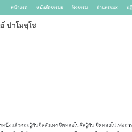
หน้าแรก
หนังสือธรรมะ
ฟังธรรม
อ่านธรรมะ
ปฏ
ย์ ปาโมชฺโช
างหนึ่งแล้วคอยรู้ทันจิตตัวเอง จิตหลงไปคิดรู้ทัน จิตหลงไปเพ่งอา