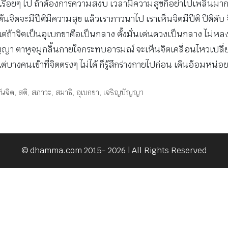
เองเรื่อยๆ ไป ถ้าต้องการความสงบ เวลามีความสุขก็อย่าไปเพลินมาก
จิตจะมีปีติมีความสุข แล้วเราภาวนาไป เราเห็นจิตมีปีติ ปีติดับ จ
อง แต่ถ้าจิตเป็นอุเบกขาคือเป็นกลาง ตั้งมั่นเด่นดวงเป็นกลาง ไม่ห
ญปัญญา ตาหูจมูกลิ้นกายใจกระทบอารมณ์ จะเห็นจิตเคลื่อนไหวเป
แต่บางคนเข้าที่จิตตรงๆ ไม่ได้ ก็รู้สึกร่างกายไปก่อน เดินอ้อมหน่อย
ทันจิต
,
สติ
,
สภาวะ
,
สมาธิ
,
อุเบกขา
,
เจริญปัญญา
© dhamma.com 2015- 2026 | All Rights Reserved