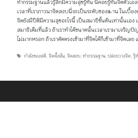
ทำกรรมฐานแล้วรู้สึกมีความสุขรู้ทัน นี่คอยรู้ทันจิตตัว
เวลาที่เราภาวนาจิตสงบนี่จะเป็นระดับของฌาน ในเบื้องต้น
จิตยังมีปีติมีความสุขอะไรนี้ เป็นสมาธิขั้นต้นเท่านั้นเ
สมาธิเต็มที่แล้ว ถ้าเราทำได้ขนาดนั้นเวลาเรามาเจริ
ไม่มากหรอก ถ้าเราตัดตรงเข้ามาที่จิตได้ก็เข้ามาที่จิตเลย 
Tags
กำลังของสติ
,
จิตตั้งมั่น
,
จิตสงบ
,
ทำกรรมฐาน
,
ปล่อยวางจิต
,
รู้