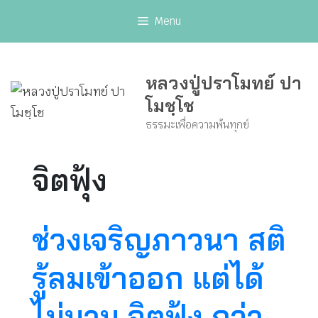
Skip
Menu
to
content
หลวงปู่ปราโมทย์ ปา
โมชฺโช
ธรรมะเพื่อความพ้นทุกข์
จิตฟุ้ง
ช่วงเจริญภาวนา สติ
รู้ลมเข้าออก แต่ได้
ไม่นาน จิตฟุ้ง กว่า