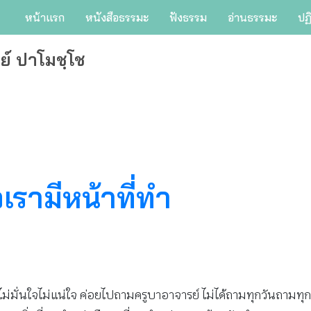
หน้าแรก
หนังสือธรรมะ
ฟังธรรม
อ่านธรรมะ
ปฏ
ย์ ปาโมชฺโช
รามีหน้าที่ทำ
มั่นใจไม่แน่ใจ ค่อยไปถามครูบาอาจารย์ ไม่ได้ถามทุกวันถามทุกเ