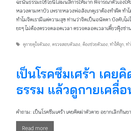
ฉะนั้นธรรมะใช้โยนิโสมนสิการให้มาก พิจารณาตัวเองให้
หลวงตามหาบัว เพราะหลวงพ่อสังเกตุเราต้องทำผิด ทำไมจิตเ
ทำไมจิตเรามีแต่ความสุข ท่านว่าจิตเป็นอนัตตา บังคับไม
ยะๆ ไม่ต้องตรวจตลอดเวลา ตรวจตลอดเวลาเดี๋ยวฟุ้งซ่าน ไ
Tags
ดูกายดูใจตัวเอง
,
ตรวจสอบตัวเอง
,
ต้องช่วยตัวเอง
,
ทำให้ถูก
,
ทำ
เป็นโรคซึมเศร้า เคยค
ธรรม แล้วดูกายเคลื่อ
คำถาม: เป็นโรคซึมเศร้า เคยคิดฆ่าตัวตาย อยากเลิกกินย
Read more