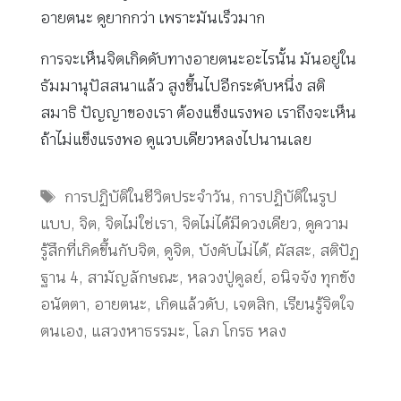
อายตนะ ดูยากกว่า เพราะมันเร็วมาก
การจะเห็นจิตเกิดดับทางอายตนะอะไรนั้น มันอยู่ใน
ธัมมานุปัสสนาแล้ว สูงขึ้นไปอีกระดับหนึ่ง สติ
สมาธิ ปัญญาของเรา ต้องแข็งแรงพอ เราถึงจะเห็น
ถ้าไม่แข็งแรงพอ ดูแวบเดียวหลงไปนานเลย
Tags
การปฏิบัติในชีวิตประจำวัน
,
การปฏิบัติในรูป
แบบ
,
จิต
,
จิตไม่ใช่เรา
,
จิตไม่ได้มีดวงเดียว
,
ดูความ
รู้สึกที่เกิดขึ้นกับจิต
,
ดูจิต
,
บังคับไม่ได้
,
ผัสสะ
,
สติปัฏ
ฐาน 4
,
สามัญลักษณะ
,
หลวงปู่ดูลย์
,
อนิจจัง ทุกขัง
อนัตตา
,
อายตนะ
,
เกิดแล้วดับ
,
เจตสิก
,
เรียนรู้จิตใจ
ตนเอง
,
แสวงหาธรรมะ
,
โลภ โกรธ หลง