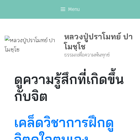
Skip
Menu
to
content
หลวงปู่ปราโมทย์ ปา
โมชฺโช
ธรรมะเพื่อความพ้นทุกข์
ดูความรู้สึกที่เกิดขึ้น
กับจิต
เคล็ดวิชาการฝึกดู
จิตดูใจตนเอง