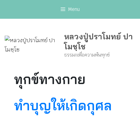
Skip
Menu
to
content
หลวงปู่ปราโมทย์ ปา
โมชฺโช
ธรรมะเพื่อความพ้นทุกข์
ทุกข์ทางกาย
ทำบุญให้เกิดกุศล