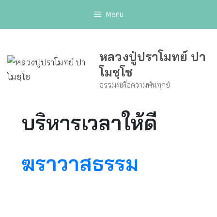
Skip
Menu
to
content
หลวงปู่ปราโมทย์ ปา
โมชฺโช
ธรรมะเพื่อความพ้นทุกข์
บริหารเวลาให้ดี
ฆราวาสธรรม