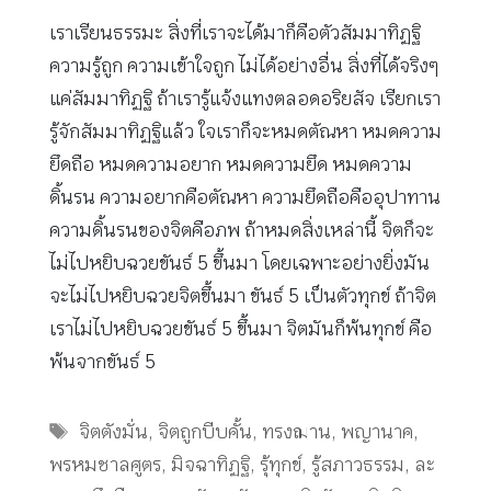
เราเรียนธรรมะ สิ่งที่เราจะได้มาก็คือตัวสัมมาทิฏฐิ
ความรู้ถูก ความเข้าใจถูก ไม่ได้อย่างอื่น สิ่งที่ได้จริงๆ
แค่สัมมาทิฏฐิ ถ้าเรารู้แจ้งแทงตลอดอริยสัจ เรียกเรา
รู้จักสัมมาทิฏฐิแล้ว ใจเราก็จะหมดตัณหา หมดความ
ยึดถือ หมดความอยาก หมดความยึด หมดความ
ดิ้นรน ความอยากคือตัณหา ความยึดถือคืออุปาทาน
ความดิ้นรนของจิตคือภพ ถ้าหมดสิ่งเหล่านี้ จิตก็จะ
ไม่ไปหยิบฉวยขันธ์ 5 ขึ้นมา โดยเฉพาะอย่างยิ่งมัน
จะไม่ไปหยิบฉวยจิตขึ้นมา ขันธ์ 5 เป็นตัวทุกข์ ถ้าจิต
เราไม่ไปหยิบฉวยขันธ์ 5 ขึ้นมา จิตมันก็พ้นทุกข์ คือ
พ้นจากขันธ์ 5
Tags
จิตตังมั่น
,
จิตถูกบีบคั้น
,
ทรงฌาน
,
พญานาค
,
พรหมชาลศูตร
,
มิจฉาทิฏฐิ
,
รุ้ทุกข์
,
รู้สภาวธรรม
,
ละ