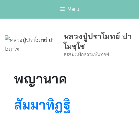
Skip
Menu
to
content
หลวงปู่ปราโมทย์ ปา
โมชฺโช
ธรรมะเพื่อความพ้นทุกข์
พญานาค
สัมมาทิฏฐิ