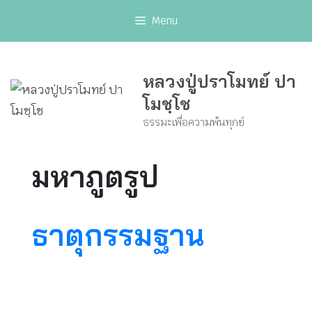
Skip
Menu
to
content
หลวงปู่ปราโมทย์ ปา
โมชฺโช
ธรรมะเพื่อความพ้นทุกข์
มหาภูตรูป
ธาตุกรรมฐาน