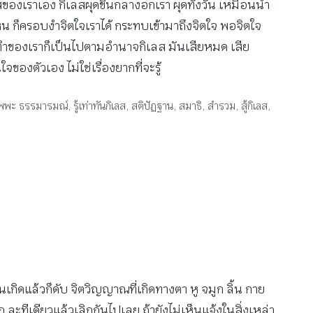
ของเราเอง กิเลสผุดขึ้นกลางอกเรา ผุดทั้งวัน เหมือนน้ำ
ม่เห็น ก็ครอบงำจิตใจเราได้ กระทบเข้ามาถึงจิตใจ พอจิตใจ
ำของเราก็เป็นไปตามอำนาจกิเลส มันเสียหมด เสีย
งตัวเอง ไม่ใช่เรื่องยากที่จะรู้
ฏฐัพพะ ธรรมารมณ์
,
รู้เท่าทันกิเลส
,
สติปัฏฐาน
,
สมาธิ
,
สำรวม
,
สู้กิเลส
,
ิดแล้วก็ดับ จิตวิญญาณที่เกิดทางตา หู จมูก ลิ้น กาย
ีก ละทีเดียวแล้วเลิกกันไปเลย ถ้ายังไม่เห็นแจ้งในสิ่งเหล่า