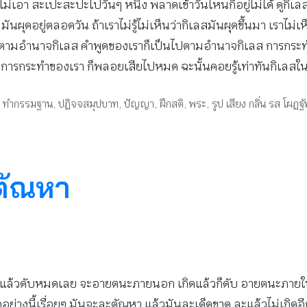
่เอา สะเปะสะปะไปวันๆ หนึ่ง พลาดเข้าวันไหนก็อยู่ไม่ได้ ดูกิเลส
ร มันผุดอยู่ตลอดวัน ถ้าเราไม่รู้ไม่เห็นว่ากิเลสมันผุดขึ้นมา เราไ
ปตามอำนาจกิเลส คำพูดของเราก็เป็นไปตามอำนาจกิเลส การกระท
การกระทำของเรา ก็พลอยเสียไปหมด ฉะนั้นคอยรู้เท่าทันกิเลสในใจขอ
,
ทำกรรมฐาน
,
ปฏิจจสมุปบาท
,
ปัญญา
,
ฝึกสติ
,
พระ
,
รูป เสียง กลิ่น รส โผ
ะตัณหา
ิดแล้วดับหมดเลย จะอายตนะภายนอก เกิดแล้วก็ดับ อายตนะภายในเก
ี้ ดูอย่างนี้เรื่อยๆ มันจะละตัณหา แล้วมันละเด็ดขาด ละแล้วไม่เกิดอ