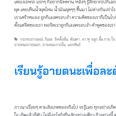
เคยเจอพระ แรกๆ ก็อยากนิพพาน หลังๆ รู้สึกยากไปก็เลยไม
ผุด เคยเห็นน้ำผุดไหม น้ำมันผุดๆๆ ขึ้นมา ไม่ต่างกันเท่าไ
เราเศร้าหมอง ถูกกิเลสครอบงำ ความคิดของเราก็เป็นไ
ตั้งแต่จิตของเรา พอจิตเราถูกกิเลสครอบงำ คำพูดของเรา 
Tags
กระทบอารมณ์
,
กิเลส
,
จิตตั้งมั่น
,
ตัณหา
,
ตา หู จมูก ลิ้น กาย ใจ
อายตนะภายนอก
,
อายตนะภายใน
,
แยกขันธ์
เรียนรู้อายตนะเพื่อล
ภาวนาเรื่อยๆ ตามสังเกตของจริงไป จะรู้เลย ทุกอย่างเก
ใจ เกิดแล้วก็ดับ ไม่มีอะไรยั่งยืนสักอย่างเดียว ถ้าอย่างน