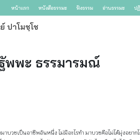
หน้าแรก
หนังสือธรรมะ
ฟังธรรม
อ่านธรรมะ
ปฏ
ย์ ปาโมชฺโช
ผฏฐัพพะ ธรรมารมณ์
ู้ อย่างมาบวชเป็นอาชีพอันหนึ่ง ไม่มีอะไรทำ มาบวชคือไม่ได้มุ่งอยา