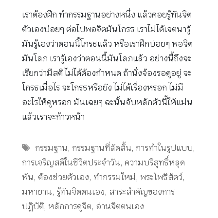
เราต้องฝึก ทำกรรมฐานอย่างหนึ่ง แล้วคอยรู้ทันจิต
ตัวเองบ่อยๆ ต่อไปพอจิตมันโกรธ เราไม่ได้เจตนารู้
มันรู้เองว่าตอนนี้โกรธแล้ว หรือเราฝึกบ่อยๆ พอจิต
มันโลภ เรารู้เองว่าตอนนี้มันโลภแล้ว อย่างนี้ถึงจะ
เรียกว่ามีสติ ไม่ได้ต้องกำหนด ถ้านั่งจ้องรอดูอยู่ จะ
โกรธเมื่อไร จะโกรธหรือยัง ไม่ได้เรื่องหรอก ไม่มี
อะไรให้ดูหรอก มันเฉยๆ ฉะนั้นจับหลักตัวนี้ให้แม่น
แล้วเราจะก้าวหน้า
Tags
กรรมฐาน
,
กรรมฐานที่ลัดสั้น
,
การทำในรูปแบบ
,
การเจริญสติในชีวิตประจำวัน
,
ความบริสุทธิ์หลุด
พ้น
,
ต้องช่วยตัวเอง
,
ทำกรรมใหม่
,
พระโพธิสัตว์
,
มหายาน
,
รู้ทันจิตตนเอง
,
สาระสำคัญของการ
ปฏิบัติ
,
หลักการดูจิต
,
อ่านจิตตนเอง