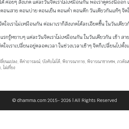
ทุกข์ก็ไม่ได้ ค่อยๆ สังเกต แต่ละวันจิตเราไม่เหมือนกัน พอเราดูตรงนี้
 ตอนสาย ตอนบ่าย ตอนเย็น ตอนค่ำ ตอนดึก วันเดียวกันแท้ๆ จิตใจ
จิตใจเราไม่เหมือนกัน ต่อมาเราก็สังเกตได้ละเอียดขึ้น ในวันเดียว
ีแรกรู้หยาบๆ แต่ละวันจิตเราไม่เหมือนกัน ในวันเดียวกัน เช้า สาย
ิตใจเราเปลี่ยนอยู่ตลอดเวลา ในช่วงเวลาเช้าๆ จิตก็เปลี่ยนไปตั้ง
ปลี่ยนแปลง
,
ตีค่าอารมณ์
,
บังคับไม่ได้
,
พิจารณากาย
,
พิจารณาซากศพ
,
ภวตัณ
พ
,
ไม่เที่ยง
© dhamma.com 2015- 2026 | All Rights Reserved