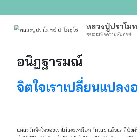
Skip
to
content
หลวงปู่ปราโมท
ธรรมะเพื่อความพ้นทุกข์
อนิฏฐารมณ์
จิตใจเราเปลี่ยนแปลง
แต่ละวันจิตใจของเราไม่เคยเหมือนกันเลย แล้วเราก็บังคับไ