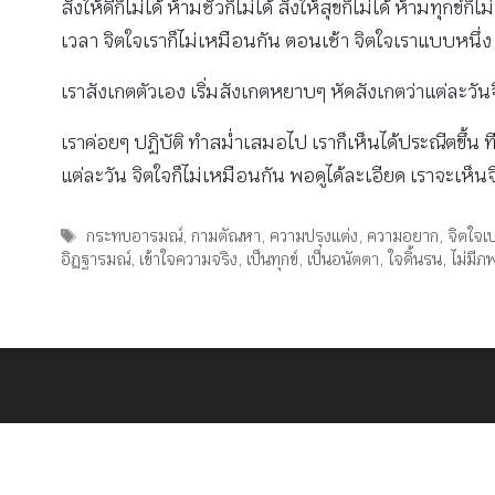
สั่งให้ดีก็ไม่ได้ ห้ามชั่วก็ไม่ได้ สั่งให้สุขก็ไม่ได้ ห้าม
เวลา จิตใจเราก็ไม่เหมือนกัน ตอนเช้า จิตใจเราแบบหนึ่ง
เราสังเกตตัวเอง เริ่มสังเกตหยาบๆ หัดสังเกตว่าแต่ละวัน
เราค่อยๆ ปฏิบัติ ทำสม่ำเสมอไป เราก็เห็นได้ประณีตขึ้น ท
แต่ละวัน จิตใจก็ไม่เหมือนกัน พอดูได้ละเอียด เราจะเห็นจ
Tags
กระทบอารมณ์
,
กามตัณหา
,
ความปรุงแต่ง
,
ความอยาก
,
จิตใจเ
อิฏฐารมณ์
,
เข้าใจความจริง
,
เป็นทุกข์
,
เป็นอนัตตา
,
ใจดิ้นรน
,
ไม่มีภ