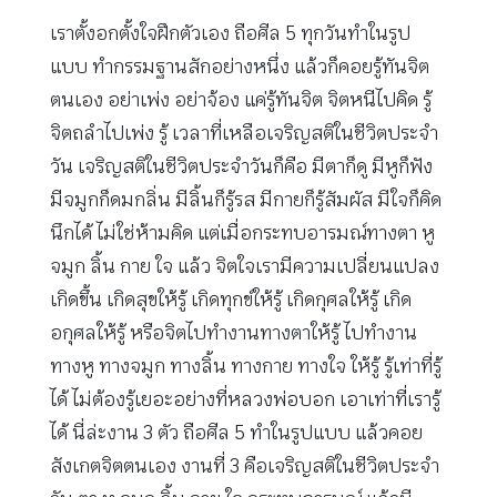
เราตั้งอกตั้งใจฝึกตัวเอง ถือศีล 5 ทุกวันทำในรูป
แบบ ทำกรรมฐานสักอย่างหนึ่ง แล้วก็คอยรู้ทันจิต
ตนเอง อย่าเพ่ง อย่าจ้อง แค่รู้ทันจิต จิตหนีไปคิด รู้
จิตถลำไปเพ่ง รู้ เวลาที่เหลือเจริญสติในชีวิตประจำ
วัน เจริญสติในชีวิตประจำวันก็คือ มีตาก็ดู มีหูก็ฟัง
มีจมูกก็ดมกลิ่น มีลิ้นก็รู้รส มีกายก็รู้สัมผัส มีใจก็คิด
นึกได้ ไม่ใช่ห้ามคิด แต่เมื่อกระทบอารมณ์ทางตา หู
จมูก ลิ้น กาย ใจ แล้ว จิตใจเรามีความเปลี่ยนแปลง
เกิดขึ้น เกิดสุขให้รู้ เกิดทุกข์ให้รู้ เกิดกุศลให้รู้ เกิด
อกุศลให้รู้ หรือจิตไปทำงานทางตาให้รู้ ไปทำงาน
ทางหู ทางจมูก ทางลิ้น ทางกาย ทางใจ ให้รู้ รู้เท่าที่รู้
ได้ ไม่ต้องรู้เยอะอย่างที่หลวงพ่อบอก เอาเท่าที่เรารู้
ได้ นี่ล่ะงาน 3 ตัว ถือศีล 5 ทำในรูปแบบ แล้วคอย
สังเกตจิตตนเอง งานที่ 3 คือเจริญสติในชีวิตประจำ