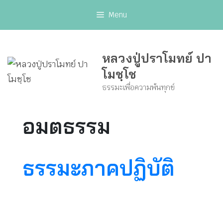
Skip
Menu
to
content
หลวงปู่ปราโมทย์ ปา
โมชฺโช
ธรรมะเพื่อความพ้นทุกข์
อมตธรรม
ธรรมะภาคปฏิบัติ