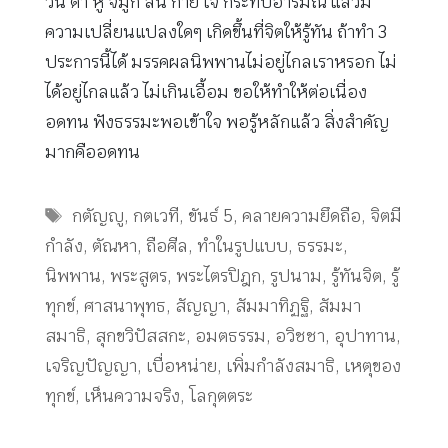
วัน ตา หู จมูก ลิ้น กาย ใจ กระทบอารมณ์ แล้วมี
ความเปลี่ยนแปลงใดๆ เกิดขึ้นที่จิตให้รู้ทัน ถ้าทำ 3
ประการนี้ได้ มรรคผลนิพพานไม่อยู่ไกลเราหรอก ไม่
ได้อยู่ไกลแล้ว ไม่เกินเอื้อม ขอให้ทำให้ต่อเนื่อง
อดทน ฟังธรรมะพอเข้าใจ พอรู้หลักแล้ว สิ่งสำคัญ
มากคืออดทน
Tags
กตัญญู
,
กตเวที
,
ขันธ์ 5
,
คลายความยึดถือ
,
จิตมี
กำลัง
,
ตัณหา
,
ถือศีล
,
ทำในรูปแบบ
,
ธรรมะ
,
นิพพาน
,
พระสูตร
,
พระไตรปิฎก
,
รูปนาม
,
รู้ทันจิต
,
รู้
ทุกข์
,
ศาสนาพุทธ
,
สัญญา
,
สัมมาทิฏฐิ
,
สัมมา
สมาธิ
,
สุกขวิปัสสกะ
,
อมตธรรม
,
อวิชชา
,
อุปาทาน
,
เจริญปัญญา
,
เบื่อหน่าย
,
เพิ่มกำลังสมาธิ
,
เหตุของ
ทุกข์
,
เห็นความจริง
,
โลกุตตระ