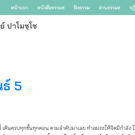
หน้าแรก
หนังสือธรรมะ
ฟังธรรม
อ่านธรรมะ
ปฏ
ย์ ปาโมชฺโช
นธ์ 5
ี่ เดินครบทุกขั้นทุกตอน ตามลำดับมาเลย ทำสมถะให้จิตมีกำลัง ใ