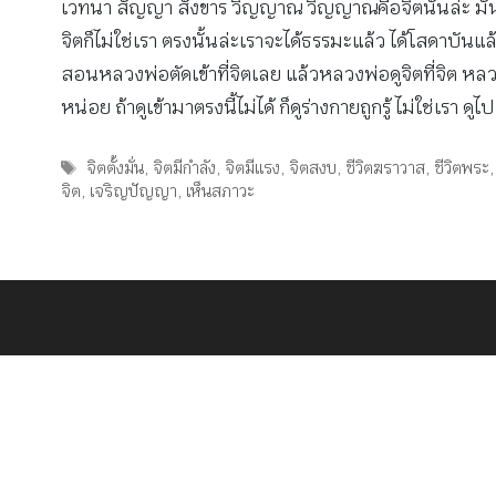
เวทนา สัญญา สังขาร วิญญาณ วิญญาณคือจิตนั้นล่ะ มันเกิด
จิตก็ไม่ใช่เรา ตรงนั้นล่ะเราจะได้ธรรมะแล้ว ได้โสดาบันแ
สอนหลวงพ่อตัดเข้าที่จิตเลย แล้วหลวงพ่อดูจิตที่จิต หลวง
หน่อย ถ้าดูเข้ามาตรงนี้ไม่ได้ ก็ดูร่างกายถูกรู้ ไม่ใช่เรา ด
Tags
จิตตั้งมั่น
,
จิตมีกำลัง
,
จิตมีแรง
,
จิตสงบ
,
ชีวิตฆราวาส
,
ชีวิตพระ
จิต
,
เจริญปัญญา
,
เห็นสภาวะ