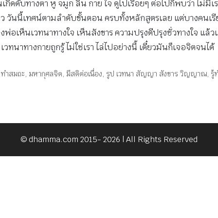
ดับทางตา หู จมูก ลิ้น กาย ใจ ดูไปเรื่อยๆ ต่อไปก็พบว่า ไม่มีเ
ล้ว วันนี้เทศน์ตามลำดับขั้นตอน ครบทั้งหลักสูตรเลย แต่บางคนเรียน
พ่อเห็นเวทนาทางใจ เห็นสังขาร ความปรุงดีปรุงชั่วทางใจ แล้วเห็นจิ
ูไป เวทนาทางกายถูกรู้ ไม่ใช่เรา ไล่ไปอย่างนี้ เดี๋ยวมันก็เจอจิตจนได้
,
ทำสมถะ
,
มหากุศลจิต
,
มีสติต่อเนื่อง
,
รูป เวทนา สัญญา สังขาร วิญญาณ
,
รู้
© dhamma.com 2015- 2026 | All Rights Reserved