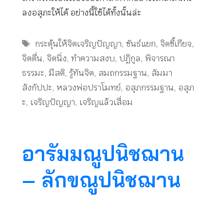
ลงอสุภะให้ได้ อย่างนี้ใช้ได้ทั้งนั้นล่ะ
Tags
กระตุ้นให้จิตเจริญปัญญา
,
ขันธ์แยก
,
จิตขี้เกียจ
,
จิตตื่น
,
จิตนิ่ง
,
ทำความสงบ
,
ปฏิกูล
,
พิจารณา
ธรรมะ
,
มีสติ
,
รู้ทันจิต
,
สมถกรรมฐาน
,
สัมมา
สังกัปปะ
,
หลวงพ่อปราโมทย์
,
อสุภกรรมฐาน
,
อสุภ
ะ
,
เจริญปัญญา
,
เจริญแล้วเสื่อม
อารัมมณูปนิชฌาน
– ลักขณูปนิชฌาน