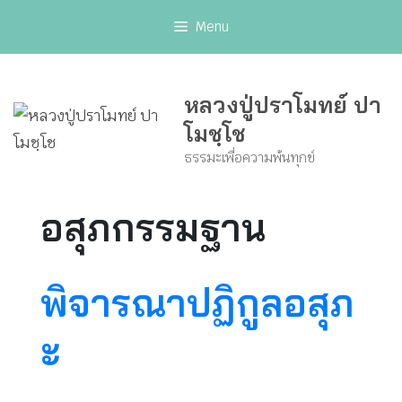
Skip
Menu
to
content
หลวงปู่ปราโมทย์ ปา
โมชฺโช
ธรรมะเพื่อความพ้นทุกข์
อสุภกรรมฐาน
พิจารณาปฏิกูลอสุภ
ะ