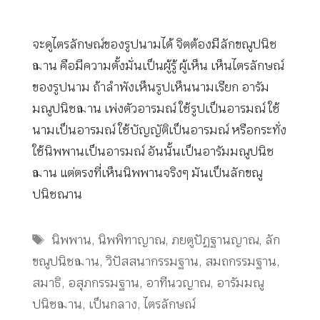
จะดูไตรลักษณ์ของรูปนามได้ จิตต้องมีลักขณูปนิช
ฌาน คือมีความตั้งมั่นเป็นผู้รู้ ผู้เห็น เห็นไตรลักษณ์
ของรูปนาม ถ้าลำพังเห็นรูปเห็นนามเรียก อารัม
มณูปนิชฌาน เพ่งตัวอารมณ์ ใช้รูปเป็นอารมณ์ ใช้
นามเป็นอารมณ์ ใช้บัญญัติเป็นอารมณ์ หรือกระทั่ง
ใช้นิพพานเป็นอารมณ์ อันนั้นเป็นอารัมมณูปนิช
ฌาน แต่ตรงที่เห็นนิพพานจริงๆ มันเป็นลักขณู
ปนิชณาน
Tags
นิพพาน
,
นิพพิทาญาณ
,
ภยตูปัฏฐานญาณ
,
ลัก
ขณูปนิชฌาน
,
วิปัสสนากรรมฐาน
,
สมถกรรมฐาน
,
สมาธิ
,
อสุภกรรมฐาน
,
อาทีนวญาณ
,
อารัมมณู
ปนิชฌาน
,
เป็นกลาง
,
ไตรลักษณ์