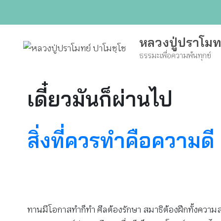
Skip
to
content
หลวงปู่ปราโมท
ธรรมะเพื่อความพ้นทุกข์
เดี๋ยวมันก็ผ่านไป
สิ่งที่ควรทำคือความดี
ทานมีโอกาสทำก็ทำ ศีลต้องรักษา สมาธิต้องฝึกทั้งความสงบ