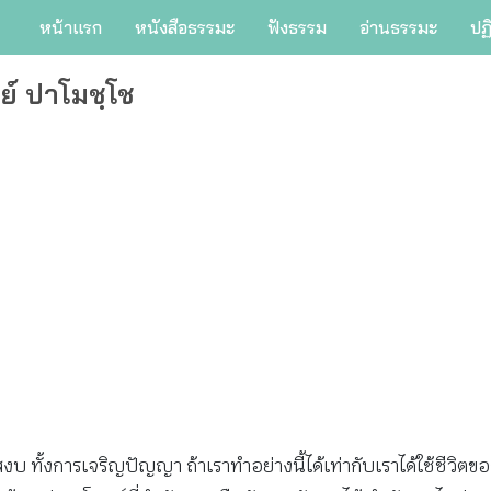
หน้าแรก
หนังสือธรรมะ
ฟังธรรม
อ่านธรรมะ
ปฏ
ย์ ปาโมชฺโช
 ทั้งการเจริญปัญญา ถ้าเราทำอย่างนี้ได้เท่ากับเราได้ใช้ชีวิตข