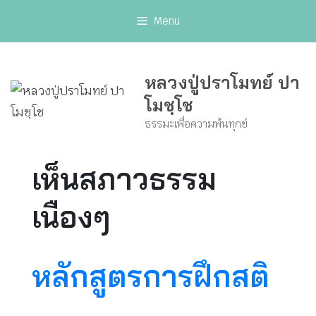
Skip
Menu
to
content
หลวงปู่ปราโมทย์ ปา
โมชฺโช
ธรรมะเพื่อความพ้นทุกข์
เห็นสภาวธรรม
เนืองๆ
หลักสูตรการฝึกสติ