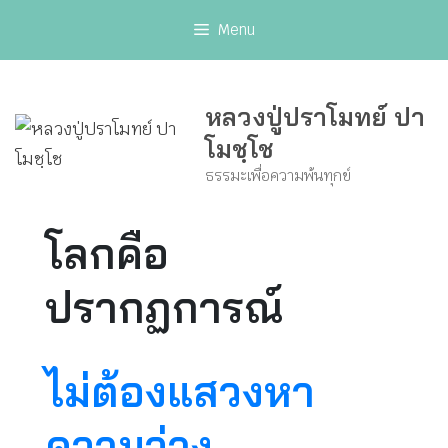
Skip
Menu
to
content
หลวงปู่ปราโมทย์ ปา
โมชฺโช
ธรรมะเพื่อความพ้นทุกข์
โลกคือ
ปรากฏการณ์
ไม่ต้องแสวงหา
ความว่าง