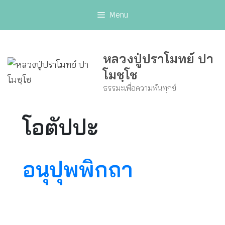
Skip
Menu
to
content
หลวงปู่ปราโมทย์ ปา
โมชฺโช
ธรรมะเพื่อความพ้นทุกข์
โอตัปปะ
อนุปุพพิกถา