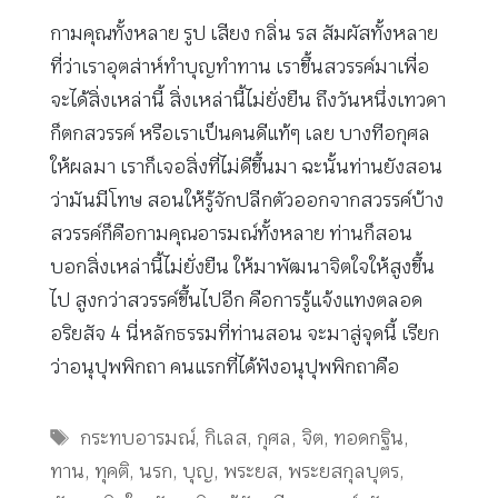
กามคุณทั้งหลาย รูป เสียง กลิ่น รส สัมผัสทั้งหลาย
ที่ว่าเราอุตส่าห์ทำบุญทำทาน เราขึ้นสวรรค์มาเพื่อ
จะได้สิ่งเหล่านี้ สิ่งเหล่านี้ไม่ยั่งยืน ถึงวันหนึ่งเทวดา
ก็ตกสวรรค์ หรือเราเป็นคนดีแท้ๆ เลย บางทีอกุศล
ให้ผลมา เราก็เจอสิ่งที่ไม่ดีขึ้นมา ฉะนั้นท่านยังสอน
ว่ามันมีโทษ สอนให้รู้จักปลีกตัวออกจากสวรรค์บ้าง
สวรรค์ก็คือกามคุณอารมณ์ทั้งหลาย ท่านก็สอน
บอกสิ่งเหล่านี้ไม่ยั่งยืน ให้มาพัฒนาจิตใจให้สูงขึ้น
ไป สูงกว่าสวรรค์ขึ้นไปอีก คือการรู้แจ้งแทงตลอด
อริยสัจ 4 นี่หลักธรรมที่ท่านสอน จะมาสู่จุดนี้ เรียก
ว่าอนุปุพพิกถา คนแรกที่ได้ฟังอนุปุพพิกถาคือ
Tags
กระทบอารมณ์
,
กิเลส
,
กุศล
,
จิต
,
ทอดกฐิน
,
ทาน
,
ทุคติ
,
นรก
,
บุญ
,
พระยส
,
พระยสกุลบุตร
,