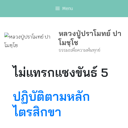
Skip
Menu
to
content
หลวงปู่ปราโมทย์ ปา
โมชฺโช
ธรรมะเพื่อความพ้นทุกข์
ไม่แทรกแซงขันธ์ 5
ปฏิบัติตามหลัก
ไตรสิกขา