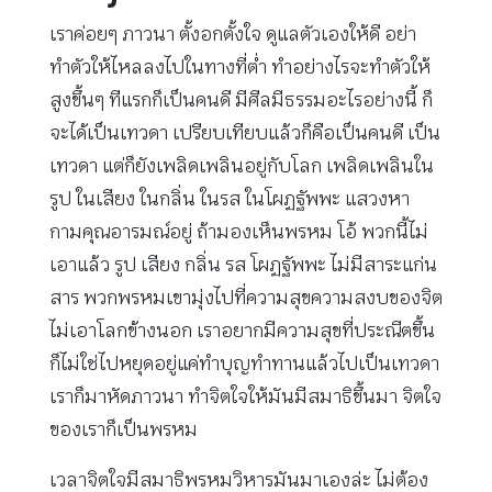
เราค่อยๆ ภาวนา ตั้งอกตั้งใจ ดูแลตัวเองให้ดี อย่า
ทำตัวให้ไหลลงไปในทางที่ต่ำ ทำอย่างไรจะทำตัวให้
สูงขึ้นๆ ทีแรกก็เป็นคนดี มีศีลมีธรรมอะไรอย่างนี้ ก็
จะได้เป็นเทวดา เปรียบเทียบแล้วก็คือเป็นคนดี เป็น
เทวดา แต่ก็ยังเพลิดเพลินอยู่กับโลก เพลิดเพลินใน
รูป ในเสียง ในกลิ่น ในรส ในโผฏฐัพพะ แสวงหา
กามคุณอารมณ์อยู่ ถ้ามองเห็นพรหม โอ้ พวกนี้ไม่
เอาแล้ว รูป เสียง กลิ่น รส โผฏฐัพพะ ไม่มีสาระแก่น
สาร พวกพรหมเขามุ่งไปที่ความสุขความสงบของจิต
ไม่เอาโลกข้างนอก เราอยากมีความสุขที่ประณีตขึ้น
ก็ไม่ใช่ไปหยุดอยู่แค่ทำบุญทำทานแล้วไปเป็นเทวดา
เราก็มาหัดภาวนา ทำจิตใจให้มันมีสมาธิขึ้นมา จิตใจ
ของเราก็เป็นพรหม
เวลาจิตใจมีสมาธิพรหมวิหารมันมาเองล่ะ ไม่ต้อง