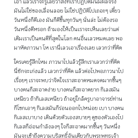
เอา แล้วเราจะรู้เลยว่าสิ่งที่เราปฏิบัติมันมีผลจริง
มันไม่ใช่ของเลื่อนลอย ไม่ใช่ปฏิบัติไปเถอะๆ เดี๋ยว
วันหนึ่งก็ดีเอง มันก็ดีขึ้นทุกวันๆ นั่นล่ะ ไม่ต้องรอ
วันหนึ่งดีหรอก ถ้ามองให้เป็นเราจะเห็นเลยว่าแต่
เดิมเราเป็นคนดีที่สุดในโลก คนอื่นเลวหมดเลย พอ
มาหัดภาวนา โห เรานี่เลวเอาเรื่องเลย เลวกว่าที่คิด
ใครเคยรู้สึกไหม ภาวนาไปแล้วรู้สึกเราเลวกว่าที่คิด
นี่ชักจะเก่งแล้ว เลวกว่าที่คิด แล้วต่อไปพอภาวนาไป
เรื่อยๆ เราจะพบว่าจิตใจเราสะอาดหมดจดมากขึ้นๆ
บางคนก็สะอาดง่าย บางคนก็สะอาดยาก กิเลสมัน
เหนียว ถ้ากิเลสเหนียว ถ้าอยู่ใกล้ครูบาอาจารย์ท่าน
ก็โขกเอาๆ กิเลสมันก็ร่อนออกไปหน่อย เบา บางคน
กิเลสเบาบาง เดินด้วยตัวเองสบายๆ ดูของตัวเองไป
กิเลสก็อ่อนกำลังลงๆ ใจก็สะอาดมากขึ้นๆ วันหนึ่ง
มันจะเข้าถึงความบริสุทธิ์อันเดียวกับพระพุทธเจ้า