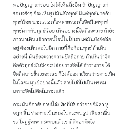
พอปัญญาแก่รอบ ไม่ได้เห็นสิ่งอื่น ถ้าปัญญาแก่
รอบจริงๆ ก็จะเห็นรูปมันคือทุกข์ มีแต่ทุกข์มากกับ
ทุกข์น้อย นามธรรมทั้งหลายรวมทั้งจิตมีแต่ทุกข์
ทุกข์มากกับทุกข์น้อย เห็นอย่างนี้จิตถึงจะวาง ถ้ายัง
ภาวนาเห็นแล้วกายนี้ใจนี้ไม่ใช่เรา แต่มันยังยึดถือ
อยู่ ต้องเห็นต่อไปอีก กายนี้คือก้อนทุกข์ ถ้าเห็น
อย่างนี้ มันถึงจะวางความยึดถือกาย ถ้าเห็นว่าจิต
คือตัวทุกข์ มันถึงจะปล่อยวางจิตได้ ถ้าวางกาย ได้
จิตก็สบายขึ้นเยอะเลย ก็ไม่ต้องมาเวียนว่ายตายเกิด
ในโลกมนุษย์อย่างนี้แล้ว ตายไปก็ไปเป็นพรหม
เพราะจิตไม่ติดในกามแล้ว
กามมันก็อาศัยกายนี้ล่ะ สิ่งที่เรียกว่ากายก็มีตา หู
จมูก ลิ้น ร่างกายเป็นของไปกระทบรูป เสียง กลิ่น
รส โผฏฐัพพะ กระทบแล้วเราก็ติดอกติดใจ