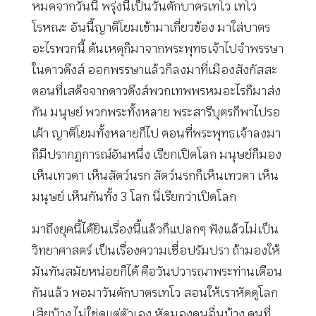
หมดจากวันนี้ พรุ่งนี้เป็นวันตักบาตรเทโว เทโว
โรหณะ อันนี้ญาติโยมเข้ามาเกี่ยวข้อง มาใส่บาตร
อะไรพวกนี้ ต้นเหตุก็มาจากพระพุทธเจ้าไปจำพรรษา
ในดาวดึงส์ ออกพรรษาแล้วก็ลงมาที่เมืองสังกัสสะ
ตอนที่เสด็จจากดาวดึงส์พวกเทพพรหมอะไรก็มาส่ง
กัน มนุษย์ พวกพระทั้งหลาย พระสารีบุตรก็พาไปรอ
เฝ้า ญาติโยมทั้งหลายก็ไป ตอนที่พระพุทธเจ้าลงมา
ก็มีปรากฏการณ์อันหนึ่ง เรียกเปิดโลก มนุษย์ก็มอง
เห็นเทวดา เห็นสัตว์นรก สัตว์นรกก็เห็นเทวดา เห็น
มนุษย์ เห็นกันทั้ง 3 โลก นี่เรียกว่าเปิดโลก
มาถึงยุคนี้ได้ยินเรื่องนี้แล้วก็แปลกๆ ฟังแล้วไม่เป็น
วิทยาศาสตร์ เป็นเรื่องความเชื่อปรัมปรา ถ้ามองให้
มันทันสมัยหน่อยก็ได้ คือวันปวารณาพระท่านเตือน
กันแล้ว พอมาวันตักบาตรเทโว สอนให้เราหัดดูโลก
เสียบ้าง ไม่ใช่ดูแต่ตัวเอง หัดมองคนอื่นบ้าง คนที่