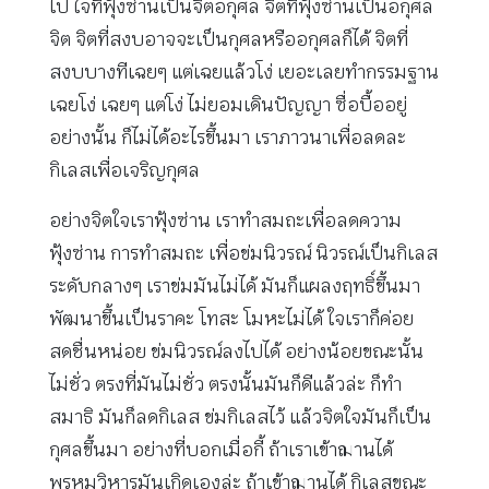
ไป ใจที่ฟุ้งซ่านเป็นจิตอกุศล จิตที่ฟุ้งซ่านเป็นอกุศล
จิต จิตที่สงบอาจจะเป็นกุศลหรืออกุศลก็ได้ จิตที่
สงบบางทีเฉยๆ แต่เฉยแล้วโง่ เยอะเลยทำกรรมฐาน
เฉยโง่ เฉยๆ แต่โง่ ไม่ยอมเดินปัญญา ซื่อบื้ออยู่
อย่างนั้น ก็ไม่ได้อะไรขึ้นมา เราภาวนาเพื่อลดละ
กิเลสเพื่อเจริญกุศล
อย่างจิตใจเราฟุ้งซ่าน เราทำสมถะเพื่อลดความ
ฟุ้งซ่าน การทำสมถะ เพื่อข่มนิวรณ์ นิวรณ์เป็นกิเลส
ระดับกลางๆ เราข่มมันไม่ได้ มันก็แผลงฤทธิ์ขึ้นมา
พัฒนาขึ้นเป็นราคะ โทสะ โมหะไม่ได้ ใจเราก็ค่อย
สดชื่นหน่อย ข่มนิวรณ์ลงไปได้ อย่างน้อยขณะนั้น
ไม่ชั่ว ตรงที่มันไม่ชั่ว ตรงนั้นมันก็ดีแล้วล่ะ ก็ทำ
สมาธิ มันก็ลดกิเลส ข่มกิเลสไว้ แล้วจิตใจมันก็เป็น
กุศลขึ้นมา อย่างที่บอกเมื่อกี้ ถ้าเราเข้าฌานได้
พรหมวิหารมันเกิดเองล่ะ ถ้าเข้าฌานได้ กิเลสขณะ