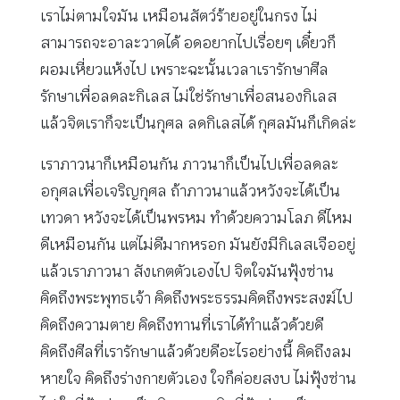
เราไม่ตามใจมัน เหมือนสัตว์ร้ายอยู่ในกรง ไม่
สามารถจะอาละวาดได้ อดอยากไปเรื่อยๆ เดี๋ยวก็
ผอมเหี่ยวแห้งไป เพราะฉะนั้นเวลาเรารักษาศีล
รักษาเพื่อลดละกิเลส ไม่ใช่รักษาเพื่อสนองกิเลส
แล้วจิตเราก็จะเป็นกุศล ลดกิเลสได้ กุศลมันก็เกิดล่ะ
เราภาวนาก็เหมือนกัน ภาวนาก็เป็นไปเพื่อลดละ
อกุศลเพื่อเจริญกุศล ถ้าภาวนาแล้วหวังจะได้เป็น
เทวดา หวังจะได้เป็นพรหม ทำด้วยความโลภ ดีไหม
ดีเหมือนกัน แต่ไม่ดีมากหรอก มันยังมีกิเลสเจืออยู่
แล้วเราภาวนา สังเกตตัวเองไป จิตใจมันฟุ้งซ่าน
คิดถึงพระพุทธเจ้า คิดถึงพระธรรมคิดถึงพระสงฆ์ไป
คิดถึงความตาย คิดถึงทานที่เราได้ทำแล้วด้วยดี
คิดถึงศีลที่เรารักษาแล้วด้วยดีอะไรอย่างนี้ คิดถึงลม
หายใจ คิดถึงร่างกายตัวเอง ใจก็ค่อยสงบ ไม่ฟุ้งซ่าน