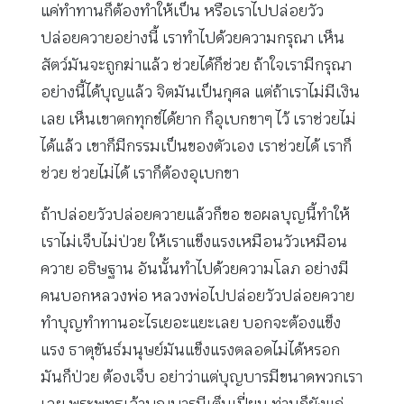
แค่ทำทานก็ต้องทำให้เป็น หรือเราไปปล่อยวัว
ปล่อยควายอย่างนี้ เราทำไปด้วยความกรุณา เห็น
สัตว์มันจะถูกฆ่าแล้ว ช่วยได้ก็ช่วย ถ้าใจเรามีกรุณา
อย่างนี้ได้บุญแล้ว จิตมันเป็นกุศล แต่ถ้าเราไม่มีเงิน
เลย เห็นเขาตกทุกข์ได้ยาก ก็อุเบกขาๆ ไว้ เราช่วยไม่
ได้แล้ว เขาก็มีกรรมเป็นของตัวเอง เราช่วยได้ เราก็
ช่วย ช่วยไม่ได้ เราก็ต้องอุเบกขา
ถ้าปล่อยวัวปล่อยควายแล้วก็ขอ ขอผลบุญนี้ทำให้
เราไม่เจ็บไม่ป่วย ให้เราแข็งแรงเหมือนวัวเหมือน
ควาย อธิษฐาน อันนั้นทำไปด้วยความโลภ อย่างมี
คนบอกหลวงพ่อ หลวงพ่อไปปล่อยวัวปล่อยควาย
ทำบุญทำทานอะไรเยอะแยะเลย บอกจะต้องแข็ง
แรง ธาตุขันธ์มนุษย์มันแข็งแรงตลอดไม่ได้หรอก
มันก็ป่วย ต้องเจ็บ อย่าว่าแต่บุญบารมีขนาดพวกเรา
เลย พระพุทธเจ้าบุญบารมีเต็มเปี่ยม ท่านก็ยังแก่