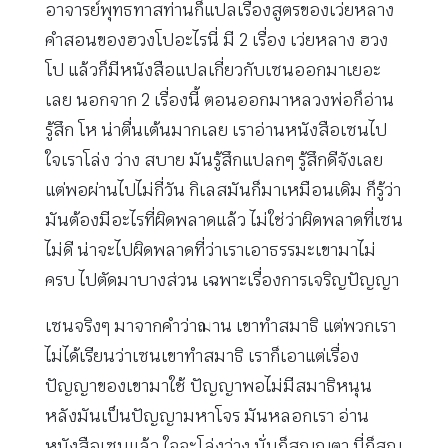
อาจารย์พุทธทาสท่านก็แปลเรื่องสูตรของเว่ยหลาง
คำสอนของฮวงโปอะไรนี่ มี 2 เรื่อง เว่ยหลาง ฮวง
โป แล้วก็มีหนังสือแปลเกี่ยวกับเซนออกมาเยอะ
เลย นอกจาก 2 เรื่องนี้ ตอนออกมาหลวงพ่อก็อ่าน
รู้สึก โห น่าตื่นเต้นมากเลย เราอ่านหนังสือเซนไป
ใจเราโล่ง ว่าง สบาย มันรู้สึกแปลกๆ รู้สึกดีจังเลย
แต่พอผ่านไปไม่กี่วัน กิเลสมันก็มาเหมือนเดิม ก็รู้ว่า
มันต้องมีอะไรที่ผิดพลาดแล้ว ไม่ใช่ว่าผิดพลาดที่เซน
ไม่ดี น่าจะไปผิดพลาดที่ว่าเราเอาธรรมะเขามาไม่
ครบ ไปตัดมาบางส่วน เฉพาะเรื่องการเจริญปัญญา
เซนจริงๆ มาจากคำว่าฌาน เขาทำสมาธิ แต่พวกเรา
ไม่ได้เรียนว่าเซนเขาทำสมาธิ เราก็เอาแต่เรื่อง
ปัญญาของเขามาใช้ ปัญญาพอไม่มีสมาธิหนุน
หลังมันเป็นปัญญามหาโจร มันหลอกเรา อ่าน
หนังสือเซนแล้ว ใจจะโล่งว่าง นั่นก็สุญญตา นี่ก็สุญ