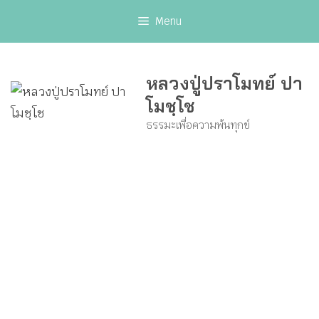
Skip
Menu
to
content
หลวงปู่ปราโมทย์ ปา
โมชฺโช
ธรรมะเพื่อความพ้นทุกข์