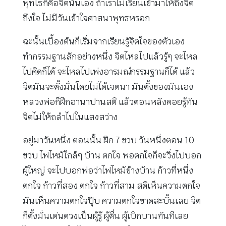
พุทโธก็คือจิตนั่นเอง ถ้าเราไม่เรียนเข้ามาให้ถึงจิต
ถึงใจ ไม่มีวันเข้าใจศาสนาพุทธหรอก
ฉะนั้นเบื้องต้นก็เริ่มจากเรียนรู้จิตใจของตัวเอง
ทำกรรมฐานสักอย่างหนึ่ง จิตไหลไปแล้วรู้ๆ จะไหล
ไปคิดก็ได้ จะไหลไปเพ่งอารมณ์กรรมฐานก็ได้ แล้ว
จิตมันจะตั้งมั่นโดยไม่ได้เจตนา มันตั้งของมันเอง
หลวงพ่อก็ฝึกอานาปานสติ แล้วตอนหลังคอยรู้ทัน
จิตไม่ให้ถลำไปในแสงสว่าง
อยู่มาวันหนึ่ง ตอนนั้น ฝึก 7 ขวบ วันหนึ่งตอน 10
ขวบ ไฟไหม้ใกล้ๆ บ้าน ตกใจ พอตกใจก็จะวิ่งไปบอก
ผู้ใหญ่ จะไปบอกพ่อว่าไฟไหม้ข้างบ้าน ก้าวที่หนึ่ง
ตกใจ ก้าวที่สอง ตกใจ ก้าวที่สาม สติเห็นความตกใจ
มันเห็นความตกใจปุ๊บ ความตกใจขาดสะบั้นเลย จิต
ก็ตั้งมั่นเด่นดวงเป็นผู้รู้ ผู้ตื่น ผู้เบิกบานทันทีเลย