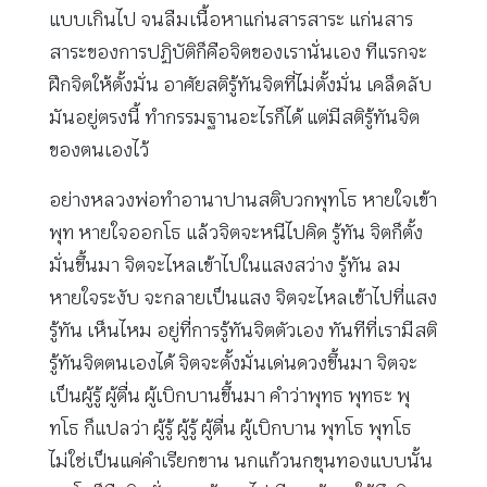
แบบเกินไป จนลืมเนื้อหาแก่นสารสาระ แก่นสาร
สาระของการปฏิบัติก็คือจิตของเรานั่นเอง ทีแรกจะ
ฝึกจิตให้ตั้งมั่น อาศัยสติรู้ทันจิตที่ไม่ตั้งมั่น เคล็ดลับ
มันอยู่ตรงนี้ ทำกรรมฐานอะไรก็ได้ แต่มีสติรู้ทันจิต
ของตนเองไว้
อย่างหลวงพ่อทำอานาปานสติบวกพุทโธ หายใจเข้า
พุท หายใจออกโธ แล้วจิตจะหนีไปคิด รู้ทัน จิตก็ตั้ง
มั่นขึ้นมา จิตจะไหลเข้าไปในแสงสว่าง รู้ทัน ลม
หายใจระงับ จะกลายเป็นแสง จิตจะไหลเข้าไปที่แสง
รู้ทัน เห็นไหม อยู่ที่การรู้ทันจิตตัวเอง ทันทีที่เรามีสติ
รู้ทันจิตตนเองได้ จิตจะตั้งมั่นเด่นดวงขึ้นมา จิตจะ
เป็นผู้รู้ ผู้ตื่น ผู้เบิกบานขึ้นมา คำว่าพุทธ พุทธะ พุ
ทโธ ก็แปลว่า ผู้รู้ ผู้รู้ ผู้ตื่น ผู้เบิกบาน พุทโธ พุทโธ
ไม่ใช่เป็นแค่คำเรียกขาน นกแก้วนกขุนทองแบบนั้น