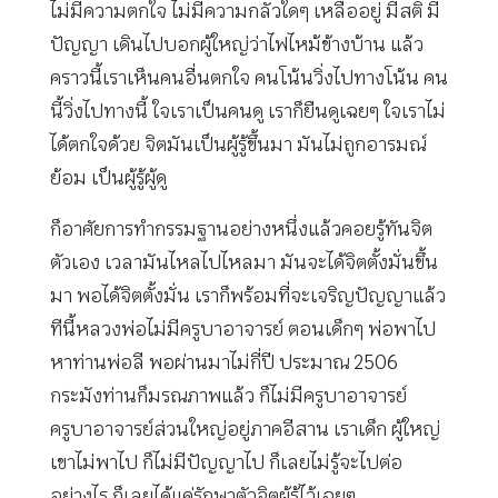
ไม่มีความตกใจ ไม่มีความกลัวใดๆ เหลืออยู่ มีสติ มี
ปัญญา เดินไปบอกผู้ใหญ่ว่าไฟไหม้ข้างบ้าน แล้ว
คราวนี้เราเห็นคนอื่นตกใจ คนโน้นวิ่งไปทางโน้น คน
นี้วิ่งไปทางนี้ ใจเราเป็นคนดู เราก็ยืนดูเฉยๆ ใจเราไม่
ได้ตกใจด้วย จิตมันเป็นผู้รู้ขึ้นมา มันไม่ถูกอารมณ์
ย้อม เป็นผู้รู้ผู้ดู
ก็อาศัยการทำกรรมฐานอย่างหนึ่งแล้วคอยรู้ทันจิต
ตัวเอง เวลามันไหลไปไหลมา มันจะได้จิตตั้งมั่นขึ้น
มา พอได้จิตตั้งมั่น เราก็พร้อมที่จะเจริญปัญญาแล้ว
ทีนี้หลวงพ่อไม่มีครูบาอาจารย์ ตอนเด็กๆ พ่อพาไป
หาท่านพ่อลี พอผ่านมาไม่กี่ปี ประมาณ 2506
กระมังท่านก็มรณภาพแล้ว ก็ไม่มีครูบาอาจารย์
ครูบาอาจารย์ส่วนใหญ่อยู่ภาคอีสาน เราเด็ก ผู้ใหญ่
เขาไม่พาไป ก็ไม่มีปัญญาไป ก็เลยไม่รู้จะไปต่อ
อย่างไร ก็เลยได้แค่รักษาตัวจิตผู้รู้ไว้เฉยๆ