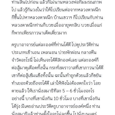
ท่านสิ้นไปก่อน แล้วก็ไม่นานหลวงพ่อกิมมรณภาพ
ไป แล้วรู้กันวงในว่าให้ไปเรียนต่อจากหลวงตาผนึก
ก็ขึ้นไปหาหลวงตาผนึก บ้านเขวาฯ ก็ไปเรียนกับท่าน
หลวงตาผนึกท่านก็บวชเมื่ออายุหกสิบ บวชเมื่อแก่
ก็พากเพียรภาวนาเด็ดเดี่ยวมาก
ครูบาอาจารย์แต่ละองค์ที่ท่านได้ดี ไปดูประวัติท่าน
ประเภทเช้าเอน เพลนอน บ่ายพักผ่อน กลางคืน
จำวัดอะไรนี่ ไม่เห็นจะได้ดีสักองค์เลย แต่ละองค์ก็
ต่อสู้มาดุเดือดทั้งนั้น กระทั่งฆราวาสที่เขาภาวนาได้ดี
เขาก็ต่อสู้เข้มแข็งทั้งนั้น ฉะนั้นทำถูกด้วยแล้วก็ขยัน
ทำเยอะด้วยถึงจะได้ดี เล่าให้ฟังไม่ต้องตกใจว่า โอย
ตายแล้ว ให้เรานั่งสมาธิทีละ 5 – 6 ชั่วโมงอะไร
อย่างนี้ บางที่เขานั่งกัน 10 ชั่วโมง บางที่เขานั่งกัน
โต้รุ่ง มีเคยอ่านประวัติครูบาอาจารย์องค์หนึ่ง ท่าน
นั่งสมาธิแล้วท่านตั้งใจจะไม่ลุกขึ้น ไปนั่งบนแคร่