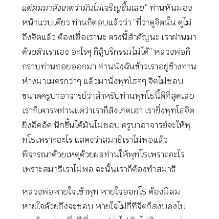
แต่ผมมาสังเกตว่ามันไม่เจริญขึ้นเลย”
ท่านหันมอง
หน้าแวบเดียว ท่านก็ตอบแล้วว่า “ที่ว่าดูจิตนั้น ดูไม่
ถึงจิตแล้ว ต้องเชื่อเรานะ ตรงนี้สำคัญนะ เราผ่านมา
ด้วยตัวเราเอง อะไรๆ ก็สู้บริกรรมไม่ได้” หลวงพ่อก็
กราบท่านถอยออกมา ท่านนั่งฉันข้าวเราอยู่ข้างท่าน
ห่างมาเมตรกว่าๆ แล้วมานั่งพุทโธๆๆ จิตไม่ชอบ
ขนาดครูบาอาจารย์ว่าสำหรับท่านพุทโธนี้ดีที่สุดเลย
เราก็เคารพท่านแต่ว่าเราก็สังเกตเอา เรายิ่งพุทโธจิต
ยิ่งอึดอัด นึกขึ้นได้มันไม่ชอบ ครูบาอาจารย์จะให้พุ
ทโธเพราะอะไร แสดงว่าสมาธิเราไม่พอแล้ว
พิจารณาด้วยเหตุด้วยผลท่านให้พุทโธเพราะอะไร
เพราะสมาธิเราไม่พอ ฉะนั้นเราก็ต้องทำสมาธิ
หลวงพ่อหายใจเข้าพุท หายใจออกโธ ต้องมีลม
หายใจด้วยถึงจะชอบ หายใจไม่กี่ทีจิตก็สงบลงไป