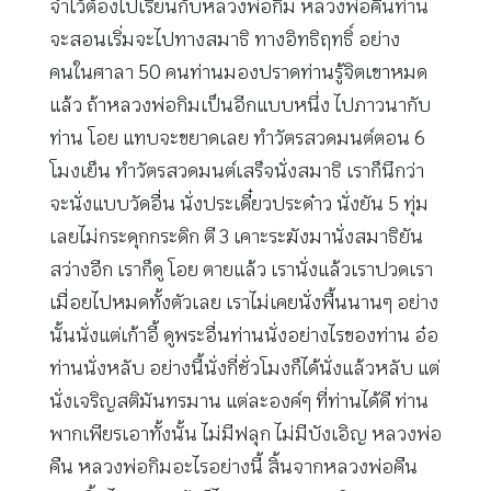
จำไว้ต้องไปเรียนกับหลวงพ่อกิม หลวงพ่อคืนท่าน
จะสอนเริ่มจะไปทางสมาธิ ทางอิทธิฤทธิ์ อย่าง
คนในศาลา 50 คนท่านมองปราดท่านรู้จิตเขาหมด
แล้ว ถ้าหลวงพ่อกิมเป็นอีกแบบหนึ่ง ไปภาวนากับ
ท่าน โอย แทบจะขยาดเลย ทำวัตรสวดมนต์ตอน 6
โมงเย็น ทำวัตรสวดมนต์เสร็จนั่งสมาธิ เราก็นึกว่า
จะนั่งแบบวัดอื่น นั่งประเดี๋ยวประด๋าว นั่งยัน 5 ทุ่ม
เลยไม่กระดุกกระดิก ตี 3 เคาะระฆังมานั่งสมาธิยัน
สว่างอีก เราก็ดู โอย ตายแล้ว เรานั่งแล้วเราปวดเรา
เมื่อยไปหมดทั้งตัวเลย เราไม่เคยนั่งพื้นนานๆ อย่าง
นั้นนั่งแต่เก้าอี้ ดูพระอื่นท่านนั่งอย่างไรของท่าน อ๋อ
ท่านนั่งหลับ อย่างนี้นั่งกี่ชั่วโมงก็ได้นั่งแล้วหลับ แต่
นั่งเจริญสติมันทรมาน แต่ละองค์ๆ ที่ท่านได้ดี ท่าน
พากเพียรเอาทั้งนั้น ไม่มีฟลุก ไม่มีบังเอิญ หลวงพ่อ
คืน หลวงพ่อกิมอะไรอย่างนี้ สิ้นจากหลวงพ่อคืน