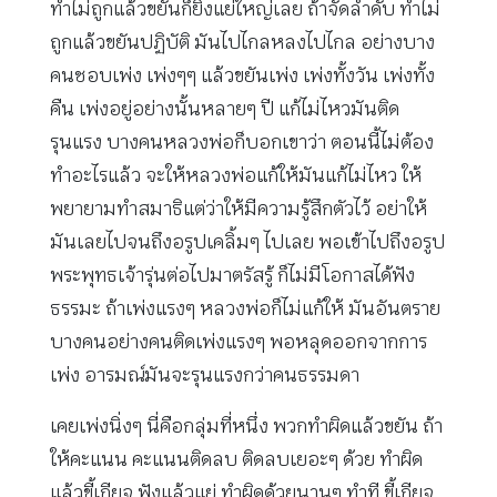
ทำไม่ถูกแล้วขยันก็ยิ่งแย่ใหญ่เลย ถ้าจัดลำดับ ทำไม่
ถูกแล้วขยันปฏิบัติ มันไปไกลหลงไปไกล อย่างบาง
คนชอบเพ่ง เพ่งๆๆ แล้วขยันเพ่ง เพ่งทั้งวัน เพ่งทั้ง
คืน เพ่งอยู่อย่างนั้นหลายๆ ปี แก้ไม่ไหวมันติด
รุนแรง บางคนหลวงพ่อก็บอกเขาว่า ตอนนี้ไม่ต้อง
ทำอะไรแล้ว จะให้หลวงพ่อแก้ให้มันแก้ไม่ไหว ให้
พยายามทำสมาธิแต่ว่าให้มีความรู้สึกตัวไว้ อย่าให้
มันเลยไปจนถึงอรูปเคลิ้มๆ ไปเลย พอเข้าไปถึงอรูป
พระพุทธเจ้ารุ่นต่อไปมาตรัสรู้ ก็ไม่มีโอกาสได้ฟัง
ธรรมะ ถ้าเพ่งแรงๆ หลวงพ่อก็ไม่แก้ให้ มันอันตราย
บางคนอย่างคนติดเพ่งแรงๆ พอหลุดออกจากการ
เพ่ง อารมณ์มันจะรุนแรงกว่าคนธรรมดา
เคยเพ่งนิ่งๆ นี่คือกลุ่มที่หนึ่ง พวกทำผิดแล้วขยัน ถ้า
ให้คะแนน คะแนนติดลบ ติดลบเยอะๆ ด้วย ทำผิด
แล้วขี้เกียจ ฟังแล้วแย่ ทำผิดด้วยนานๆ ทำที ขี้เกียจ