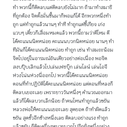
ทำ พวกนี้ก็ติดลบแต่ติดลบยังไม่มาก ถ้ามาทำสมาธิ
ที่ถูกต้อง จิตตั้งมั่นขึ้นมาก็พอแก้ได้ อีกพวกหนึ่งทำ
ถูก แต่ทำถูกแล้วนานๆ ทำที ทำถูกแต่ขี้เกียจ เก่ง
แวบๆ เดี๋ยวก็เสื่อมหมดแล้ว พวกนี้ถามว่าดีไหม ดี
ได้คะแนนนิดหน่อย คะแนนบวกนิดหน่อย นานๆ ทำ
ทีมันก็ได้คะแนนนิดหน่อย ทำถูก เช่น ทำสมถะน้อม
จิตไปอยู่ในอารมณ์อันเดียวอย่างต่อเนื่อง พอจิต
สงบปุ๊บเลิกแล้วไปเล่นเฟซบุ๊ก เล่นไลน์ เล่นไอจี
ห่วงโน่นห่วงนี่ออกไป พวกนี้ได้คะแนนนิดหน่อย
ตอนที่ทำปฏิบัติได้คะแนนนิดหน่อย แต่ตอนที่หลงก็
ติดลบเยอะเลย เพราะยาววันหนึ่งๆ คำนวณออกมา
แล้วก็ได้ผลบวกเล็กน้อย ถ้าคนไหนทำถูกแล้วขยัน
หลวงพ่อให้คะแนนเยอะเลย สุดยอด ถ้าทำผิดแล้ว
ขยัน สุดขั้วอีกข้างหนึ่งเลย ติดลบอย่างแรง ทำถูก
แล้วขยัน ก็ติดเครื่องหมายบวกไปอีกฝั่งหนึ่งอย่าง