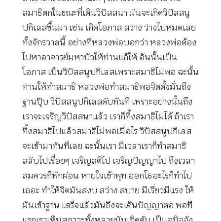
สมาธิตกในขณะที่เดินวิปัสสนา มันจะเกิดวิปัสสนู
ปกิเลสขึ้นมา เช่น เกิดโอภาส สว่าง ว่างไปหมดเลย
ทั้งจักรวาลนี้ อย่างที่หลวงพ่อบอกว่า หลวงพ่อต้อง
ไปหาอาจารย์มหาบัวให้ท่านแก้ให้ อันนั้นเป็น
โอภาส เป็นวิปัสสนูปกิเลสเพราะสมาธิไม่พอ ฉะนั้น
ท่านให้ทำสมาธิ หลวงพ่อทำสมาธิพอจิตตั้งมั่นถึง
ฐานปุ๊บ วิปัสสนูปกิเลสดับทันที เพราะอย่างนั้นถึง
เราจะเจริญวิปัสสนาแล้ว เราก็ทิ้งสมาธิไม่ได้ ถ้าเรา
ทิ้งสมาธิไปแล้วสมาธิไม่พอเมื่อไร วิปัสสนูปกิเลส
จะเข้ามาทันทีเลย ฉะนั้นเรา มีเวลาเราก็ทำสมาธิ
สลับไปเรื่อยๆ เจริญสติไป เจริญปัญญาไป ถึงเวลา
สมควรก็พักผ่อน หายใจเข้าพุท ออกโธอะไรก็ทำไป
เถอะ ทำให้จิตมันสงบ สว่าง สบาย มีเรี่ยวมีแรง ให้
มันเข้าฐาน เสร็จแล้วมันถึงจะเดินปัญญาต่อ พอที
แรกเราเห็นสภาวะทั้งหลายมันเกิดดับ เป็นอนิจจัง