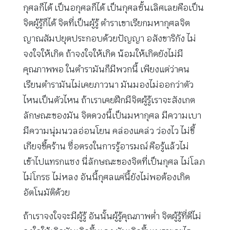
กุศลก็ได้ เป็นอกุศลก็ได้ เป็นกุศลชั้นเลิศเลยคือเป็น
จิตผู้รู้ก็ได้ จิตที่เป็นผู้รู้ ตำราเขาเรียกมหากุศลจิต
ญาณสัมปยุตประกอบด้วยปัญญา อสังขาริกัง ไม่
จงใจให้เกิด ถ้าจงใจให้เกิด น้อมให้เกิดยังไม่มี
คุณภาพพอ ในตำรามันก็มีพวกนี้ เพียงแต่ว่าคน
เรียนตำรามันไม่เคยภาวนา มันมองไม่ออกว่าตัว
ไหนเป็นตัวไหน ถ้าเราเคยฝึกมีจิตผู้รู้เราจะสังเกต
ลักษณะของมัน จิตดวงนี้เป็นมหากุศล มีความเบา
มีความนุ่มนวลอ่อนโยน คล่องแคล่ว ว่องไว ไม่ขี้
เกียจขี้คร้าน ซื่อตรงในการรู้อารมณ์ คือรู้แล้วไม่
เข้าไปแทรกแซง นี่ลักษณะของจิตที่เป็นกุศล ไม่โลภ
ไม่โกรธ ไม่หลง อันนี้กุศลแค่นี้ยังไม่พอต้องเกิด
อัตโนมัติด้วย
ถ้าเราจงใจจะมีผู้รู้ อันนั้นผู้รู้คุณภาพต่ำ จิตผู้รู้ที่ดีไม่