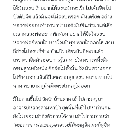
ให้มันสงบ ถ้าอยากให้สงบมันจะเริ่มไปเค้นจิต ไป
บังคับจิต แล้วมันจะไม่สงบหรอก มันเครียด อย่าง
หลวงพ่อชอบทำอานาปานสติ มันชินทำมาแต่เด็ก
เวลาหลวงพ่ออยากพักผ่อน อยากให้จิตใจสงบ
หลวงพ่อก็หายใจ หายใจเข้าพุท หายใจออกโธ สงบ
ก็ช่างไม่สงบก็ช่าง ทำแป๊บเดียวมันก็สงบแล้ว
เพราะว่าจิตมันชอบการรู้ลมหายใจ คราวหนึ่งติด
กรรมฐานตัวหนึ่ง คือจิตไม่ตั้งมั่น จิตมันสว่างออก
ไปข้างนอก แล้วก็มีแต่ความสุข สงบ สบาย ผ่านไป
นาน พยายามดูมันผิดตรงไหนดูไม่ออก
มีโอกาสขึ้นไป วัดป่าบ้านตาด เข้าไปถามครูบา
อาจารย์หลวงตามหาบัว ยุคนั้นที่เข้าไปหาท่านคน
ยังไม่เยอะ เข้าถึงตัวท่านได้ง่าย เข้าไปถามท่านว่า
“ผมภาวนา พ่อแม่ครูอาจารย์ให้ผมดูจิต ผมก็ดูจิต