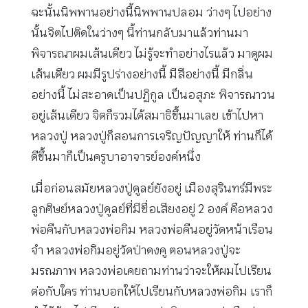
ฉะนั้นนิพพานอย่างนี้นิพพานปลอม ว่างๆ ไปอย่าง
นั้นจิตไปติดในว่างๆ นี้ท่านกลับมาแล้วท่านมา
พิจารณาผมเส้นเดียว ไม่รู้จะทำอย่างไรแล้ว มาดูผม
เส้นเดียว ผมมีรูปร่างอย่างนี้ มีสีอย่างนี้ มีกลิ่น
อย่างนี้ ไม่สะอาดเป็นปฏิกูล เป็นอสุภะ พิจารณาวน
อยู่เส้นเดียว จิตก็รวมได้สมาธิขึ้นมาเลย เข้าไปหา
หลวงปู่ หลวงปู่ก็สอนการเจริญปัญญาให้ ท่านก็ได้
ดีขึ้นมาก็เป็นครูบาอาจารย์องค์หนึ่ง
เมื่อก่อนสมัยหลวงปู่ดูลย์ยังอยู่ เมืองสุรินทร์มีพระ
ลูกศิษย์หลวงปู่ดูลย์ที่มีชื่อเสียงอยู่ 2 องค์ คือหลวง
พ่อคืนกับหลวงพ่อกิม หลวงพ่อคืนอยู่วัดหน้าเรือน
จำ หลวงพ่อกิมอยู่วัดป่าดงคู ตอนหลวงปู่จะ
มรณภาพ หลวงพ่อเคยถามท่านว่าจะให้ผมไปเรียน
ต่อกับใคร ท่านบอกให้ไปเรียนกับหลวงพ่อกิม เราก็