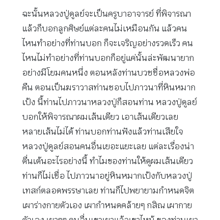
ฉะนั้นหลวงปู่ดูลย์จะเป็นครูบาอาจารย์ ที่พิจารณา
แล้วก็บอกลูกศิษย์แต่ละคนไม่เหมือนกัน แล้วคน
ไหนทำอย่างที่ท่านบอก ก็จะเจริญอย่างรวดเร็ว คน
ไหนไม่ทำอย่างที่ท่านบอกก็อยู่แค่นั้นล่ะพัฒนายาก
อย่างมีโยมคนหนึ่ง ตอนหลังท่านบวชชื่อหลวงพ่อ
คืน ตอนเป็นฆราวาสท่านชอบไปภาวนาที่หินหมาก
เป้ง นี้ท่านไปภาวนาหลวงปู่ก็สอนท่าน หลวงปู่ดูลย์
บอกให้พิจารณาผมเส้นเดียว เอาเส้นเดียวเลย
หลายเส้นไม่ได้ ท่านบอกท่านฟังแล้วท่านเสียใจ
หลวงปู่ดูลย์สอนคนอื่นเยอะแยะเลย แต่ละเรื่องน่า
ตื่นเต้นอะไรอย่างนี้ ทำไมของท่านให้ดูผมเส้นเดียว
ท่านก็ไม่เชื่อ ไปภาวนาอยู่หินหมากเป้งกับหลวงปู่
เทสก์ตลอดพรรษาเลย ท่านก็ไปพยายามกำหนดจิต
เผาร่างกายตัวเอง เผากำหนดคล้ายๆ กสิณ เผากาย
ตัวเอง เผาๆๆ คนอื่นเขาเผาแล้วเขาไหม้ ของท่านเผา