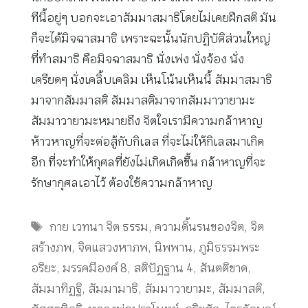
ทีนี้อยู่ๆ บอกจะเอาสัมมาสมาธิโดยไม่เคยฝึกสติ มัน
ก็จะได้มิจฉาสมาธิ เพราะฉะนั้นนักปฏิบัติส่วนใหญ่
ที่ทำสมาธิ คือมิจฉาสมาธิ นั่งเพ่ง นั่งจ้อง นั่ง
เครียดๆ นั่งเคลิ้บเคลิม เห็นโน้นเห็นนี้ สัมมาสมาธิ
มาจากสัมมาสติ สัมมาสติมาจากสัมมาวายามะ
สัมมาวายามะหมายถึง จิตใจเรามีความกล้าหาญ
ห้าวหาญที่จะต่อสู้กับกิเลส ที่จะไม่ให้กิเลสมาเกิด
อีก ที่จะทำให้กุศลที่ยังไม่เกิดเกิดขึ้น กล้าหาญที่จะ
รักษากุศลเอาไว้ ต้องใช้ความกล้าหาญ
Tags
กาย เวทนา จิต ธรรม
,
ความดิ้นรนของจิต
,
จิต
สร้างภพ
,
จิตแสวงหาภพ
,
นิพพาน
,
ภูมิธรรมพระ
อริยะ
,
มรรคมีองค์ 8
,
สติปัฏฐาน 4
,
สันตติขาด
,
สัมมาทิฏฐิ
,
สัมมามาธิ
,
สัมมาวายามะ
,
สัมมาสติ
,