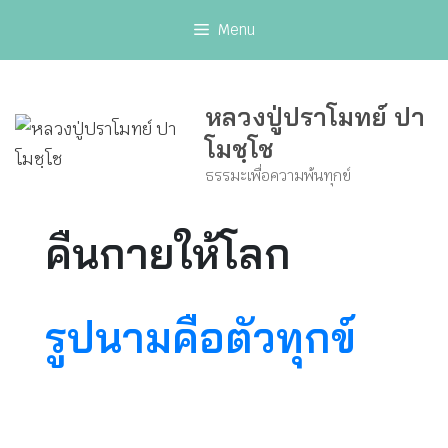
Skip
Menu
to
content
หลวงปู่ปราโมทย์ ปา
โมชฺโช
ธรรมะเพื่อความพ้นทุกข์
คืนกายให้โลก
รูปนามคือตัวทุกข์