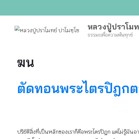
Skip
to
content
หลวงปู่ปราโมท
ธรรมะเพื่อความพ้นทุกข์
ฆน
ตัดทอนพระไตรปิฎกตา
ปริยัติสิ่งที่เป็นหลักของเราก็คือพระไตรปิฎก แต่ไม่ร