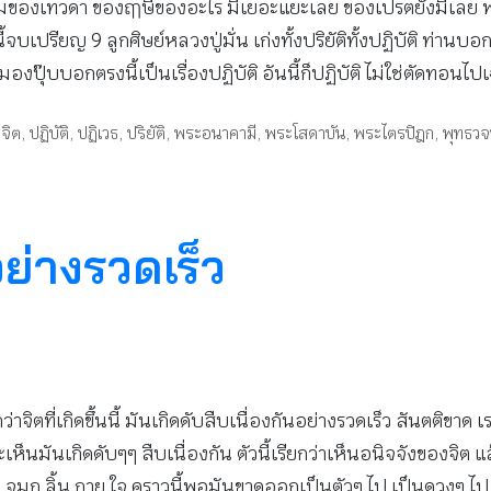
องเทวดา ของฤๅษีของอะไร มีเยอะแยะเลย ของเปรตยังมีเลย พวกเ
ี้จบเปรียญ 9 ลูกศิษย์หลวงปู่มั่น เก่งทั้งปริยัติทั้งปฏิบัติ ท่
ิงมองปุ๊บบอกตรงนี้เป็นเรื่องปฏิบัติ อันนี้ก็ปฏิบัติ ไม่ใช่ตัดทอนไ
ูจิต
,
ปฏิบัติ
,
ปฏิเวธ
,
ปริยัติ
,
พระอนาคามี
,
พระโสดาบัน
,
พระไตรปิฎก
,
พุทธว
อย่างรวดเร็ว
จิตที่เกิดขึ้นนี้ มันเกิดดับสืบเนื่องกันอย่างรวดเร็ว สันตติขาด เร
าจะเห็นมันเกิดดับๆๆ สืบเนื่องกัน ตัวนี้เรียกว่าเห็นอนิจจังของจิต
 จมูก ลิ้น กาย ใจ คราวนี้พอมันขาดออกเป็นตัวๆ ไป เป็นดวงๆ ไป เ