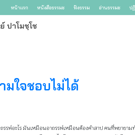
หน้าแรก
หนังสือธรรมะ
ฟังธรรม
อ่านธรรมะ
ปฏ
ย์ ปาโมชฺโช
มใจชอบไม่ได้
ู้มันอาถรรพ์อะไร มันเหมือนอาถรรพ์เหมือนต้องคำสาป คนที่พยายา