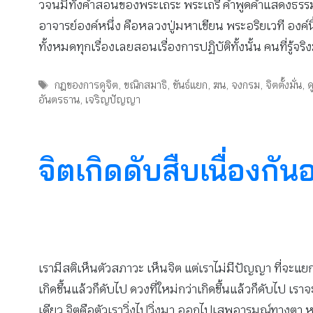
วจนมีทั้งคำสอนของพระเถระ พระเถรี คำพูดคำแสดงธรรมข
อาจารย์องค์หนึ่ง คือหลวงปู่มหาเขียน พระอริยเวที องค์น
ทั้งหมดทุกเรื่องเลยสอนเรื่องการปฏิบัติทั้งนั้น คนที่รู้จร
Tags
กฎของการดูจิต
,
ขณิกสมาธิ
,
ขันธ์แยก
,
ฆน
,
จงกรม
,
จิตตั้งมั่น
,
ด
อันตรธาน
,
เจริญปัญญา
จิตเกิดดับสืบเนื่องกัน
เรามีสติเห็นตัวสภาวะ เห็นจิต แต่เราไม่มีปัญญา ที่จะแยกว่า
เกิดขึ้นแล้วก็ดับไป ดวงที่ใหม่กว่าเกิดขึ้นแล้วก็ดับไป เร
เดียว จิตคือตัวเราวิ่งไปวิ่งมา ออกไปเสพอารมณ์ทางตา หู