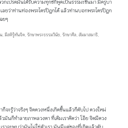
ปรตมันได้รับความทุกข์ก็พูดเป็นธรรมะขึ้นมา มีครูบา
านบอกเลยว่าท่านท่องพระไตรปิฎกได้ แล้วท่านบอกพระไตรปิฎก
ปเฉยๆ
จน
,
มีสติรู้ทันจิต
,
รักษาพระธรรมวินัย
,
รักษาศีล
,
สัมมาสมาธิ
,
าก็จะรู้ว่าจริงๆ จิตดวงหนึ่งเกิดขึ้นแล้วก็ดับไป ดวงใหม่
 แล้วมันก็ทำลายภาพลวงตา ที่เดิมเราคิดว่า โอ๊ย จิตมีดวง
ราจะพบว่ามันไม่ใช่ตัวเรา มันมีแต่ของที่เกิดแล้วดับ