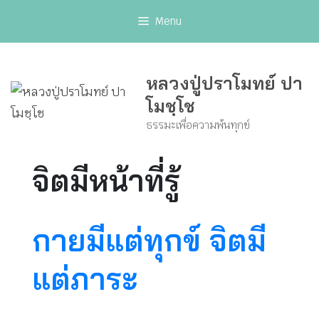
Skip
Menu
to
content
หลวงปู่ปราโมทย์ ปา
โมชฺโช
ธรรมะเพื่อความพ้นทุกข์
จิตมีหน้าที่รู้
กายมีแต่ทุกข์ จิตมี
แต่ภาระ