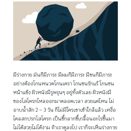
มีร่างกาย มันก็มีภาระ มีผมก็มีภาระ มีขนก็มีภาระ
อย่างต้องโกนหนวดโกนเครา โกนขนรักแร้ โกนขน
หน้าแข้ง ผิวหนังมีรูพรุนๆ อยู่ทั้งตัวเลย ผิวหนังมี
ของโสโครกไหลออกมาตลอดเวลา สวยแค่ไหน ไม่
อาบน้ำสัก 2 – 3 วัน ก็ไม่มีใครเขาเข้าใกล้แล้ว เหงื่อ
ไคลสกปรกโสโครก เป็นขี้กลากขี้เกลื้อนอะไรขึ้นมา
ไม่ได้สวยไม่ได้งาม ถ้าเราดูลงไป เราก็จะเห็นร่างกาย