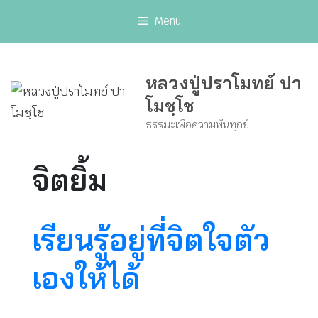
Skip
Menu
to
content
หลวงปู่ปราโมทย์ ปา
โมชฺโช
ธรรมะเพื่อความพ้นทุกข์
จิตยิ้ม
เรียนรู้อยู่ที่จิตใจตัว
เองให้ได้