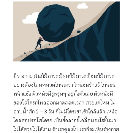
มีร่างกาย มันก็มีภาระ มีผมก็มีภาระ มีขนก็มีภาระ
อย่างต้องโกนหนวดโกนเครา โกนขนรักแร้ โกนขน
หน้าแข้ง ผิวหนังมีรูพรุนๆ อยู่ทั้งตัวเลย ผิวหนังมี
ของโสโครกไหลออกมาตลอดเวลา สวยแค่ไหน ไม่
อาบน้ำสัก 2 – 3 วัน ก็ไม่มีใครเขาเข้าใกล้แล้ว เหงื่อ
ไคลสกปรกโสโครก เป็นขี้กลากขี้เกลื้อนอะไรขึ้นมา
ไม่ได้สวยไม่ได้งาม ถ้าเราดูลงไป เราก็จะเห็นร่างกาย