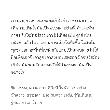
ภาวนาทุกวันๆ จนกระทั่งเข้าใจคำว่า ธรรมดา จน
เห็นกายเห็นใจมันเป็นธรรมดาอย่างนี้ ถ้าเราเห็น
กาย เห็นใจมันมีธรรมดา ไม่เที่ยง เป็นทุกข์ เป็น
อนัตตาแล้ว ไม่ว่าสถานการณ์อะไรเกิดขึ้น ใจมันไม่
ทุกข์หรอก ฉะนั้นที่เราฝึกกันแทบเป็นแทบตาย ไม่ได้
ฝึกเพื่อเอาดี เอาสุข เอาสงบอะไรหรอก ฝึกจนจิตมัน
เข้าใจ มันยอมรับความจริงได้ว่าธรรมดามันเป็น
อย่างไร
Tags
กรรม
,
ความตาย
,
ชีวิตนี้สั้นนัก
,
ทุกอย่าง
ชั่วคราว
,
ธรรมดา
,
ยอมรับความจริง
,
รู้ทันกิเลส
,
รู้ทันสภาวะ
,
วิบาก