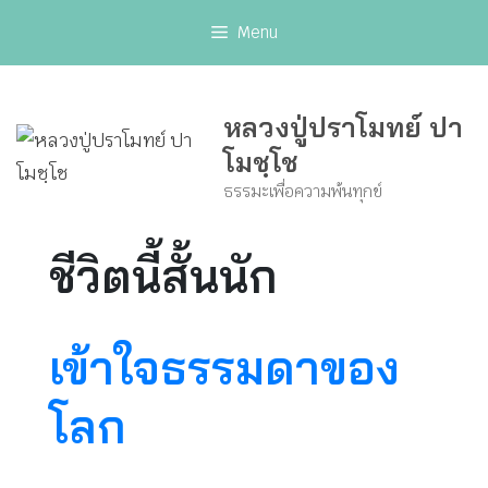
Skip
Menu
to
content
หลวงปู่ปราโมทย์ ปา
โมชฺโช
ธรรมะเพื่อความพ้นทุกข์
ชีวิตนี้สั้นนัก
เข้าใจธรรมดาของ
โลก