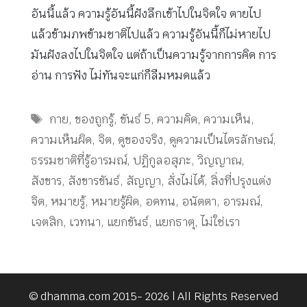
อันนี้แล้ว ความรู้อันนี้ฝังลึกเข้าไปในจิตใจ ตายไป
แล้วข้ามภพข้ามชาติไปแล้ว ความรู้อันนี้ก็ไม่หายไป
มันฝังลงไปในจิตใจ แต่ถ้าเป็นความรู้จากการคิด การ
อ่าน การฟัง ไม่ทันจะแก่ก็ลืมหมดแล้ว
Tags
กาย
,
ของถูกรู้
,
ขันธ์ 5
,
ความคิด
,
ความเห็น
,
ความเห็นผิด
,
จิต
,
ดูของจริง
,
ดูความเป็นไตรลักษณ์
,
ธรรมชาติที่รู้อารมณ์
,
ปฏิกูลอสุภะ
,
วิญญาณ
,
สังขาร
,
สังขารขันธ์
,
สัญญา
,
สั่งไม่ได้
,
สิ่งที่ปรุงแต่ง
จิต
,
หมายรู้
,
หมายรู้ผิด
,
อดทน
,
อนัตตา
,
อารมณ์
,
เจตสิก
,
เวทนา
,
แยกขันธ์
,
แยกธาตุ
,
ไม่ใช่เรา
© dhamma.com 2015- 2026 | All Rights Reserved