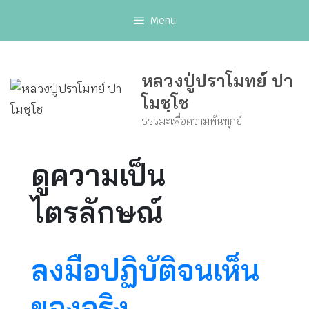
Skip
Menu
to
content
หลวงปู่ปราโมทย์ ปา
โมชฺโช
ธรรมะเพื่อความพ้นทุกข์
ดูความเป็น
ไตรลักษณ์
ลงมือปฏิบัติจนเห็น
ของจริง