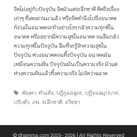
จิตไม่อยู่กับปัจจุบัน จิตมัวแต่ระลึกชาติ คิดถึงเรื่อง
เก่าๆ ที่เคยผ่านมาแล้ว หรือจิตคำนึงไปถึงอนาคต
กังวลในอนาคตจะทำอย่างไรๆ กลัวความทุกข์ใน
อนาคต หรืออยากมีความสุขในอนาคต จนลืมกลัว
ความทุกข์ในปัจจุบัน ลืมที่จะรู้จักความสุขใน
ปัจจุบัน ห่วงอนาคตจนทิ้งปัจจุบัน อนาคตมัน
เหมือนความฝัน ปัจจุบันมันเป็นความจริง มัวแต่
ห่วงความฝันแล้วทิ้งความจริง ไม่จัดว่าฉลาด
Tags
ตัณหา
,
ทำแท้ง
,
ปฏิกูลอสุภะ
,
ปฏิจจสมุปบาท
,
ปรับตัว
,
ภพ
,
ระลึกชาติ
,
อวิชชา
© dhamma.com 2015- 2026 | All Rights Reserved