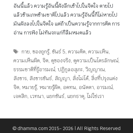
อันนี้แล้ว ความรู้อันนี้ฝังลึกเข้าไปในจิตใจ ตายไป
แล้วข้ามภพข้ามชาติไปแล้ว ความรู้อันนี้ก็ไม่หายไป
มันฝังลงไปในจิตใจ แต่ถ้าเป็นความรู้จากการคิด การ
อ่าน การฟัง ไม่ทันจะแก่ก็ลืมหมดแล้ว
Tags
กาย
,
ของถูกรู้
,
ขันธ์ 5
,
ความคิด
,
ความเห็น
,
ความเห็นผิด
,
จิต
,
ดูของจริง
,
ดูความเป็นไตรลักษณ์
,
ธรรมชาติที่รู้อารมณ์
,
ปฏิกูลอสุภะ
,
วิญญาณ
,
สังขาร
,
สังขารขันธ์
,
สัญญา
,
สั่งไม่ได้
,
สิ่งที่ปรุงแต่ง
จิต
,
หมายรู้
,
หมายรู้ผิด
,
อดทน
,
อนัตตา
,
อารมณ์
,
เจตสิก
,
เวทนา
,
แยกขันธ์
,
แยกธาตุ
,
ไม่ใช่เรา
© dhamma.com 2015- 2026 | All Rights Reserved