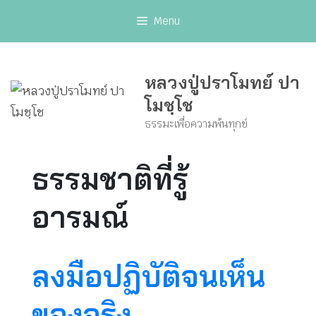
Skip
Menu
to
content
หลวงปู่ปราโมทย์ ปา
โมชฺโช
ธรรมะเพื่อความพ้นทุกข์
ธรรมชาติที่รู้
อารมณ์
ลงมือปฏิบัติจนเห็น
ของจริง