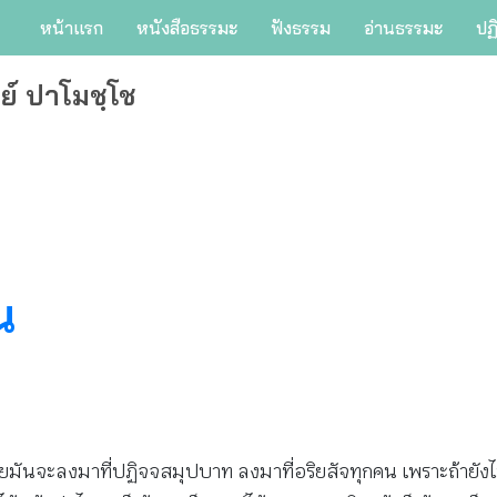
หน้าแรก
หนังสือธรรมะ
ฟังธรรม
อ่านธรรมะ
ปฏ
ย์ ปาโมชฺโช
น
ดท้ายมันจะลงมาที่ปฏิจจสมุปบาท ลงมาที่อริยสัจทุกคน เพราะถ้ายัง