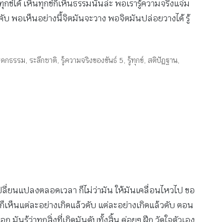
็นทุกข์ได้ เห็นทุกข์ก็เห็นธรรมนั่นล่ะ พอเรารู้ความจริงแจ่ม
งคับ พอเห็นอย่างนี้จิตมันจะวาง พอจิตมันปล่อยวางได้ รู้
รดกธรรม
,
ระลึกชาติ
,
รู้ความจริงของขันธ์ 5
,
รู้ทุกข์
,
สติปัฏฐาน
,
เปลี่ยนแปลงตลอดเวลา ก็ไม่ว่ามัน ให้มันเคลื่อนไหวไป ขอ
แรกก็เห็นแต่ละอย่างเกิดแล้วดับ แต่ละอย่างเกิดแล้วดับ ตอน
นรู้ว่าทุกสิ่งที่เกิดมันดับทั้งสิ้น ค่อยๆ ฝึก วัดใจตัวเอง