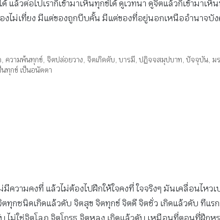
ายก็ได้ แล้วต่อไปเราก็เข้ามาเห็นทุกข์ได้ ดูเวทนา ดูจิตแล้วก็เข้ามาเห
ของไม่เที่ยง มีแต่ของถูกบีบคั้น มีแต่ของที่อยู่นอกเหนืออำนาจบั
ต
,
ความพ้นทุกข์
,
จิตปล่อยวาง
,
จิตเกิดดับ
,
บารมี
,
ปฏิจจสมุปบาท
,
ปัจจุบัน
,
ม
เป็นทุกข์ เป็นอนัตตา
่มีความคงที่ แล้วไม่ต้องไปฝึกให้ใจคงที่ ใจจริงๆ มันเคลื่อนไหว
ตทุกชนิดเกิดแล้วดับ จิตสุข จิตทุกข์ จิตดี จิตชั่ว เกิดแล้วดับ ที
่ใช่จิตโลภ จิตโกรธ จิตหลง เกิดแล้วดับ เหมือนที่ตอนที่ฝึกหรอก มั