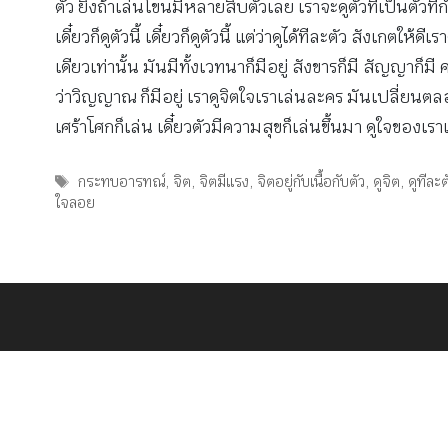
ตัว ยิ่งถ้าเล่นโขนมีหลายสิบตัวเลย เราจะดูตัวที่เป็นตั
เดี๋ยวก็ดูตัวนี้ เดี๋ยวก็ดูตัวนี้ แต่ว่าดูได้ทีละตัว สังเกต
เดียวเท่านั้น มันมีทั้งเวทนาก็มีอยู่ สังขารก็มี สัญญาก็มี
ว่าวิญญาณ ก็มีอยู่ เราดูจิตใจเราเล่นละคร มันเปลี่ยนตลอดเล
เศร้าโศกก็เล่น เดี๋ยวตัวมีความสุขก็เล่นขึ้นมา ดูใจของเร
Tags
กระทบอารทณ์
,
จิต
,
จิตมีแรง
,
จิตอยู่กับเนื้อกับตัว
,
ดูจิต
,
ดูทีละต
ใจลอย