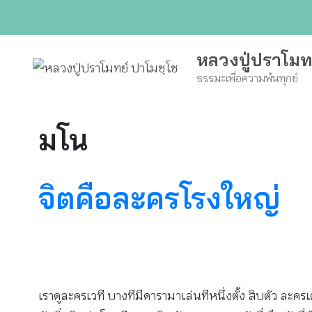
Skip
to
content
หลวงปู่ปราโมท
ธรรมะเพื่อความพ้นทุกข์
มโน
จิตคือละครโรงใหญ่
เราดูละครเวที บางทีมีดารามาเล่นทีหนึ่งตั้ง สิบตัว ละ