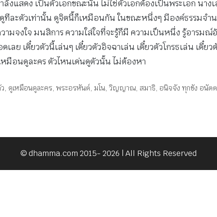
วที่กำลังแสดง เป็นตัวเอกขณะนั้น ไม่ใช่ตัวเอกต้องเป็นพระเอก น
ให้ดีเราดูทีละตัวเท่านั้น ดูจิตนี้ก็เหมือนกัน ในขณะหนึ่งๆ มีองค์ธรรม
 ความจงใจ มนสิการ ความใส่ใจที่จะรู้ก็มี ความเป็นหนึ่ง รู้อารมณ์อั
ย เดี๋ยวตัวนี้เล่นๆ เดี๋ยวตัวอิจฉาเล่น เดี๋ยวตัวโกรธเล่น เดี๋ยวตั
าเหมือนดูละคร ตัวไหนเด่นดูตัวนั้น ไม่ต้องหา
ัว
,
ดูเหมือนดูละคร
,
พระอรหันต์
,
มโน
,
วิญญาณ
,
สมาธิ
,
อนิจจัง ทุกขัง อนัต
© dhamma.com 2015- 2026 | All Rights Reserved