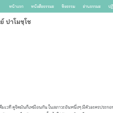
หน้าแรก
หนังสือธรรมะ
ฟังธรรม
อ่านธรรมะ
ปฏ
ย์ ปาโมชฺโช
ครเต็มเวที ดูจิตมันก็เหมือนกัน ในสภาวะอันหนึ่งๆ มีตัวละครปร