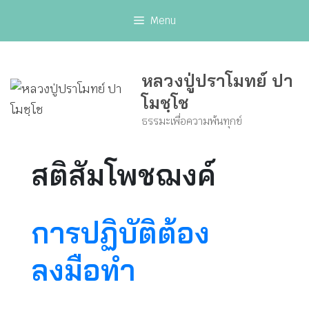
Skip
Menu
to
content
หลวงปู่ปราโมทย์ ปา
โมชฺโช
ธรรมะเพื่อความพ้นทุกข์
สติสัมโพชฌงค์
การปฏิบัติต้อง
ลงมือทำ