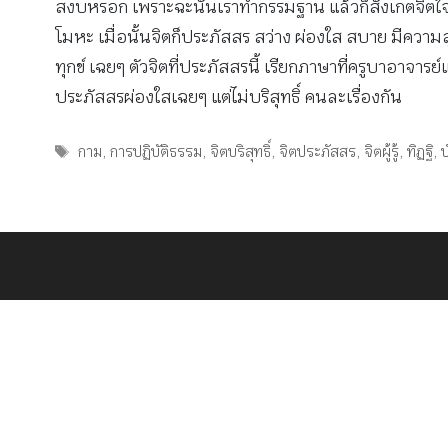
สงบหรอก เพราะฉะนั้นเราทำกรรมฐาน แล้วก็สังเกตจิตใจขอ
โมหะ เมื่อนั้นจิตก็ประภัสสร สว่าง ผ่องใส สบาย มีความส
ทุกข์ เฉยๆ ตัวจิตที่ประภัสสรนี้ เรียกภาษาที่ครูบาอาจารย์
ประภัสสรผ่องใสเฉยๆ แต่ไม่บริสุทธิ์ คนละเรื่องกัน
Tags
กาม
,
การปฏิบัติธรรม
,
จิตบริสุทธิ์
,
จิตประภัสสร
,
จิตผู้รู้
,
ทิฏฐิ
,
บ