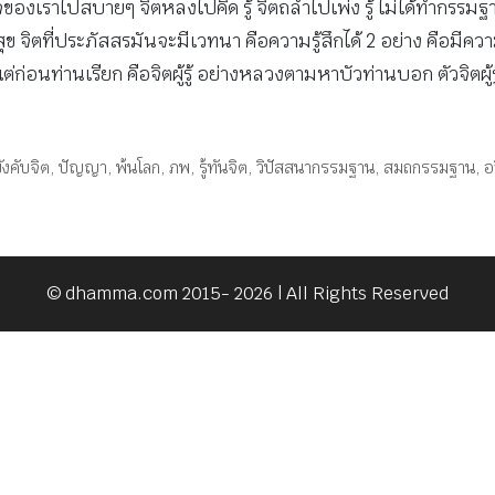
งเราไปสบายๆ จิตหลงไปคิด รู้ จิตถลำไปเพ่ง รู้ ไม่ได้ทำกรรมฐา
ุข จิตที่ประภัสสรมันจะมีเวทนา คือความรู้สึกได้ 2 อย่าง คือมีคว
แต่ก่อนท่านเรียก คือจิตผู้รู้ อย่างหลวงตามหาบัวท่านบอก ตัวจิตผู้ร
ังคับจิต
,
ปัญญา
,
พ้นโลก
,
ภพ
,
รู้ทันจิต
,
วิปัสสนากรรมฐาน
,
สมถกรรมฐาน
,
อ
© dhamma.com 2015- 2026 | All Rights Reserved