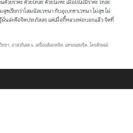
นด้วยราคะ ด้วยโทสะ ด้วยโมหะ เมื่อไรไม่มีราคะ โทสะ
ามสุขเรียกว่าโสมนัสเวทนา กับอุเบกขาเวทนา ไม่สุข ไม่
ู้นั่นล่ะคือจิตประภัสสร แต่เมื่อกี้หลวงพ่อบอกแล้ว จิตที่
วิชชา
,
อาสวกิเลส 4
,
เครื่องสังเกตจิต
,
แทรกแซงจิต
,
ไตรลักษณ์