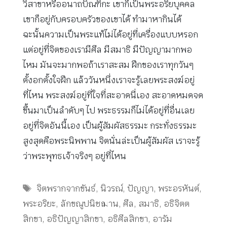
วิสาขาหรืออนาถบิณฑิกะ เขาก็เป็นพระอริยบุคคล
เขาก็อยู่กับครอบครัวของเขาได้ ทำมาหากินได้
ฉะนั้นความเป็นพระแท้ไม่ได้อยู่ที่เครื่องแบบหรอก
แต่อยู่ที่จิตของเรามีศีล มีสมาธิ มีปัญญามากพอ
ไหม มันจะมากพอถ้าเราสะสม ฝึกของเราทุกวันๆ
ตั้งอกตั้งใจฝึก แล้ววันหนึ่งเราจะรู้เลยพระสงฆ์อยู่
ที่ไหน พระสงฆ์อยู่ที่ใจที่สะอาดนี่เอง สะอาดหมดจด
ขึ้นมาเป็นลำดับๆ ไป พระธรรมก็ไม่ได้อยู่ที่อื่นเลย
อยู่ที่จิตอันนี้เอง เป็นผู้สัมผัสธรรมะ กระทั่งธรรมะ
สูงสุดคือพระนิพพาน จิตนั่นล่ะเป็นผู้สัมผัส เราจะรู้
ว่าพระพุทธเจ้าจริงๆ อยู่ที่ไหน
Tags
จิตพรากจากขันธ์
,
นิวรณ์
,
ปัญญา
,
พระอรหันต์
,
พระอริยะ
,
ลักขณูปนิชฌาน
,
ศีล
,
สมาธิ
,
อธิจิตต
สิกขา
,
อธิปัญญาสิกขา
,
อธิศีลสิกขา
,
อารัม