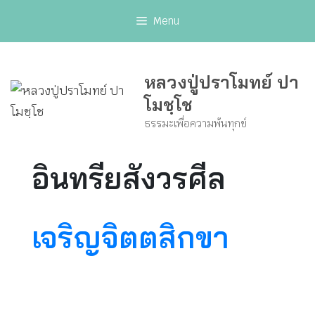
Skip
Menu
to
content
หลวงปู่ปราโมทย์ ปา
โมชฺโช
ธรรมะเพื่อความพ้นทุกข์
อินทรียสังวรศีล
เจริญจิตตสิกขา