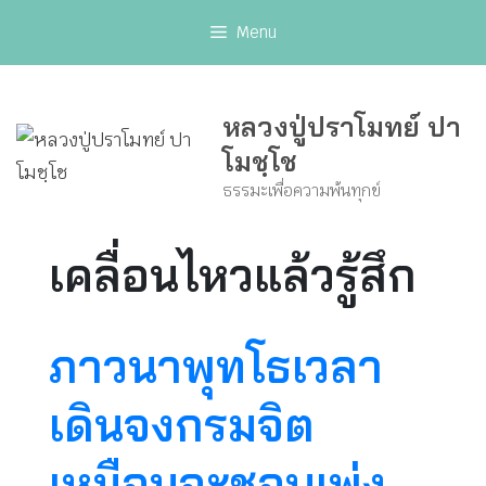
Skip
Menu
to
content
หลวงปู่ปราโมทย์ ปา
โมชฺโช
ธรรมะเพื่อความพ้นทุกข์
เคลื่อนไหวแล้วรู้สึก
ภาวนาพุทโธเวลา
เดินจงกรมจิต
เหมือนจะชอบเพ่ง