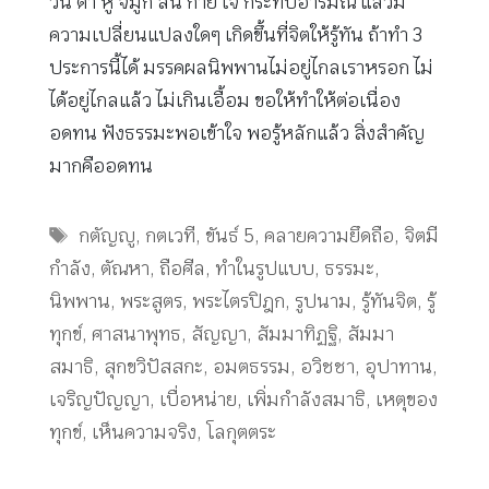
วัน ตา หู จมูก ลิ้น กาย ใจ กระทบอารมณ์ แล้วมี
ความเปลี่ยนแปลงใดๆ เกิดขึ้นที่จิตให้รู้ทัน ถ้าทำ 3
ประการนี้ได้ มรรคผลนิพพานไม่อยู่ไกลเราหรอก ไม่
ได้อยู่ไกลแล้ว ไม่เกินเอื้อม ขอให้ทำให้ต่อเนื่อง
อดทน ฟังธรรมะพอเข้าใจ พอรู้หลักแล้ว สิ่งสำคัญ
มากคืออดทน
Tags
กตัญญู
,
กตเวที
,
ขันธ์ 5
,
คลายความยึดถือ
,
จิตมี
กำลัง
,
ตัณหา
,
ถือศีล
,
ทำในรูปแบบ
,
ธรรมะ
,
นิพพาน
,
พระสูตร
,
พระไตรปิฎก
,
รูปนาม
,
รู้ทันจิต
,
รู้
ทุกข์
,
ศาสนาพุทธ
,
สัญญา
,
สัมมาทิฏฐิ
,
สัมมา
สมาธิ
,
สุกขวิปัสสกะ
,
อมตธรรม
,
อวิชชา
,
อุปาทาน
,
เจริญปัญญา
,
เบื่อหน่าย
,
เพิ่มกำลังสมาธิ
,
เหตุของ
ทุกข์
,
เห็นความจริง
,
โลกุตตระ