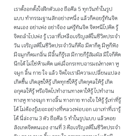
เราตั้งอกตั้งใจฝึกตัวเอง ถือศีล 5 ทุกวันทำในรูป
แบบ ทำกรรมฐานสักอย่างหนึ่ง แล้วก็คอยรู้ทันจิต
ตนเอง อย่าเพ่ง อย่าจ้อง แค่รู้ทันจิต จิตหนีไปคิด รู้
จิตถลำไปเพ่ง รู้ เวลาที่เหลือเจริญสติในชีวิตประจำ
วัน เจริญสติในชีวิตประจำวันก็คือ มีตาก็ดู มีหูก็ฟัง
มีจมูกก็ดมกลิ่น มีลิ้นก็รู้รส มีกายก็รู้สัมผัส มีใจก็คิด
นึกได้ ไม่ใช่ห้ามคิด แต่เมื่อกระทบอารมณ์ทางตา หู
จมูก ลิ้น กาย ใจ แล้ว จิตใจเรามีความเปลี่ยนแปลง
เกิดขึ้น เกิดสุขให้รู้ เกิดทุกข์ให้รู้ เกิดกุศลให้รู้ เกิด
อกุศลให้รู้ หรือจิตไปทำงานทางตาให้รู้ ไปทำงาน
ทางหู ทางจมูก ทางลิ้น ทางกาย ทางใจ ให้รู้ รู้เท่าที่รู้
ได้ ไม่ต้องรู้เยอะอย่างที่หลวงพ่อบอก เอาเท่าที่เรารู้
ได้ นี่ล่ะงาน 3 ตัว ถือศีล 5 ทำในรูปแบบ แล้วคอย
สังเกตจิตตนเอง งานที่ 3 คือเจริญสติในชีวิตประจำ